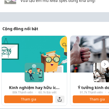
Vừa tậu em mũ Mea Spes dùng khá ưng!
Cộng đồng nổi bật
Kinh nghiệm hay hữu íc...
Ý tưởng kinh do
88k Thành viên
·
60.1k Bài viết
91.7k Thành viên
·
Tham gia
Tham gia