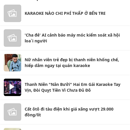
KARAOKE NÀO CHI PHÍ THẤP Ở BẾN TRE
'Cha đẻ' AI cảnh báo máy móc kiểm soát xã hội
loa`i người
Nữ nhân viên trẻ đẹp bị thanh niên khống chế,
hiếp dâm ngay tại quán karaoke
Thanh Niên "Nắn Bưởi" Hai Em Gái Karaoke Tay
Vịn, Đòi Quỵt Tiền Vì Chưa Đủ Đô
Cất ôtô đi tàu điện khi giá xăng vượt 29.000
đồng/lít