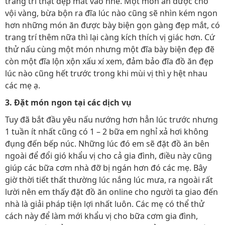
trang trí thật đẹp mắt vào nhé. Một món ăn được cho
vội vàng, bừa bộn ra đĩa lúc nào cũng sẽ nhìn kém ngon
hơn những món ăn được bày biện gọn gàng đẹp mắt, có
trang trí thêm nữa thì lại càng kích thích vị giác hơn. Cứ
thử nấu cùng một món nhưng một đĩa bày biện đẹp đẽ
còn một đĩa lộn xộn xấu xí xem, đảm bảo đĩa đồ ăn đẹp
lúc nào cũng hết trước trong khi mùi vị thì y hệt nhau
các mẹ ạ.
3. Đặt món ngon tại các dịch vụ
Tuy đã bắt đầu yêu nấu nướng hơn hẳn lúc trước nhưng
1 tuần ít nhất cũng có 1 – 2 bữa em nghỉ xả hơi không
đụng đến bếp núc. Những lúc đó em sẽ đặt đồ ăn bên
ngoài để đổi gió khẩu vị cho cả gia đình, điều này cũng
giúp các bữa cơm nhà đỡ bị ngán hơn đó các mẹ. Bây
giờ thời tiết thất thường lúc nắng lúc mưa, ra ngoài rất
lười nên em thấy đặt đồ ăn online cho người ta giao đến
nhà là giải pháp tiện lợi nhất luôn. Các mẹ có thể thử
cách này để làm mới khẩu vị cho bữa cơm gia đình,