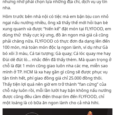
nhưng nhớ phải chọn lựa những địa chỉ, dịch vụ uy tín
nha.
Hôm trước bên nhà nội có tiệc mà em bận bịu con nhỏ
ngại nấu nướng nhiều, ông xã thấy thế mới hỏi bạn bè
xung quanh và được “hiến kế” đặt món tại FLYFOOD, em
dùng thử thấy cực kỳ ưng, đồ ăn ngon mà giá cả cũng
phải chăng nữa. FLYFOOD có thực đơn đa dạng lên đến
100 món, mà toàn món độc lạ ngon lành, ví dụ như Gà
bó xôi 3 màu, Cá tai tượng; Gà quay; Cá lóc quay me hay
Đùi dê đút lò… nhắc đến đã thấy thèm. Mà quan trọng ở
chỗ là đặt 1 món cũng giao luôn nha các mẹ, miễn sao
mình ở TP. HCM là xa hay gần gì cũng sẽ được phục vụ
tận tình hết, phí giao đồng giá chỉ 25.000 đồng thôi.
Thấy tiện lợi quá nên giờ em trở thành “fan cứng” của
chỗ này luôn rồi, mỗi lần lười hay bận không nấu nướng
được cũng đều cầm điện thoại tìm đến FLYFOOD, chỉ
một loáng là có bữa ăn ngon lành cho cả nhà hihi.