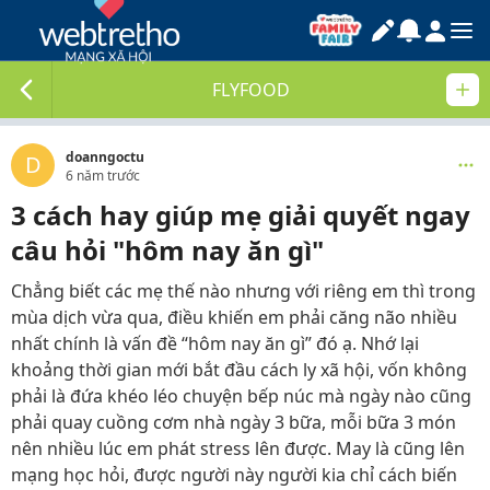
FLYFOOD
doanngoctu
D
6 năm trước
3 cách hay giúp mẹ giải quyết ngay
câu hỏi "hôm nay ăn gì"
Chẳng biết các mẹ thế nào nhưng với riêng em thì trong
mùa dịch vừa qua, điều khiến em phải căng não nhiều
nhất chính là vấn đề “hôm nay ăn gì” đó ạ. Nhớ lại
khoảng thời gian mới bắt đầu cách ly xã hội, vốn không
phải là đứa khéo léo chuyện bếp núc mà ngày nào cũng
phải quay cuồng cơm nhà ngày 3 bữa, mỗi bữa 3 món
nên nhiều lúc em phát stress lên được. May là cũng lên
mạng học hỏi, được người này người kia chỉ cách biến