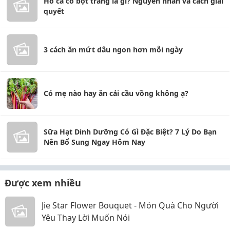
Hồ cá có bọt trắng là gì? Nguyên nhân và cách giải
quyết
3 cách ăn mứt dâu ngon hơn mỗi ngày
Có mẹ nào hay ăn cải cầu vồng không ạ?
Sữa Hạt Dinh Dưỡng Có Gì Đặc Biệt? 7 Lý Do Bạn
Nên Bổ Sung Ngay Hôm Nay
Được xem nhiều
Jie Star Flower Bouquet - Món Quà Cho Người
Yêu Thay Lời Muốn Nói