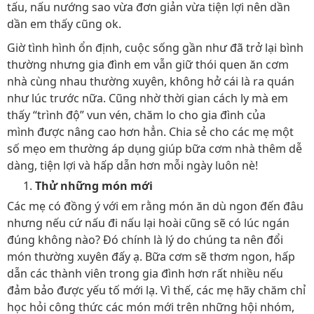
tấu, nấu nướng sao vừa đơn giản vừa tiện lợi nên dần
dần em thấy cũng ok.
Giờ tình hình ổn định, cuộc sống gần như đã trở lại bình
thường nhưng gia đình em vẫn giữ thói quen ăn cơm
nhà cùng nhau thường xuyên, không hở cái là ra quán
như lúc trước nữa. Cũng nhờ thời gian cách ly mà em
thấy “trình độ” vun vén, chăm lo cho gia đình của
mình được nâng cao hơn hẳn. Chia sẻ cho các mẹ một
số mẹo em thường áp dụng giúp bữa cơm nhà thêm dễ
dàng, tiện lợi và hấp dẫn hơn mỗi ngày luôn nè!
Thử những món mới
Các mẹ có đồng ý với em rằng món ăn dù ngon đến đâu
nhưng nếu cứ nấu đi nấu lại hoài cũng sẽ có lúc ngán
đúng không nào? Đó chính là lý do chúng ta nên đổi
món thường xuyên đấy ạ. Bữa cơm sẽ thơm ngon, hấp
dẫn các thành viên trong gia đình hơn rất nhiều nếu
đảm bảo được yếu tố mới lạ. Vì thế, các mẹ hãy chăm chỉ
học hỏi công thức các món mới trên những hội nhóm,