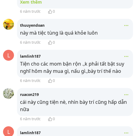
Xem thêm
6 năm trước
0
thuuyendoan
này mà tiệc tùng là quá khỏe luôn
6 năm trước
0
L
lamlinh187
Tiện cho các mom bận rộn .,k phải tất bật suy
nghĩ hôm nây mua gì, nấu gì.,bày trí thế nào
6 năm trước
0
ruacon219
cái này cũng tiện nè, nhìn bày trí cũng hấp dẫn
nữa
6 năm trước
0
L
lamlinh187