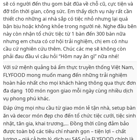
sẽ có người đến thu gom bát đũa về chỗ cũ, cực tiện và
đỡ tốn thời gian, công sức. Em thấy dịch vụ này rất cần
thiết cho những ai nhà sắp có tiệc nhỏ nhưng lại quá
bận bịu hoặc không khỏe trong người nè. Nghe đâu bên
này còn nhận tổ chức tiệc từ 1 bàn đến 300 bàn nữa
nhưng em chưa có cơ hội trải nghiệm, chị em có nhu
cầu cứ nghiên cứu thêm. Chúc các mẹ sẽ không còn
phải đau đầu vì câu hỏi “Hôm nay ăn gì” nữa nhé!
Với sứ mệnh quảng bá ẩm thực truyền thống Việt Nam,
FLYFOOD mong muốn mang đến những trải nghiệm
hoàn hảo nhất cho mọi khách hàng thông qua thực đơn
đa dạng 100 món ngon giao mỗi ngày cùng nhiều dịch
vụ phong phú khác.
Đáp ứng mọi nhu cầu từ giao món lẻ tận nhà, setup bàn
ăn và decor món đẹp cho đến tổ chức tiệc cưới, tiệc sinh
nhật, tân gia, khai trương,… Đồng thời cũng đảm bảo
được toàn bộ các tiêu chí nhanh gọn – tiện lợi – chất
lượng – giá cả hợp lý, dịch vụ SAS của FLYFOOD chính là