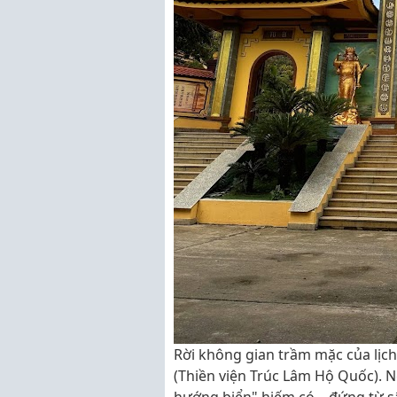
Rời không gian trầm mặc của lịc
(Thiền viện Trúc Lâm Hộ Quốc). Ng