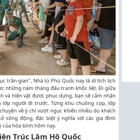
 trần gian", Nhà tù Phú Quốc nay là di tích lịch
hực những năm tháng đấu tranh khốc liệt. Đi giữa
inh và hiện vật được phục dựng, bạn sẽ cảm nhận
a lớp người đi trước. Từng khu chuồng cọp, lớp
chuyện về ý chí vượt ngục khiến nhiều du khách
sử sống động, đặc biệt ý nghĩa với các gia đình
ị của hòa bình hôm nay.
viện Trúc Lâm Hộ Quốc