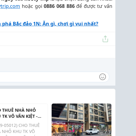
ytrip.com
hoặc gọi
0886 068 886
để được tư vấn
há Bắc đảo 1N: Ăn gì, chơi gì vui nhất?
 THUÊ NHÀ NHỎ
 TK VÕ VĂN KIỆT -
N HƯNG ĐẠO (Q.1
29-05012) CHO THUÊ
 GIÁ 7 TRIỆU 500.
 NHỎ KHU TK VÕ