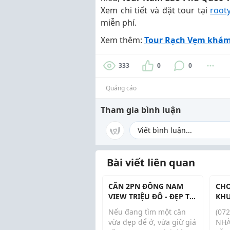
Xem chi tiết và đặt tour tại
root
miễn phí.
Xem thêm:
Tour Rạch Vẹm khám p
333
0
0
Quảng cáo
Tham gia bình luận
Bài viết liên quan
CĂN 2PN ĐÔNG NAM
CHO
VIEW TRIỆU ĐÔ - ĐẸP TỪ
KHU
VỊ TRÍ ĐẾN GIÁ TRỊ ĐẦU
TRẦ
Nếu đang tìm một căn
(07
TƯ
CŨ)
vừa đẹp để ở, vừa giữ giá
NHÀ