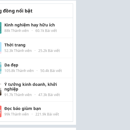
 đồng nổi bật
Kinh nghiệm hay hữu ích
88k Thành viên
·
60.1k Bài viết
Thời trang
52.3k Thành viên
·
25.2k Bài viết
Da đẹp
105.8k Thành viên
·
50.4k Bài viết
Ý tưởng kinh doanh, khởi
nghiệp
91.7k Thành viên
·
47.3k Bài viết
Đọc báo giùm bạn
99k Thành viên
·
221.9k Bài viết