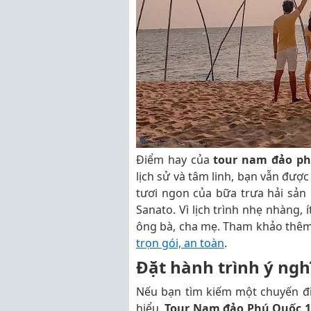
Điểm hay của
tour nam đảo ph
lịch sử và tâm linh, bạn vẫn đượ
tươi ngon của bữa trưa hải sản
Sanato. Vì lịch trình nhẹ nhàng, 
ông bà, cha mẹ. Tham khảo thê
trọn gói, an toàn
.
Đặt hành trình ý ngh
Nếu bạn tìm kiếm một chuyến đ
hiểu,
Tour Nam đảo Phú Quốc 1