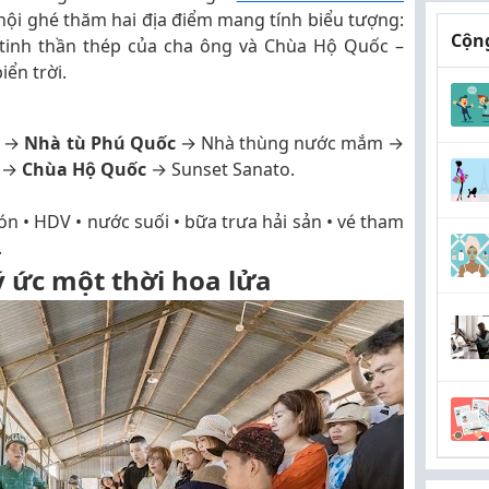
 hội ghé thăm hai địa điểm mang tính biểu tượng:
Cộng
 tinh thần thép của cha ông và Chùa Hộ Quốc –
ển trời.
n →
Nhà tù Phú Quốc
→ Nhà thùng nước mắm →
) →
Chùa Hộ Quốc
→ Sunset Sanato.
n • HDV • nước suối • bữa trưa hải sản • vé tham
.
 ức một thời hoa lửa