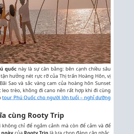
ú quốc
này là sự cân bằng: bên cạnh chiều sâu
c tận hưởng nét rực rỡ của Thị trấn Hoàng Hôn, vị
 Bãi Sao và sắc vàng cam của hoàng hôn Sunset
ít leo trèo, không đi cano nên rất hợp khi đi cùng
m
tour Phú Quốc cho người lớn tuổi – nghỉ dưỡng
ĩa cùng Rooty Trip
i không chỉ để ngắm cảnh mà còn để cảm và để
 ngày
của
Rooty Trip
là lựa chọn đáng cân nhắc.