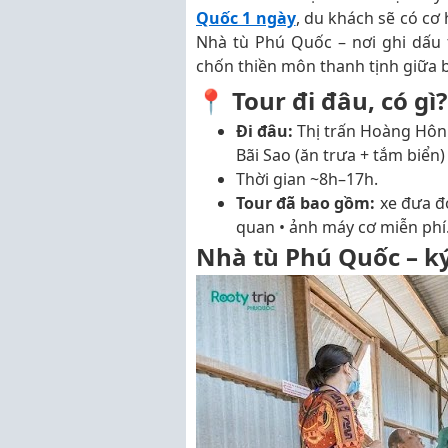
Quốc 1 ngày
, du khách sẽ có cơ
Nhà tù Phú Quốc – nơi ghi dấu
chốn thiền môn thanh tịnh giữa bi
📍 Tour đi đâu, có gì?
Đi đâu:
Thị trấn Hoàng Hô
Bãi Sao (ăn trưa + tắm biển
Thời gian ~8h–17h.
Tour đã bao gồm:
xe đưa đó
quan • ảnh máy cơ miễn phí
Nhà tù Phú Quốc – ký