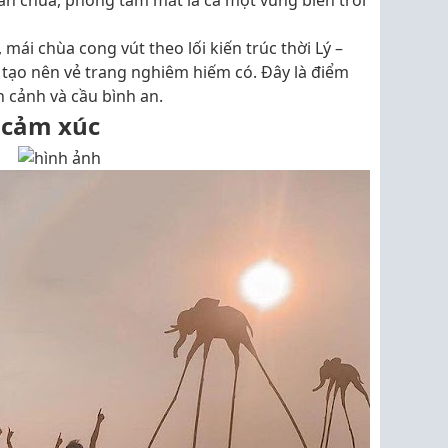
ân chùa, phóng tầm mắt là cả một vùng biển trời
mái chùa cong vút theo lối kiến trúc thời Lý –
tạo nên vẻ trang nghiêm hiếm có. Đây là điểm
 cảnh và cầu bình an.
 cảm xúc