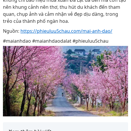
không chỉ báo hiệu mùa xuân Đà Lạt đã đến mà còn tạo
nên khung cảnh nên thơ, thu hút du khách đến tham
quan, chụp ảnh và cảm nhận vẻ đẹp dịu dàng, trong
trẻo của thành phố ngàn hoa.
Nguồn:
https://phieuluu5chau.com/mai-anh-dao/
#maianhdao #maianhdaodalat #phieuluu5chau