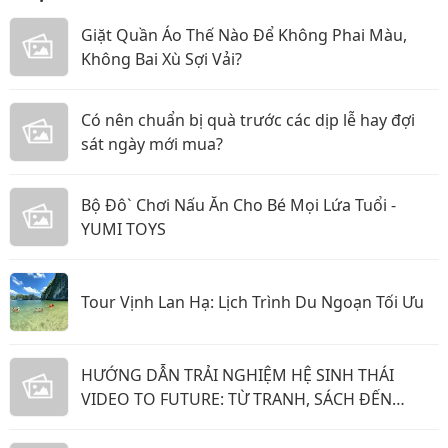
Giặt Quần Áo Thế Nào Để Không Phai Màu,
Không Bai Xù Sợi Vải?
Có nên chuẩn bị quà trước các dịp lễ hay đợi
sát ngày mới mua?
Bộ Đô` Chơi Nấu Ăn Cho Bé Mọi Lứa Tuổi -
YUMI TOYS
Tour Vịnh Lan Hạ: Lịch Trình Du Ngoạn Tối Ưu
HƯỚNG DẪN TRẢI NGHIỆM HỆ SINH THÁI
VIDEO TO FUTURE: TỪ TRANH, SÁCH ĐẾN
PHẦN MỀM GỬI YÊU THƯƠNG