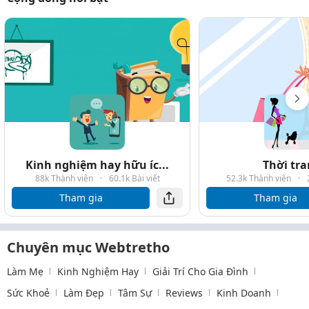
Kinh nghiệm hay hữu íc...
Thời tr
88k Thành viên
·
60.1k Bài viết
52.3k Thành viên
·
Tham gia
Tham gia
Chuyên mục Webtretho
Làm Mẹ
Kinh Nghiệm Hay
Giải Trí Cho Gia Đình
Sức Khoẻ
Làm Đẹp
Tâm Sự
Reviews
Kinh Doanh