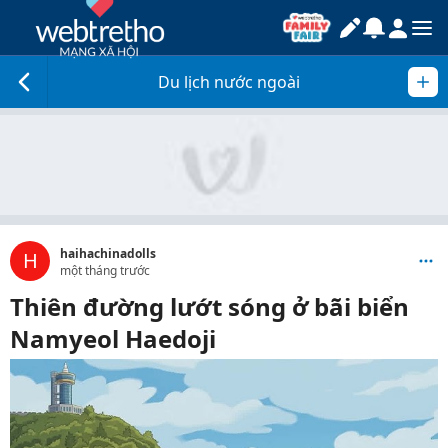
Du lịch nước ngoài
haihachinadolls
H
một tháng trước
Thiên đường lướt sóng ở bãi biển
Namyeol Haedoji