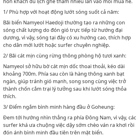
hồn khách du lịch ghé thăm nhiều lần vào mỗi mùa hè.
1/ Phù hợp với hoạt động lướt sóng suốt cả năm:
Bãi biển Namyeol Haedoji thường tạo ra những con
sóng chất lượng do đón gió trực tiếp từ hướng đại
dương, vì vậy, sóng tại đây có xu hướng cao, thích hợp
cho dân mới lướt hoặc surfer chuyên nghiệp.
2/ Bãi cát mịn cùng rừng thông phòng hộ tươi xanh:
Namyeol sở hữu bờ cát mịn dốc thoai thoải, kéo dài
khoảng 700m. Phía sau còn là hàng thông xanh bạt
ngàn, giúp tránh gió mạnh, song song cùng việc trở
thành chốn cắm trại lý tưởng sau khi lướt sóng thỏa
thích.
3/ Điểm ngắm bình minh hàng đầu ở Goheung:
Đem tới hướng nhìn thẳng ra phía Đông Nam, vì vậy, các
surfer khá ưa chuộng việc dậy sớm chèo ván ra khơi rồi
đón ánh bình minh đầu tiên trên mặt biển.