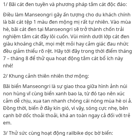
1/ Bãi cát đen tuyền và phương pháp tắm cát độc đáo:
Điều làm Manseongri gây ấn tượng cho du khách chính
là bãi cát tệp 1 màu đen mộng mị rất tự nhiên. Vào mùa
hè, bãi cát đen tại Manseongri sẽ trở thành chốn trải
nghiệm tắm cát đầy lôi cuốn. Vùi mình dưới lớp cát đen
giàu khoáng chất, mọi mệt mỏi hay cảm giác đau nhức
đều giảm thiểu rõ rệt. Hãy tới đây trong thời điểm tháng
7 – tháng 8 để thử qua hoạt động tắm cát bổ ích này
nhé!
2/ Khung cảnh thiên nhiên thơ mộng:
Bãi biển Manseongri là sự giao thoa giữa hình ảnh núi
non hùng vĩ cùng biển xanh bao la, từ đó tạo nên xúc
cảm dễ chịu, xua tan nhanh chóng cái nóng mùa hè oi ả.
Đồng thời, biển ở đây kín gió, vì vậy, sóng cực nhẹ, bên
cạnh bờ dốc thoải thoải, khá an toàn ngay cả đối với trẻ
em.
3/ Thử sức cùng hoạt động railbike dọc bờ biển: