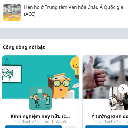
Hẹn hò ở Trung tâm Văn hóa Châu Á Quốc gia
(ACC)
Cộng đồng nổi bật
Kinh nghiệm hay hữu íc...
Ý tưởng kinh do
88k Thành viên
·
60.1k Bài viết
91.7k Thành viên
·