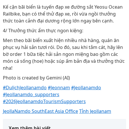
Kế cận bãi biển là tuyến đạp xe đường sắt Yeosu Ocean
Railbike, bạn có thể thử đạp xe, rồi vừa ngồi thưởng
thức toàn cảnh đại dương rộng lớn ngay bên cạnh.
4/ Thưởng thức ẩm thực ngon kiệng:
Men theo bãi biển xuất hiện nhiều nhà hàng, quán ăn
phục vụ hải sản tươi rói. Do đó, sau khi tắm cát, hãy lên
bờ order 1 bữa tiệc hải sản ngon miệng bao gồm các
món cá sống (hoe) hoặc súp ấm bản địa và thưởng thức
nha!
Photo is created by Gemini (AI)
#DulịchJeollanamdo
#Jeonnam
#Jeollanamdo
#Jeollanamdo_supporters
#2026JeollanamdoTourismSupporters
JeollaNamdo SouthEast Asia Office
Tỉnh Jeollanam
Xem thêm bài viết