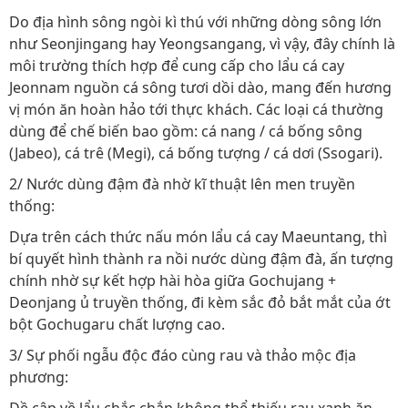
Do địa hình sông ngòi kì thú với những dòng sông lớn
như Seonjingang hay Yeongsangang, vì vậy, đây chính là
môi trường thích hợp để cung cấp cho lẩu cá cay
Jeonnam nguồn cá sông tươi dồi dào, mang đến hương
vị món ăn hoàn hảo tới thực khách. Các loại cá thường
dùng để chế biến bao gồm: cá nang / cá bống sông
(Jabeo), cá trê (Megi), cá bống tượng / cá dơi (Ssogari).
2/ Nước dùng đậm đà nhờ kĩ thuật lên men truyền
thống:
Dựa trên cách thức nấu món lẩu cá cay Maeuntang, thì
bí quyết hình thành ra nồi nước dùng đậm đà, ấn tượng
chính nhờ sự kết hợp hài hòa giữa Gochujang +
Deonjang ủ truyền thống, đi kèm sắc đỏ bắt mắt của ớt
bột Gochugaru chất lượng cao.
3/ Sự phối ngẫu độc đáo cùng rau và thảo mộc địa
phương: