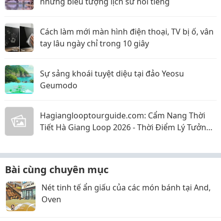
những biểu tượng lịch sử nổi tiếng
Cách làm mới màn hình điện thoại, TV bị ố, vân
tay lâu ngày chỉ trong 10 giây
Sự sảng khoái tuyệt diệu tại đảo Yeosu
Geumodo
Hagianglooptourguide.com: Cẩm Nang Thời
Tiết Hà Giang Loop 2026 - Thời Điểm Lý Tưởng
Nhất Để Ghé Thăm
Bài cùng chuyên mục
Nét tinh tế ẩn giấu của các món bánh tại And,
Oven