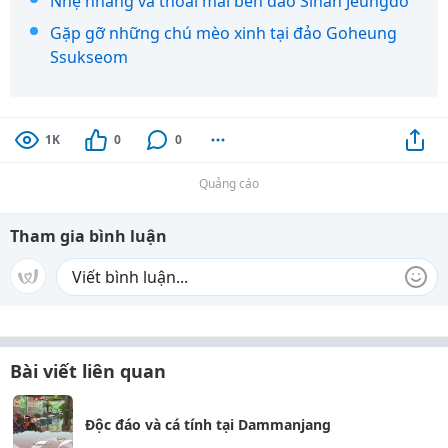
Nhẹ nhàng và thoải mái bên đảo Sinan Jeungdo
Gặp gỡ những chú mèo xinh tại đảo Goheung
Ssukseom
1K
0
0
Quảng cáo
Tham gia bình luận
Bài viết liên quan
Độc đáo và cá tính tại Dammanjang