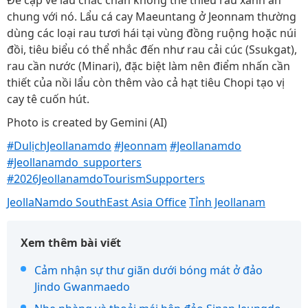
Đề cập về lẩu chắc chắn không thể thiếu rau xanh ăn
chung với nó. Lẩu cá cay Maeuntang ở Jeonnam thường
dùng các loại rau tươi hái tại vùng đồng ruộng hoặc núi
đồi, tiêu biểu có thể nhắc đến như rau cải cúc (Ssukgat),
rau cần nước (Minari), đặc biệt làm nên điểm nhấn cần
thiết của nồi lẩu còn thêm vào cả hạt tiêu Chopi tạo vị
cay tê cuốn hút.
Photo is created by Gemini (AI)
#DulịchJeollanamdo
#Jeonnam
#Jeollanamdo
#Jeollanamdo_supporters
#2026JeollanamdoTourismSupporters
JeollaNamdo SouthEast Asia Office
Tỉnh Jeollanam
Xem thêm bài viết
Cảm nhận sự thư giãn dưới bóng mát ở đảo
Jindo Gwanmaedo