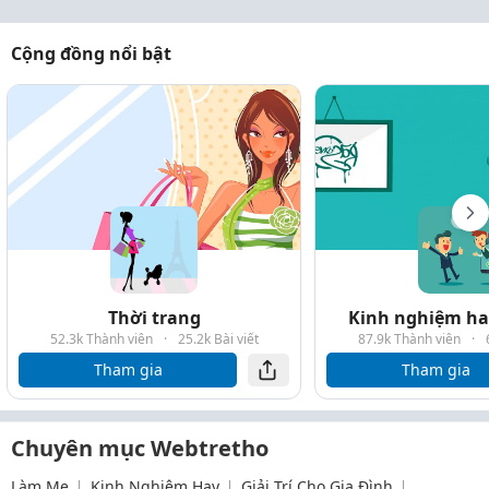
Cộng đồng nổi bật
Thời trang
Kinh nghiệm hay
52.3k Thành viên
·
25.2k Bài viết
87.9k Thành viên
·
Tham gia
Tham gia
Chuyên mục Webtretho
Làm Mẹ
Kinh Nghiệm Hay
Giải Trí Cho Gia Đình