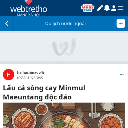
Du lịch nước ngoài
haihachinadolls
H
một tháng trước
Lẩu cá sông cay Minmul
Maeuntang độc đáo