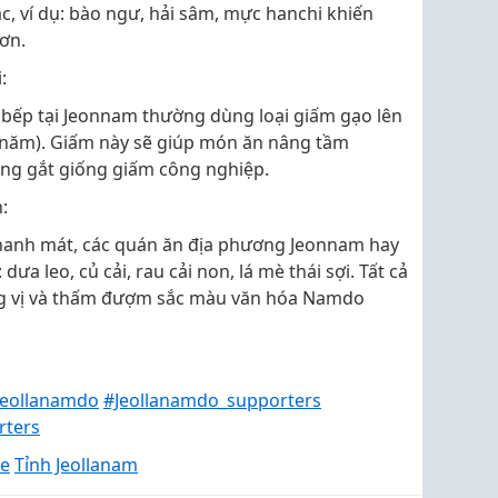
c, ví dụ: bào ngư, hải sâm, mực hanchi khiến
ơn.
:
bếp tại Jeonnam thường dùng loại giấm gạo lên
1 năm). Giấm này sẽ giúp món ăn nâng tầm
ông gắt giống giấm công nghiệp.
:
thanh mát, các quán ăn địa phương Jeonnam hay
a leo, củ cải, rau cải non, lá mè thái sợi. Tất cả
g vị và thấm đượm sắc màu văn hóa Namdo
Jeollanamdo
#Jeollanamdo_supporters
rters
ce
Tỉnh Jeollanam