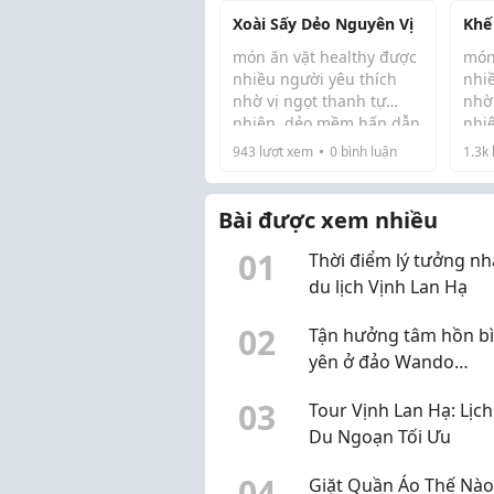
trở
Xoài Sấy Dẻo Nguyên Vị
Khế
lượ
nhiề
món ăn vặt healthy được
món
nhiều người yêu thích
nhi
nhờ vị ngọt thanh tự
nhờ
nhiên, dẻo mềm hấp dẫn
nhi
và tiện lợi khi sử dụng.
và 
943
lượt xem
0
bình luận
1.3k
Khám phá ngay những
hiểu
lợi ích và giá trị dinh
http
dưỡng của sản phẩm
say
Bài được xem nhiều
trong bài viết dưới đâ...
0
1
Thời điểm lý tưởng nh
du lịch Vịnh Lan Hạ
0
2
Tận hưởng tâm hồn b
yên ở đảo Wando
Cheongsando
0
3
Tour Vịnh Lan Hạ: Lịch
Du Ngoạn Tối Ưu
0
4
Giặt Quần Áo Thế Nào