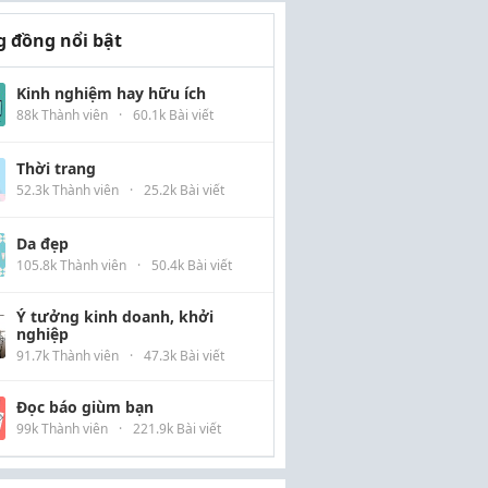
 đồng nổi bật
Kinh nghiệm hay hữu ích
88k Thành viên
·
60.1k Bài viết
Thời trang
52.3k Thành viên
·
25.2k Bài viết
Da đẹp
105.8k Thành viên
·
50.4k Bài viết
Ý tưởng kinh doanh, khởi
nghiệp
91.7k Thành viên
·
47.3k Bài viết
Đọc báo giùm bạn
99k Thành viên
·
221.9k Bài viết