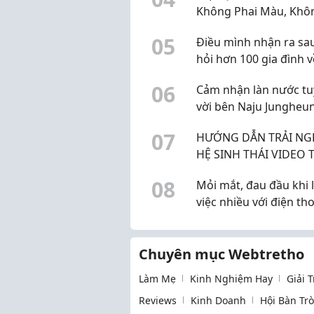
Không Phai Màu, Khôn
Xù Sợi Vải?
0
5
Điều mình nhận ra sau
hỏi hơn 100 gia đình v
nguồn nước sinh hoạt
0
6
Cảm nhận làn nước tu
vời bên Naju Jungheu
Gold Spa & Water Res
0
7
HƯỚNG DẪN TRẢI NG
HỆ SINH THÁI VIDEO 
FUTURE: TỪ TRANH, 
0
8
Mỏi mắt, đau đầu khi 
ĐẾN PHẦN MỀM GỬI 
việc nhiều với điện tho
THƯƠNG
phải chỉ do ánh sáng 
Chuyên mục Webtretho
Làm Mẹ
Kinh Nghiệm Hay
Giải 
Reviews
Kinh Doanh
Hội Bàn Tr