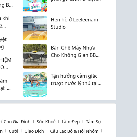
g Bai
ra không?
 khi
Hẹn hò ở Leeleenam
ề
Studio
yệt
ng
Bàn Ghế Mây Nhựa
ort
Cho Không Gian BBQ
HIỆM
Ngoài Trời
TO
SÁCH
Tận hưởng cảm giác
làm
YÊU
trượt nước lý thú tại
ại: Có
Yeosu The Ocean
xanh?
Water Park
Trí Cho Gia Đình
Sức Khoẻ
Làm Đẹp
Tâm Sự
òn
Cưới
Giao Dịch
Câu Lạc Bộ & Hội Nhóm