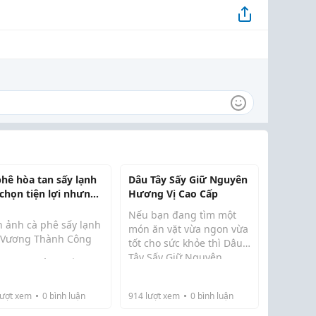
phê hòa tan sấy lạnh
Dâu Tây Sấy Giữ Nguyên
 chọn tiện lợi nhưng
Hương Vị Cao Cấp
 giữ trọn hương vị
Nếu bạn đang tìm một
h ảnh cà phê sấy lạnh
món ăn vặt vừa ngon vừa
 Vương Thành Công
tốt cho sức khỏe thì Dâu
Tây Sấy Giữ Nguyên
ng nhịp sống hiện đại
Hương Vị Cao Cấp là lựa
y càng bận rộn, cà
chọn đáng thử. Dâu tây
 không chỉ đơn thuần
ượt xem
0
bình luận
914
lượt xem
0
bình luận
được sấy bằng công
một thức uống mà còn
nghệ hiện đại giúp giữ