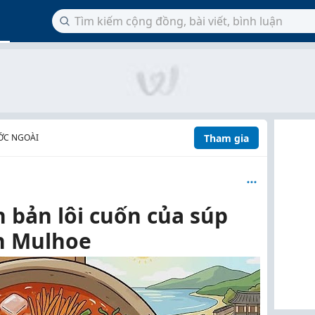
Tham gia
ỚC NGOÀI
 bản lôi cuốn của súp
h Mulhoe