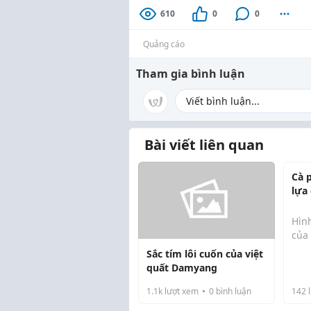
610
0
0
Quảng cáo
Tham gia bình luận
Bài viết liên quan
Cà 
lựa
vẫn
Hìn
của
Sắc tím lôi cuốn của việt
Tro
quất Damyang
ngà
phê
1.1k
lượt xem
0
bình luận
142
l
là 