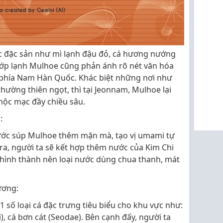
c đặc sản như mì lạnh đậu đỏ, cá hương nướng
 ướp lạnh Mulhoe cũng phản ánh rõ nét văn hóa
 phía Nam Hàn Quốc. Khác biệt những nơi như
ờng thiên ngọt, thì tại Jeonnam, Mulhoe lại
mộc mạc đầy chiều sâu.
:
ớc súp Mulhoe thêm mặn mà, tạo vị umami tự
 ra, người ta sẽ kết hợp thêm nước của Kim Chi
, hình thành nên loại nước dùng chua thanh, mát
ương:
số loại cá đặc trưng tiêu biểu cho khu vực như:
, cá bơn cát (Seodae). Bên cạnh đấy, người ta