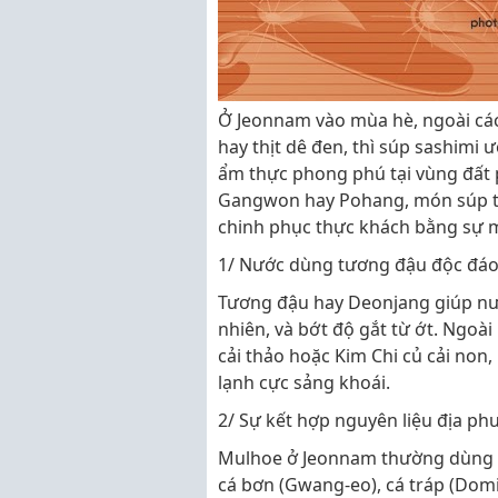
Ở Jeonnam vào mùa hè, ngoài cá
hay thịt dê đen, thì súp sashimi
ẩm thực phong phú tại vùng đất
Gangwon hay Pohang, món súp thư
chinh phục thực khách bằng sự 
1/ Nước dùng tương đậu độc đáo
Tương đậu hay Deonjang giúp nư
nhiên, và bớt độ gắt từ ớt. Ngoài
cải thảo hoặc Kim Chi củ cải non
lạnh cực sảng khoái.
2/ Sự kết hợp nguyên liệu địa ph
Mulhoe ở Jeonnam thường dùng 1 
cá bơn (Gwang-eo), cá tráp (Domi)