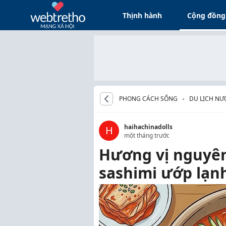
Thịnh hành
Cộng đồng
PHONG CÁCH SỐNG
DU LỊCH NƯ
haihachinadolls
H
một tháng trước
Hương vị nguyên
sashimi ướp lạn