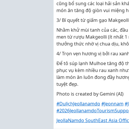
cũng bổ sung các loại hải sản khá
món ăn tăng độ giòn vui miệng h
3/ Bí quyết từ giấm gạo Makgeolli
Nhằm khử mùi tanh của các, đầu 
men từ rượu Makgeolli (ít nhất 
thưởng thức nhờ vị chua dịu, kh
4/ Trọn vẹn hương vị bởi rau xanh
Để tô súp lạnh Mulhoe tăng độ 
phục vụ kèm nhiều rau xanh như: dư
làm món ăn luôn đong đầy hươn
tuyệt đẹp.
Photo is created by Gemini (AI)
#DulịchJeollanamdo
#Jeonnam
#
#2026JeollanamdoTourismSuppo
JeollaNamdo SouthEast Asia Offi