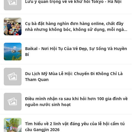
Lưu ý quan trọng về vé khứ hồi Tokyo - Hà Nội
Cụ bà đặt hàng nghìn đơn hàng online, chất đầy
nhà nhưng không bóc, không sử dụng, mỗi ngày
vẫn đặt tiếp
Baikal - Nơi Hội Tụ Của Vẻ Đẹp, Sự Sống Và Huyền
Bí
Du Lịch Mỹ Mùa Lễ Hội: Chuyến Đi Không Chỉ Là
Tham Quan
Điều mình nhận ra sau khi hỏi hơn 100 gia đình về
nguồn nước sinh hoạt
Tìm hiểu về 2 linh vật đáng yêu của lễ hội cẩm tú
cầu Gangjin 2026