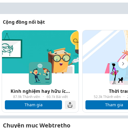
Cộng đồng nổi bật
Kinh nghiệm hay hữu íc...
Thời tr
87.9k Thành viên
·
60.1k Bài viết
52.3k Thành viên
·
Tham gia
Tham gia
Chuyên mục Webtretho