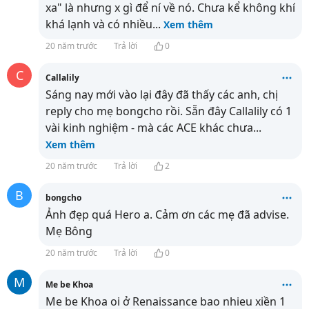
xa" là nhưng x gì để ní về nó. Chưa kể không khí
khá lạnh và có nhiều
...
Xem thêm
20 năm trước
Trả lời
0
C
Callalily
Sáng nay mới vào lại đây đã thấy các anh, chị
reply cho mẹ bongcho rồi. Sẵn đây Callalily có 1
vài kinh nghiệm - mà các ACE khác chưa
...
Xem thêm
20 năm trước
Trả lời
2
B
bongcho
Ảnh đẹp quá Hero a. Cảm ơn các mẹ đã advise.
Mẹ Bông
20 năm trước
Trả lời
0
M
Me be Khoa
Me be Khoa oi ở Renaissance bao nhieu xiền 1