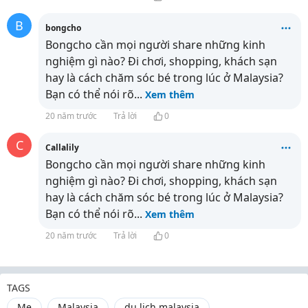
B
bongcho
Bongcho cần mọi người share những kinh
nghiệm gì nào? Đi chơi, shopping, khách sạn
hay là cách chăm sóc bé trong lúc ở Malaysia?
Bạn có thể nói rõ
...
Xem thêm
20 năm trước
Trả lời
0
C
Callalily
Bongcho cần mọi người share những kinh
nghiệm gì nào? Đi chơi, shopping, khách sạn
hay là cách chăm sóc bé trong lúc ở Malaysia?
Bạn có thể nói rõ
...
Xem thêm
20 năm trước
Trả lời
0
TAGS
Mẹ
Malaysia
du lich malaysia