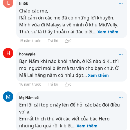
L
lili08
Chào các mẹ,
Rất cảm ơn các mẹ đã có những lời khuyên.
Mình vừa đi Malaysia về mình ở khu MidVelly.
Thực sự là thấy thoải mái đặc biệt
...
Xem thêm
15 năm trước
Trả lời
0
H
honeypie
Bạn Nấm khi nào khởi hành, ở KS nào ở KL thì
mọi người mới biết mà tư vấn cho bạn chứ. Ở
Mã Lai hằng năm có nhìu đợt
...
Xem thêm
16 năm trước
Trả lời
0
M
Mẹ Nấm còi
Em lôi cái topic này lên để hỏi các bác đôi điều
với ạ.
Em rất thích thú với các viết của bác Hero
nhưng lâu quá rồi k biết
...
Xem thêm