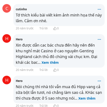
C
cutinho
Tớ thích kiểu bài viết kèm ảnh minh họa thế này
lắm. Cảm ơn nhé.
20 năm trước
Trả lời
0
H
Hero
Xin được dẫn cac bác chưa đến hãy nên đến
khu nghỉ mát Casino ở cao nguyên Genting
Highland cách thủ đô chừng vài chục km. Đại
khái các bac
...
Xem thêm
20 năm trước
Trả lời
0
H
Hero
Nói chúng thì nhà tôi vẫn mua đủ Hipp vang cả
sữa bột lẫn tươi, nó chẳng làm sao cả. KHác sạn
thì chưa được ở 5 sao nhưng nói
...
Xem thêm
20 năm trước
Trả lời
0