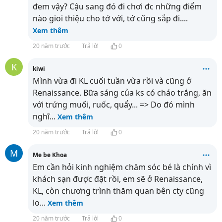
đem vậy? Cậu sang đó đi chơi đc những điểm
nào gioi thiệu cho tớ với, tớ cũng sắp đi.
...
Xem thêm
20 năm trước
Trả lời
0
K
kiwi
Mình vừa đi KL cuối tuần vừa rồi và cũng ở
Renaissance. Bữa sáng của ks có cháo trắng, ăn
với trứng muối, ruốc, quẩy... => Do đó mình
nghĩ
...
Xem thêm
20 năm trước
Trả lời
0
M
Me be Khoa
Em cần hỏi kinh nghiệm chăm sóc bé là chính vì
khách sạn được đặt rồi, em sẽ ở Renaissance,
KL, còn chương trình thăm quan bên cty cũng
lo
...
Xem thêm
20 năm trước
Trả lời
0