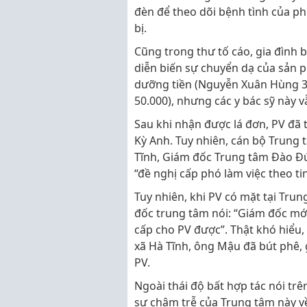
đèn để theo dõi bệnh tình của ph
bị.
Cũng trong thư tố cáo, gia đình b
diễn biến sự chuyển dạ của sản p
dưỡng tiền (Nguyễn Xuân Hùng 30
50.000), nhưng các y bác sỹ này v
Sau khi nhận được lá đơn, PV đã t
Kỳ Anh. Tuy nhiên, cán bộ Trung t
Tĩnh, Giám đốc Trung tâm Đào Đức
“đề nghị cấp phó làm việc theo t
Tuy nhiên, khi PV có mặt tại Trun
đốc trung tâm nói: “Giám đốc mới
cấp cho PV được”. Thật khó hiểu, b
xã Hà Tĩnh, ông Mậu đã bút phê, 
PV.
Ngoài thái độ bất hợp tác nói trê
sự chậm trễ của Trung tâm này về