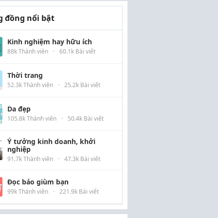
 đồng nổi bật
Kinh nghiệm hay hữu ích
88k Thành viên
·
60.1k Bài viết
Thời trang
52.3k Thành viên
·
25.2k Bài viết
Da đẹp
105.8k Thành viên
·
50.4k Bài viết
Ý tưởng kinh doanh, khởi
nghiệp
91.7k Thành viên
·
47.3k Bài viết
Đọc báo giùm bạn
99k Thành viên
·
221.9k Bài viết