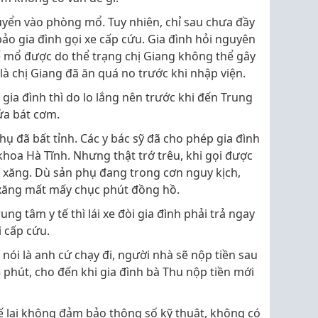
yển vào phòng mổ. Tuy nhiên, chỉ sau chưa đầy
bảo gia đình gọi xe cấp cứu. Gia đình hỏi nguyên
ể mổ được do thể trạng chị Giang không thể gây
là chị Giang đã ăn quá no trước khi nhập viện.
gia đình thì do lo lắng nên trước khi đến Trung
ửa bát cơm.
hụ đã bất tỉnh. Các y bác sỹ đã cho phép gia đình
hoa Hà Tĩnh. Nhưng thật trớ trêu, khi gọi được
ó xăng. Dù sản phụ đang trong cơn nguy kịch,
ổ xăng mất mấy chục phút đồng hồ.
ng tâm y tế thì lái xe đòi gia đình phải trả ngay
i cấp cứu.
nói là anh cứ chạy đi, người nhà sẽ nộp tiền sau
 phút, cho đến khi gia đình bà Thu nộp tiền mới
ế lại không đảm bảo thông số kỹ thuật, không có