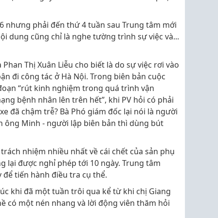
ứ 6 nhưng phải đến thứ 4 tuần sau Trung tâm mới
i dung cũng chỉ là nghe tường trình sự việc và...
 Phan Thị Xuân Liễu cho biết là do sự việc rơi vào
bận đi công tác ở Hà Nội. Trong biên bản cuộc
đoạn “rút kinh nghiệm trong quá trình vận
ng bệnh nhân lên trên hết”, khi PV hỏi có phải
xe đã chậm trễ? Bà Phó giám đốc lại nói là người
ân ông Minh - người lập biên bản thì dùng bút
i trách nhiệm nhiều nhất về cái chết của sản phụ
 lại được nghỉ phép tới 10 ngày. Trung tâm
 để tiến hành điều tra cụ thể.
c khi đã một tuần trôi qua kể từ khi chị Giang
ề có một nén nhang và lời động viên thăm hỏi