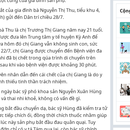
 tột cùng của gia đình sản phụ.
ắt của gia đình bà Nguyễn Thị Thu, tiểu khu 4,
Cộng
h) gửi đến Dân trí chiều 28/7.
à Thu là chị Trương Thị Giang năm nay 21 tuổi.
được đưa lên Trung tâm y tế huyện Kỳ Anh để
a hôm đó chị Giang vẫn không sinh con, sức
22/7, chị Giang được chuyển đến Bệnh viện đa
hi đã bị chết trong qúa trình di chuyển trên
 sau khi vào bệnh viện được khoảng 30 phút.
ên nhân dẫn đến cái chết của chị Giang là do y
nh thiếu tinh thần trách nhiệm.
ng ngày bác sỹ phó khoa sản Nguyễn Xuân Hùng
 và thai nhi khoẻ, không có vấn đề gì.
g bắt đầu chuyển dạ, bác sỹ Hùng đã kiểm tra tử
ực tiếp chích ối, đồng thời chích thuốc nhằm giúp
lúc này sản phụ bắt đầu đau quằn quại. Tuy
đớn chỉ có y tá Tám qua lại, còn bác sỹ chính