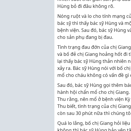
Hùng bỏ đi đâu không rõ.
Nóng ruột và lo cho tính mạng củ
bác sỹ thì thấy bác sỹ Hùng và m
bệnh viện. Sau đó, bác sỹ Hùng v
cho sản phụ đang bị đau.
Tình trạng đau đớn của chị Giang
và bố đẻ chị Giang hoảng hốt đi 
lại thấy bác sỹ Hùng thản nhiên 
xảy ra. Bác sỹ Hùng nói với bố c
mổ cho cháu không có vấn đề gì 
Sau đó, bác sỹ Hùng gọi thêm bác
hành hội chẩn mổ cho chị Giang. 
Thu rằng, nên mổ ở bệnh viện Kỳ 
Thu biết, tình trạng của chị Gian
còn sau 30 phút nữa thì chúng tôi
Quá lo lắng, bố chị Giang hỏi li
không thì bác sỹ Hùng bảo yên t