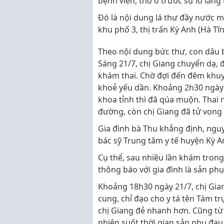
bệnh viện, thờ ơ trước sự lo lắng
Đó là nội dung lá thư đầy nước m
khu phố 3, thị trấn Kỳ Anh (Hà Tĩn
Theo nội dung bức thư, con dâu b
Sáng 21/7, chị Giang chuyển dạ, 
khám thai. Chờ đợi đến đêm khuy
khoẻ yếu dần. Khoảng 2h30 ngày 
khoa tỉnh thì đã qúa muộn. Thai n
đường, còn chị Giang đã tử vong
Gia đình bà Thu khẳng định, nguy
bác sỹ Trung tâm y tế huyện Kỳ A
Cụ thể, sau nhiều lần khám tro
thông báo với gia đình là sản phụ
Khoảng 18h30 ngày 21/7, chị Gian
cung, chỉ đạo cho y tá tên Tám tr
chị Giang đẻ nhanh hơn. Cũng từ 
nhiên suốt thời gian sản phụ đau 