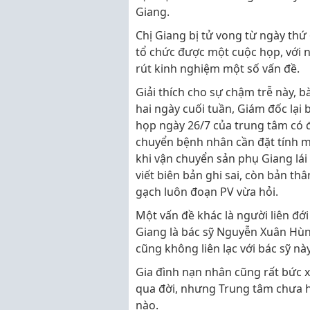
Giang.
Chị Giang bị tử vong từ ngày th
tổ chức được một cuộc họp, với nộ
rút kinh nghiệm một số vấn đề.
Giải thích cho sự chậm trễ này, bà
hai ngày cuối tuần, Giám đốc lại 
họp ngày 26/7 của trung tâm có 
chuyển bệnh nhân cần đặt tính mạ
khi vận chuyển sản phụ Giang lái 
viết biên bản ghi sai, còn bản th
gạch luôn đoạn PV vừa hỏi.
Một vấn đề khác là người liên đớ
Giang là bác sỹ Nguyễn Xuân Hùng
cũng không liên lạc với bác sỹ này
Gia đình nạn nhân cũng rất bức xú
qua đời, nhưng Trung tâm chưa h
nào.