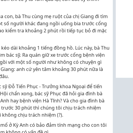
a con, bà Thu cùng mẹ ruột của chị Giang đi tìm
ột số người khác đang ngồi uống bia trước cổng
ào kiểm tra khoảng 2 phút rồi tiếp tục bỏ đi mặc
 kéo dài khoảng 1 tiếng đồng hồ. Lúc này, bà Thu
tìm bác sỹ. Ra quán giữ xe trước cổng bệnh viện
ngồi với một số người như không có chuyện gì
hị Giang: anh cứ yên tâm khoảng 30 phút nữa là
đâu.
 sỹ Đỗ Tiến Phục - Trưởng khoa Ngoại để tiến
Hội chẩn xong, bác sỹ Phục đã hỏi gia đình bà
Anh hay bệnh viện Hà Tĩnh? Và cho gia đình bà
g trước 30 phút thì chúng tôi chịu trách nhiệm
 không chịu trách nhiệm (?).
ệu mổ ở Kỳ Anh có bảo đảm tính mạng cho con tôi
âm không có vấn đề gì.