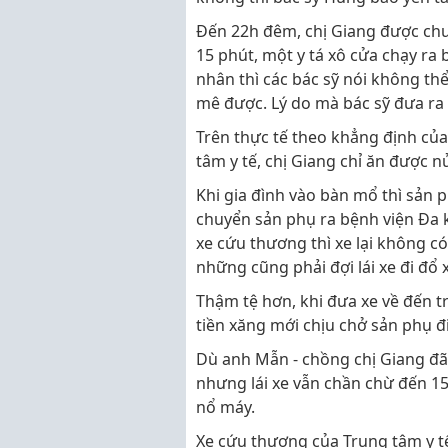
Đến 22h đêm, chị Giang được chu
15 phút, một y tá xô cửa chạy ra 
nhân thì các bác sỹ nói không th
mê được. Lý do mà bác sỹ đưa ra 
Trên thực tế theo khẳng định của 
tâm y tế, chị Giang chỉ ăn được n
Khi gia đình vào bàn mổ thì sản p
chuyển sản phụ ra bệnh viện Đa k
xe cứu thương thì xe lại không c
những cũng phải đợi lái xe đi đ
Thậm tệ hơn, khi đưa xe về đến tru
tiền xăng mới chịu chở sản phụ đ
Dù anh Mẫn - chồng chị Giang đã 
nhưng lái xe vẫn chần chừ đến 15
nổ máy.
Xe cứu thương của Trung tâm y t