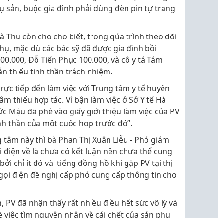
ụ sản, buộc gia đình phải dùng đèn pin tự trang
à Thu còn cho cho biết, trong qúa trình theo dõi
hụ, mặc dù các bác sỹ đã được gia đình bồi
0.000, Đỗ Tiến Phục 100.000, và cô y tá Tám
ẫn thiếu tinh thần trách nhiệm.
rực tiếp đến làm việc với Trung tâm y tế huyện
âm thiếu hợp tác. Vì bận làm việc ở Sở Y tế Hà
 Mậu đã phê vào giấy giới thiệu làm việc của PV
inh thần của một cuộc họp trước đó”.
g tâm này thì bà Phan Thị Xuân Liễu - Phó giám
 điện về là chưa có kết luận nên chưa thể cung
ởi chỉ ít đó vài tiếng đồng hồ khi gặp PV tại thị
gọi điện đề nghị cấp phó cung cấp thông tin cho
n, PV đã nhận thấy rất nhiều điều hết sức vô lý và
 việc tìm nguyên nhân về cái chết của sản phụ