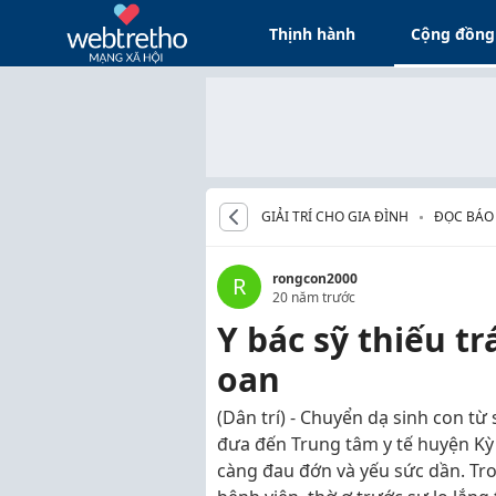
Thịnh hành
Cộng đồng
GIẢI TRÍ CHO GIA ĐÌNH
ĐỌC BÁO
rongcon2000
R
20 năm trước
Y bác sỹ thiếu t
oan
(Dân trí) - Chuyển dạ sinh con từ
đưa đến Trung tâm y tế huyện Kỳ
càng đau đớn và yếu sức dần. Tro