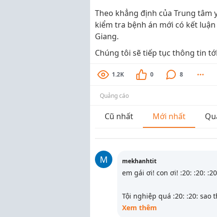
Theo khẳng định của Trung tâm y 
kiểm tra bệnh án mới có kết luận
Giang.
Chúng tôi sẽ tiếp tục thông tin tớ
1.2K
0
8
Quảng cáo
Cũ nhất
Mới nhất
Qu
M
mekhanhtit
em gái ơi! con ơi! :20: :20: :20:
Tội nghiệp quá :20: :20: sao 
Xem thêm