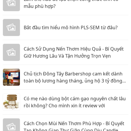
mẫu phù hợp?
Bắt đầu tìm hiểu mô hình PLS-SEM từ đâu?
Cách Sử Dụng Nến Thơm Hiệu Quả - Bí Quyết
Giữ Hương Lâu Và Tận Hưởng Trọn Vẹn
Chủ tịch Đông Tây Barbershop cam kết dành
toàn bộ lương hàng tháng, ủng hộ 3 tỷ đồng
cho Hội Chữ thập đỏ TP.HCM
Có mẹ nào dùng bột cám gạo nguyên chất lâu
rồi không? Cho mình xin ít review với
Cách Chọn Mùi Nến Thơm Phù Hợp - Bí Quyết
Tạo Không Gian Thư Giãn Cùng Dịu Candle