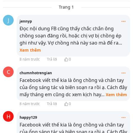
Trang 1
J
jennyp
Đọc nội dung FB cũng thấy chắc chắn ông
chồng soạn đăng rồi, hoặc chị vợ bị chồng ép
ghi như vậy. Vợ chồng nhà này sao mà để ra
...
Xem thêm
8 năm trước
Trả lời
0
C
chumnhotrengian
Facebook viết thế kia là ông chồng và chân tay
của ổng sáng tác và biên soạn ra rồi ạ. Cách đây
mấy tháng em cũng dc xem kịch hay
...
Xem thêm
8 năm trước
Trả lời
0
H
happy129
Facebook viết thế kia là ông chồng và chân tay
của ổng sáng tác và biên soạn ra rồi ạ. Cách đây