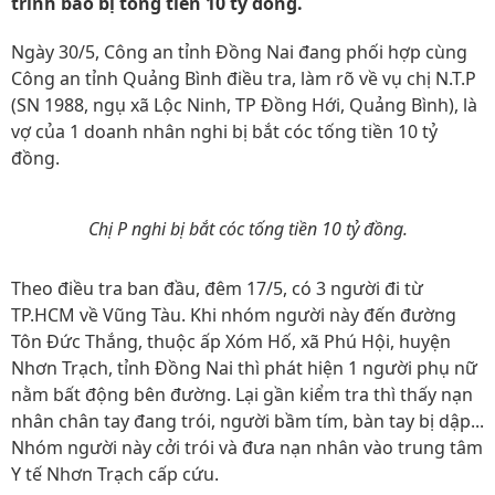
trình báo bị tống tiền 10 tỷ đồng.
Ngày 30/5, Công an tỉnh Đồng Nai đang phối hợp cùng
Công an tỉnh Quảng Bình điều tra, làm rõ về vụ chị N.T.P
(SN 1988, ngụ xã Lộc Ninh, TP Đồng Hới, Quảng Bình), là
vợ của 1 doanh nhân nghi bị bắt cóc tống tiền 10 tỷ
đồng.
Chị P nghi bị bắt cóc tống tiền 10 tỷ đồng.
Theo điều tra ban đầu, đêm 17/5, có 3 người đi từ
TP.HCM về Vũng Tàu. Khi nhóm người này đến đường
Tôn Đức Thắng, thuộc ấp Xóm Hố, xã Phú Hội, huyện
Nhơn Trạch, tỉnh Đồng Nai thì phát hiện 1 người phụ nữ
nằm bất động bên đường. Lại gần kiểm tra thì thấy nạn
nhân chân tay đang trói, người bầm tím, bàn tay bị dập...
Nhóm người này cởi trói và đưa nạn nhân vào trung tâm
Y tế Nhơn Trạch cấp cứu.