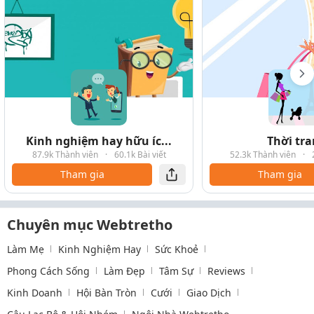
Kinh nghiệm hay hữu íc...
Thời tr
87.9k Thành viên
·
60.1k Bài viết
52.3k Thành viên
·
Tham gia
Tham gia
Chuyên mục Webtretho
Làm Mẹ
Kinh Nghiệm Hay
Sức Khoẻ
Phong Cách Sống
Làm Đẹp
Tâm Sự
Reviews
Kinh Doanh
Hội Bàn Tròn
Cưới
Giao Dịch