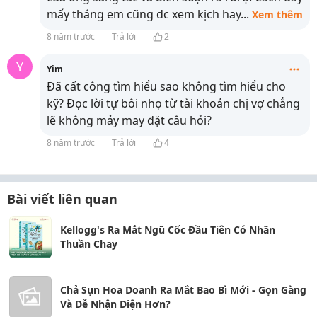
mấy tháng em cũng dc xem kịch hay
...
Xem thêm
8 năm trước
Trả lời
2
Y
Yim
Đã cất công tìm hiểu sao không tìm hiểu cho
kỹ? Đọc lời tự bôi nhọ từ tài khoản chị vợ chẳng
lẽ không mảy may đặt câu hỏi?
8 năm trước
Trả lời
4
Bài viết liên quan
Kellogg's Ra Mắt Ngũ Cốc Đầu Tiên Có Nhãn
Thuần Chay
Chả Sụn Hoa Doanh Ra Mắt Bao Bì Mới - Gọn Gàng
Và Dễ Nhận Diện Hơn?