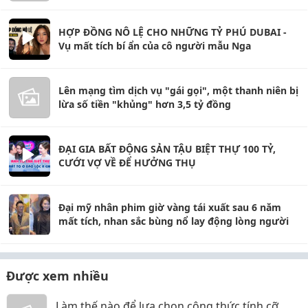
HỢP ĐỒNG NÔ LỆ CHO NHỮNG TỶ PHÚ DUBAI -
Vụ mất tích bí ẩn của cô người mẫu Nga
Lên mạng tìm dịch vụ "gái gọi", một thanh niên bị
lừa số tiền "khủng" hơn 3,5 tỷ đồng
ĐẠI GIA BẤT ĐỘNG SẢN TẬU BIỆT THỰ 100 TỶ,
CƯỚI VỢ VỀ ĐỂ HƯỞNG THỤ
Đại mỹ nhân phim giờ vàng tái xuất sau 6 năm
mất tích, nhan sắc bùng nổ lay động lòng người
Được xem nhiều
Làm thế nào để lựa chọn công thức tính cỡ