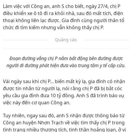
Làm việc với Công an, anh S cho biết, ngày 27/4, chị P
điều khiển xe ô tô đi ra khỏi nhà, sau đó mất tích, điện
thoại không liên lạc được. Gia đình cùng người thân tổ
chức đi tìm kiếm nhưng vẫn không thấy chị P.
Quảng cáo
Đoạn đường vắng chị P nằm bất động bên đường được
người đi đường phát hiện đưa vào trung tâm y tế cấp cứu.
Vài ngày sau khi chị P... biến mất kỳ lạ, gia đình có nhận
được tin nhắn từ người lạ, nói rằng chị P đã bị bắt cóc
yêu cầu gia đình đưa 10 tỷ đồng. Anh S đã trình báo vụ
việc này đến cơ quan Công an.
Tuy nhiên, ngay sau đó, anh S nhận được thông báo từ
Công an huyện Nhơn Trạch về việc tìm thấy chị P trong
tình trạng nhiều thương tích, tinh thần hoảng loạn, ở vị