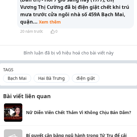
Vương Thị Cường đã bị điện giật chết khi trú
mưa trước cửa ngôi nhà số 459A Bạch Mai,
quận
...
Xem thêm
20 năm trước
0
Bình luận đã bị vô hiệu hoá cho bài viết này
TAGS
Bạch Mai
Hai Bà Trưng
điện giật
Bài viết liên quan
Nữ Diễn Viên Chết Thảm Vì Không Chịu Bán Dâm?
Bí quyết cân bằng ngũ hành trong Tứ Trụ để cải