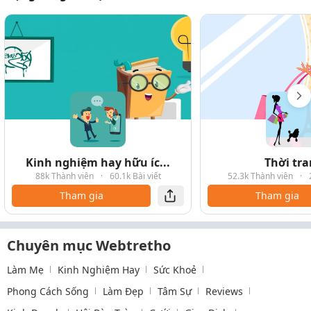
Kinh nghiệm hay hữu íc...
Thời tr
88k Thành viên
·
60.1k Bài viết
52.3k Thành viên
·
Tham gia
Tham gia
Chuyên mục Webtretho
Làm Mẹ
Kinh Nghiệm Hay
Sức Khoẻ
Phong Cách Sống
Làm Đẹp
Tâm Sự
Reviews