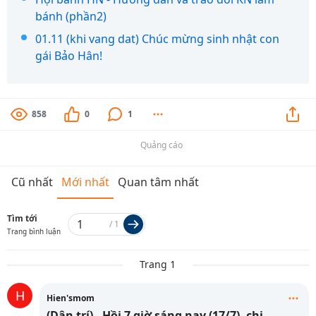
bánh (phần2)
01.11 (khi vang dat) Chúc mừng sinh nhật con
gái Bảo Hân!
858
0
1
Quảng cáo
Cũ nhất
Mới nhất
Quan tâm nhất
Tìm tới
/
1
Trang bình luận
Trang 1
H
Hien'smom
(Dân trí) - Hồi 7 giờ sáng nay (17/7), chị