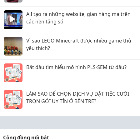
riêng, nhưng lật kèo ôm trăm tỷ bỏ trốn?
A.I tạo ra những website, gian hàng ma trên
các nền tảng số
Vì sao LEGO Minecraft được nhiều game thủ
yêu thích?
Bắt đầu tìm hiểu mô hình PLS-SEM từ đâu?
LÀM SAO ĐỂ CHỌN DỊCH VỤ ĐẶT TIỆC CƯỚI
TRỌN GÓI UY TÍN Ở BẾN TRE?
Cộng đồng nổi bật