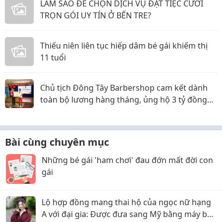
LÀM SAO ĐỂ CHỌN DỊCH VỤ ĐẶT TIỆC CƯỚI
TRỌN GÓI UY TÍN Ở BẾN TRE?
Thiếu niên liên tục hiếp dâm bé gái khiếm thị
11 tuổi
Chủ tịch Đông Tây Barbershop cam kết dành
toàn bộ lương hàng tháng, ủng hộ 3 tỷ đồng
cho Hội Chữ thập đỏ TP.HCM
Bài cùng chuyên mục
Những bé gái 'ham chơi' đau đớn mất đời con
gái
Lộ hợp đồng mang thai hộ của ngọc nữ hạng
A với đại gia: Được đưa sang Mỹ bằng máy bay