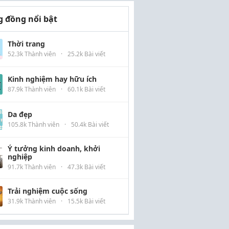
 đồng nổi bật
Thời trang
52.3k Thành viên
·
25.2k Bài viết
Kinh nghiệm hay hữu ích
87.9k Thành viên
·
60.1k Bài viết
Da đẹp
105.8k Thành viên
·
50.4k Bài viết
Ý tưởng kinh doanh, khởi
nghiệp
91.7k Thành viên
·
47.3k Bài viết
Trải nghiệm cuộc sống
31.9k Thành viên
·
15.5k Bài viết