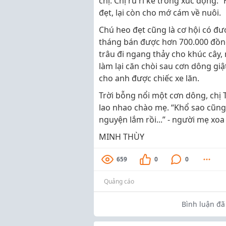
chị. Chị rủ rỉ kể trong xúc động
đẹt, lại còn cho mớ cám về nuôi.
Chú heo đẹt cũng là cơ hội có đư
tháng bán được hơn 700.000 đồn
trâu đi ngang thảy cho khúc cây
làm lại căn chòi sau cơn dông gi
cho anh được chiếc xe lăn.
Trời bỗng nổi một cơn dông, chị T
lao nhao chào mẹ. “Khổ sao cũng
nguyện lắm rồi...” - người mẹ xo
MINH THÙY
659
0
0
Quảng cáo
Bình luận đã 