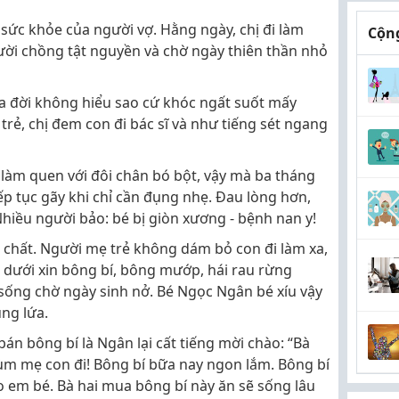
à sức khỏe của người vợ. Hằng ngày, chị đi làm
Cộng
ời chồng tật nguyền và chờ ngày thiên thần nhỏ
a đời không hiểu sao cứ khóc ngất suốt mấy
trẻ, chị đem con đi bác sĩ và như tiếng sét ngang
làm quen với đôi chân bó bột, vậy mà ba tháng
iếp tục gãy khi chỉ cần đụng nhẹ. Đau lòng hơn,
Nhiều người bảo: bé bị giòn xương - bệnh nan y!
ng chất. Người mẹ trẻ không dám bỏ con đi làm xa,
 dưới xin bông bí, bông mướp, hái rau rừng
ống chờ ngày sinh nở. Bé Ngọc Ngân bé xíu vậy
ng lứa.
án bông bí là Ngân lại cất tiếng mời chào: “Bà
iùm mẹ con đi! Bông bí bữa nay ngon lắm. Bông bí
 em bé. Bà hai mua bông bí này ăn sẽ sống lâu