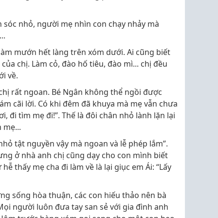
on sóc nhỏ, người mẹ nhìn con chạy nhảy mà
..
làm mướn hết làng trên xóm dưới. Ai cũng biết
ủa chị. Làm cỏ, đào hố tiêu, đào mì... chị đều
i về.
hị rất ngoan. Bé Ngân không thể ngồi được
ám cãi lời. Có khi đêm đã khuya mà mẹ vẫn chưa
ơi, đi tìm mẹ đi!”. Thế là đôi chân nhỏ lành lặn lại
 mẹ...
nhỏ tật nguyền vậy mà ngoan và lễ phép lắm”.
ng ở nhà anh chị cũng dạy cho con mình biết
hễ thấy mẹ cha đi làm về là lại giục em Ái: “Lấy
ng sống hòa thuận, các con hiếu thảo nên bà
ọi người luôn đưa tay san sẻ với gia đình anh