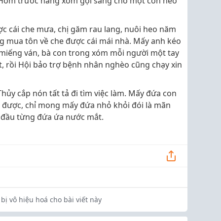
: “Hôm trước hàng xóm gọi sang cho một con heo
ợc cái che mưa, chị găm rau lang, nuôi heo năm
g mua tôn về che được cái mái nhà. Mấy anh kéo
, miếng ván, bà con trong xóm mỗi người một tay
ật, rồi Hội bảo trợ bệnh nhân nghèo cũng chạy xin
hủy cắp nón tất tả đi tìm việc làm. Mấy đứa con
 được, chỉ mong mấy đứa nhỏ khỏi đói là mãn
a đầu từng đứa ứa nước mắt.
bị vô hiệu hoá cho bài viết này