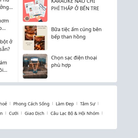
KARAOKE NÀO CHI
ưởng
PHÍ THẤP Ở BẾN TRE
 Cùng
Thơm
o
Bữa tiệc ấm cúng bên
 Cùng
bếp than hồng
bột ở
sẵn?
Chọn sạc điện thoại
cám
phù hợp
ồi
t
hoẻ
Phong Cách Sống
Làm Đẹp
Tâm Sự
òn
Cưới
Giao Dịch
Câu Lạc Bộ & Hội Nhóm