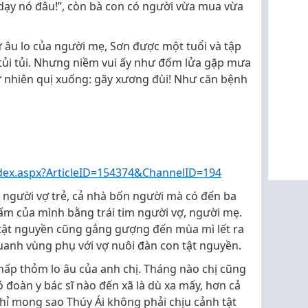
 dạy nó đâu!”, còn bà con có người vừa mua vừa
ự âu lo của người mẹ, Sơn được một tuổi và tập
ủi tủi. Nhưng niềm vui ấy như đốm lửa gặp mưa
ự nhiên quị xuống: gãy xương đùi! Như căn bệnh
ndex.aspx?ArticleID=154374&ChannelID=194
 người vợ trẻ, cả nhà bốn người mà có đến ba
 ấm của mình bằng trái tim người vợ, người mẹ.
tật nguyền cũng gắng gượng đến mùa mì lết ra
anh vùng phụ với vợ nuôi đàn con tật nguyền.
thấp thỏm lo âu của anh chị. Tháng nào chị cũng
 đoàn y bác sĩ nào đến xã là dù xa mấy, hơn cả
chỉ mong sao Thúy Ái không phải chịu cảnh tật