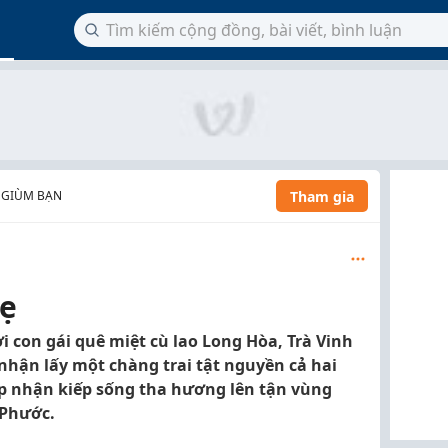
Tham gia
 GIÙM BẠN
mẹ
i con gái quê miệt cù lao Long Hòa, Trà Vinh
nhận lấy một chàng trai tật nguyền cả hai
ấp nhận kiếp sống tha hương lên tận vùng
 Phước.