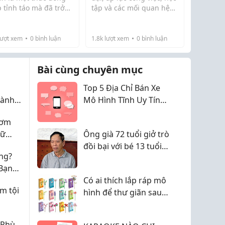
 tỉnh táo mà đã trở
tập và các mối quan hệ
nh một phần của
khiến nhiều người
ng cách sống hiện
thường xuyên rơi vào
. Người tiêu dùng
trạng thái căng thẳng. Vì
ượt xem
0
bình luận
1.8k
lượt xem
0
bình luận
y nay quan tâm nhiều
vậy, nhu cầu tìm kiếm
 đến chất lượng hạt
những hoạt động giúp
Bài cùng chuyên mục
phê, nguồn gốc
thư giãn ngày càng tă...
yên...
Top 5 Địa Chỉ Bán Xe
dành
Mô Hình Tĩnh Uy Tín
háng,
Giá Tốt
hơm
Hội
iữ
Ông già 72 tuổi giở trò
ưởng
đồi bại với bé 13 tuổi
ng?
rồi cho 40.000 đồng
Bạn
 Dụng
Có ai thích lắp ráp mô
m tội
hình để thư giãn sau
giờ làm không?
 Phù