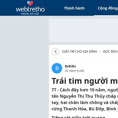
Thịnh hành
Cộng đồng
GIẢI TRÍ CHO GIA ĐÌNH
ĐỌC BÁO
BeBiBo
B
20 năm trước
Trái tim người 
TT - Cách đây hơn 10 năm, ngườ
tên Nguyễn Thị Thu Thủy chấp 
tay, hai chân làm chồng và ch
rừng Thanh Hòa, Bù Đốp, Bình
Tiếng sét giữa trời quang