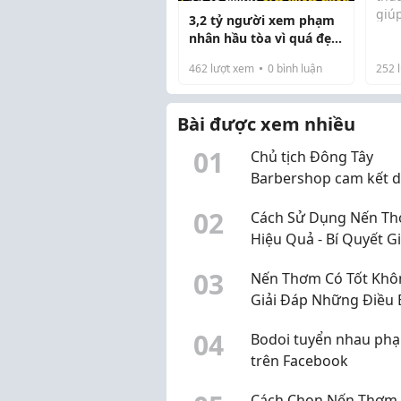
giúp
3,2 tỷ người xem phạm
thà
nhân hầu tòa vì quá đẹp
pho
trai
đại
462
lượt xem
0
bình luận
252
l
ngà
hơn
Bài được xem nhiều
cà 
ngu
0
1
Chủ tịch Đông Tây
Barbershop cam kết 
toàn bộ lương hàng t
0
2
Cách Sử Dụng Nến T
ủng hộ 3 tỷ đồng cho 
Hiệu Quả - Bí Quyết G
Chữ thập đỏ TP.HCM
Hương Lâu Và Tận H
0
3
Nến Thơm Có Tốt Khô
Trọn Vẹn
Giải Đáp Những Điều 
Cần Biết Trước Khi Sử
0
4
Bodoi tuyển nhau phạ
trên Facebook
Cách Chọn Nến Thơm