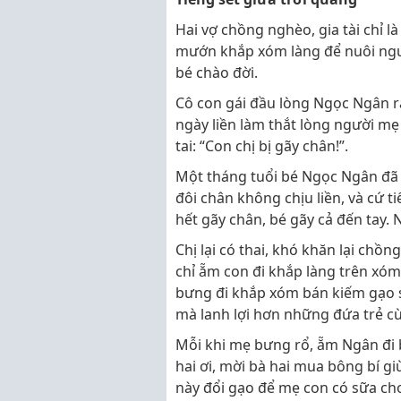
Hai vợ chồng nghèo, gia tài chỉ l
mướn khắp xóm làng để nuôi ngư
bé chào đời.
Cô con gái đầu lòng Ngọc Ngân r
ngày liền làm thắt lòng người mẹ 
tai: “Con chị bị gãy chân!”.
Một tháng tuổi bé Ngọc Ngân đã 
đôi chân không chịu liền, và cứ t
hết gãy chân, bé gãy cả đến tay. 
Chị lại có thai, khó khăn lại chồ
chỉ ẵm con đi khắp làng trên xóm
bưng đi khắp xóm bán kiếm gạo s
mà lanh lợi hơn những đứa trẻ cù
Mỗi khi mẹ bưng rổ, ẵm Ngân đi b
hai ơi, mời bà hai mua bông bí g
này đổi gạo để mẹ con có sữa cho