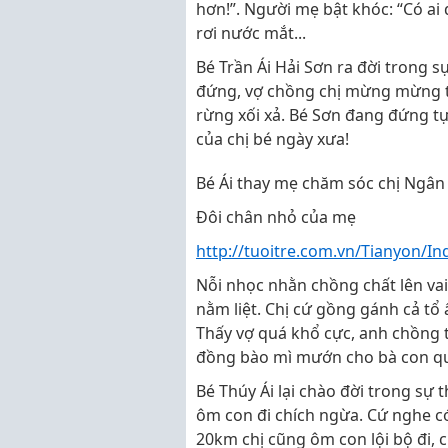
hơn!”. Người mẹ bật khóc: “Có ai
rơi nước mắt...
Bé Trần Ái Hải Sơn ra đời trong s
đứng, vợ chồng chị mừng mừng t
rừng xối xả. Bé Sơn đang đứng t
của chị bé ngày xưa!
Bé Ái thay mẹ chăm sóc chị Ngân
Đôi chân nhỏ của mẹ
http://tuoitre.com.vn/Tianyon/I
Nỗi nhọc nhằn chồng chất lên vai
nằm liệt. Chị cứ gồng gánh cả tổ
Thấy vợ quá khổ cực, anh chồng 
đồng bào mì mướn cho bà con qu
Bé Thúy Ái lại chào đời trong sự 
ôm con đi chích ngừa. Cứ nghe có
20km chị cũng ôm con lội bộ đi, 