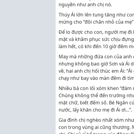
nguyền như anh chị nó.
Thúy Ái lớn lên tung tăng như c
mừng cho “đôi chân nhỏ của mẹ”.
Để lo được cho con, người mẹ đi 
mặt và khâm phục sức chịu đựng c
làm hết, có khi đến 10 giờ đêm mớ
May mà những đứa con của anh c
nhưng không bao giờ Sơn và Ái d
về, hai anh chị hối thúc em Ái: “Ái 
chạy như bay vào màn đêm đi tìm
Nhiều bà con lối xóm khen “đám 
Chúng không thể đến trường như
mặt chữ, biết đếm số. Bé Ngân cứ 
nước, lấy khăn cho mẹ đi Ái ơi...”.
Gia đình chị nghèo nhất xóm như
con trong vùng ai cũng thương. M