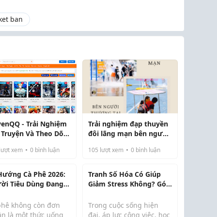
ket ban
yenQQ - Trải Nghiệm
Trải nghiệm đạp thuyền
 Truyện Và Theo Dõi
đôi lãng mạn bên người
ơng Mới Dễ Dàng
thương tại Jangheung
lượt xem
0
bình luận
105
lượt xem
0
bình luận
n
Hướng Cà Phê 2026:
Tranh Số Hóa Có Giúp
ời Tiêu Dùng Đang
Giảm Stress Không? Góc
 Kiếm Điều Gì?
Nhìn Từ Người Trải
Nghiệm
phê không còn đơn
Trong cuộc sống hiện
ần là một thức uống
đại, áp lực công việc, học