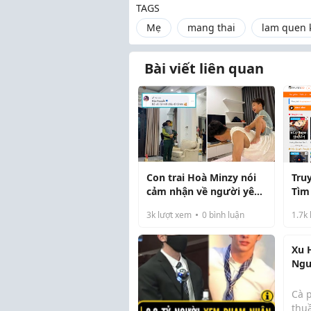
TAGS
Mẹ
mang thai
lam quen 
Bài viết liên quan
Con trai Hoà Minzy nói
Tru
cảm nhận về người yêu
Tìm
quân nhân của mẹ gây
Chư
3k
lượt xem
0
bình luận
1.7k
xúc động
Hơ
Xu 
Ngư
Tìm
Cà 
thu