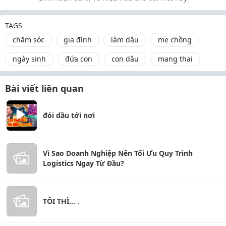
TAGS
chăm sóc
gia đình
làm dâu
mẹ chồng
ngày sinh
đứa con
con dâu
mang thai
Bài viết liên quan
đói dầu tới nơi
Vì Sao Doanh Nghiệp Nên Tối Ưu Quy Trình
Logistics Ngay Từ Đầu?
TÔI THÌ... .