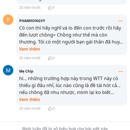
20 năm trước
0
P
PHAMHONGVY
Có con thì hãy nghĩ và lo đến con trước rồi hãy
đến lượt chồng> Chồng như thế mà còn
thương. Tôi có một người bạn gái thân đã huy
...
Xem thêm
20 năm trước
0
M
Mẹ Chíp
hì... những trường hợp này trong WTT này có
thiếu gì đâu nhỉ, lúc nào cũng là đề tài hót cả...
nếu chồng đã nhu nhược, mình lại ko biết
...
Xem thêm
20 năm trước
0
Bình luận đã bị vô hiệu hoá cho bài viết này