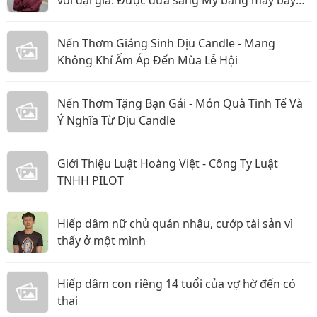
với đại gia: Được đưa sang Mỹ bằng máy bay
riêng, nhưng lật kèo ôm trăm tỷ bỏ trốn?
Nến Thơm Giáng Sinh Dịu Candle - Mang
Không Khí Ấm Áp Đến Mùa Lễ Hội
Nến Thơm Tặng Bạn Gái - Món Quà Tinh Tế Và
Ý Nghĩa Từ Dịu Candle
Giới Thiệu Luật Hoàng Việt - Công Ty Luật
TNHH PILOT
Hiếp dâm nữ chủ quán nhậu, cướp tài sản vì
thấy ở một mình
Hiếp dâm con riêng 14 tuổi của vợ hờ đến có
thai