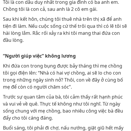
Tôi là con dâu duy nhất trong gia đình có ba anh em.
Chồng tôi là con cả, sau anh là 2 cô em gái.
Sau khi kết hôn, chúng tôi thuê nhà trên thị xã để anh
tiện đi làm. Nếu cuộc sống cứ thế trôi qua thì có lẽ tôi sẽ
hài lòng lắm. Rắc rối xảy ra khi tôi mang thai đứa con
đầu lòng.
“Người giúp việc” không lương
Khi đứa con trong bụng được bảy tháng thì mẹ chồng
tôi gọi điện lên: “Nhà có hai vợ chồng, ai sẽ lo cho con
trong những ngày sinh nở? Thôi, con về đây ở cùng bố
mẹ để còn có người chăm sóc”.
Trước sự quan tâm của bà, tôi cảm thấy rất hạnh phúc
và vui vẻ về quê. Thực tế không như tôi nghĩ. Từ ngày
sống chung với mẹ chồng, bao nhiêu công việc bà đều
đẩy cho tôi cáng đáng.
Buổi sáng, tôi phải đi chợ, nấu nướng, giặt giũ hết mấy