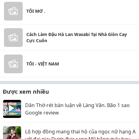
TÔI MƠ .
Cách Làm Đậu Hà Lan Wasabi Tại Nhà Giòn Cay
Cực Cuốn
TÔI - VIỆT NAM
Được xem nhiều
Dân Thờ-rét bàn luận về Làng Vân. Bão 1 sao
Google review
Lộ hợp đồng mang thai hộ của ngọc nữ hạng A