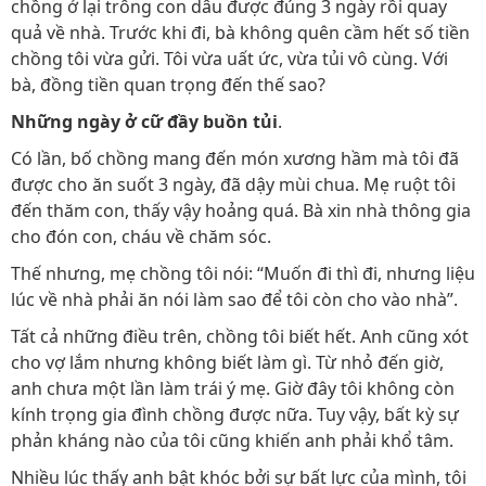
chồng ở lại trông con dâu được đúng 3 ngày rồi quay
quả về nhà. Trước khi đi, bà không quên cầm hết số tiền
chồng tôi vừa gửi. Tôi vừa uất ức, vừa tủi vô cùng. Với
bà, đồng tiền quan trọng đến thế sao?
Những ngày ở cữ đầy buồn tủi
.
Có lần, bố chồng mang đến món xương hầm mà tôi đã
được cho ăn suốt 3 ngày, đã dậy mùi chua. Mẹ ruột tôi
đến thăm con, thấy vậy hoảng quá. Bà xin nhà thông gia
cho đón con, cháu về chăm sóc.
Thế nhưng, mẹ chồng tôi nói: “Muốn đi thì đi, nhưng liệu
lúc về nhà phải ăn nói làm sao để tôi còn cho vào nhà”.
Tất cả những điều trên, chồng tôi biết hết. Anh cũng xót
cho vợ lắm nhưng không biết làm gì. Từ nhỏ đến giờ,
anh chưa một lần làm trái ý mẹ. Giờ đây tôi không còn
kính trọng gia đình chồng được nữa. Tuy vậy, bất kỳ sự
phản kháng nào của tôi cũng khiến anh phải khổ tâm.
Nhiều lúc thấy anh bật khóc bởi sự bất lực của mình, tôi