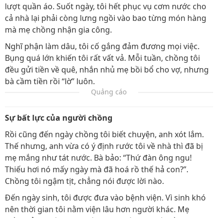
lượt quần áo. Suốt ngày, tôi hết phục vụ cơm nước cho
cả nhà lại phải còng lưng ngồi vào bao từng món hàng
mà mẹ chồng nhận gia công.
Nghĩ phận làm dâu, tôi cố gắng đảm đương mọi việc.
Bụng quá lớn khiến tôi rất vất vả. Mỗi tuần, chồng tôi
đều gửi tiền về quê, nhắn nhủ mẹ bồi bổ cho vợ, nhưng
bà cầm tiền rồi “lờ” luôn.
Quảng cáo
Sự bất lực của người chồng
Rồi cũng đến ngày chồng tôi biết chuyện, anh xót lắm.
Thế nhưng, anh vừa có ý định rước tôi về nhà thì đã bị
mẹ mắng như tát nước. Bà bảo: “Thứ đàn ông ngu!
Thiếu hơi nó mấy ngày mà đã hoá rồ thế hả con?”.
Chồng tôi ngậm tịt, chẳng nói được lời nào.
Đến ngày sinh, tôi được đưa vào bệnh viện. Vì sinh khó
nên thời gian tôi nằm viện lâu hơn người khác. Mẹ