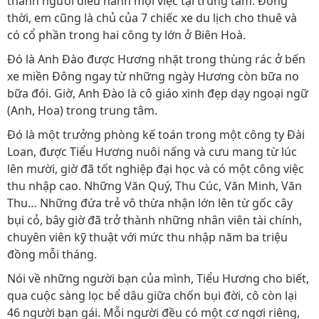
thành người điều hành mọi việc tại trung tâm. Đồng
thời, em cũng là chủ của 7 chiếc xe du lịch cho thuê và
có cổ phần trong hai công ty lớn ở Biên Hoà.
Đó là Anh Đào được Hương nhặt trong thùng rác ở bến
xe miền Đông ngay từ những ngày Hương còn bữa no
bữa đói. Giờ, Anh Đào là cô giáo xinh đẹp dạy ngoại ngữ
(Anh, Hoa) trong trung tâm.
Đó là một trưởng phòng kế toán trong một công ty Đài
Loan, được Tiểu Hương nuôi nấng và cưu mang từ lúc
lên mười, giờ đã tốt nghiệp đại học và có một công việc
thu nhập cao. Những Văn Quý, Thu Cúc, Văn Minh, Văn
Thu… Những đứa trẻ vô thừa nhận lớn lên từ gốc cây
bụi cỏ, bây giờ đã trở thành những nhân viên tài chính,
chuyên viên kỹ thuật với mức thu nhập năm ba triệu
đồng mỗi tháng.
Nói về những người bạn của mình, Tiểu Hương cho biết,
qua cuộc sàng lọc bể dâu giữa chốn bụi đời, cô còn lại
46 người bạn gái. Mỗi người đều có một cơ ngơi riêng,