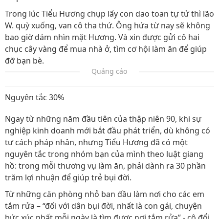
Trong lúc Tiểu Hương chụp lấy con dao toan tự tử thì lão
W. quỳ xuống, van cô tha thứ. Ông hứa từ nay sẽ không
bao giờ dám nhìn mặt Hương. Và xin được gửi cô hai
chục cây vàng để mua nhà ở, tìm cơ hội làm ăn để giúp
đỡ bạn bè.
Quảng cáo
Nguyên tắc 30%
Ngay từ những năm đầu tiên của thập niên 90, khi sự
nghiệp kinh doanh mới bắt đầu phát triển, dù không có
tư cách pháp nhân, nhưng Tiểu Hương đã có một
nguyên tắc trong nhóm bạn của mình theo luật giang
hồ: trong mỗi thương vụ làm ăn, phải dành ra 30 phần
trăm lợi nhuận để giúp trẻ bụi đời.
Từ những căn phòng nhỏ ban đầu làm nơi cho các em
tắm rửa – “đối với dân bụi đời, nhất là con gái, chuyện
bức xúc nhất mỗi ngày là tìm được nơi tắm rửa” - cô đổi