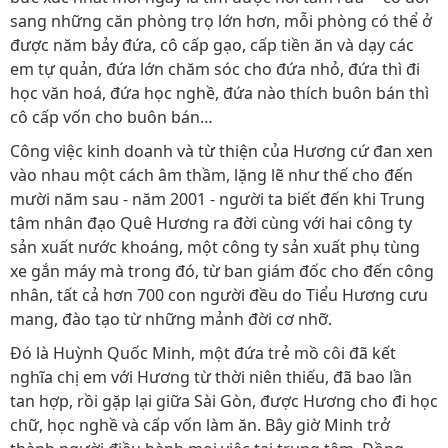
sang những căn phòng trọ lớn hơn, mỗi phòng có thể ở
được năm bảy đứa, cô cấp gạo, cấp tiền ăn và dạy các
em tự quản, đứa lớn chăm sóc cho đứa nhỏ, đứa thì đi
học văn hoá, đứa học nghề, đứa nào thích buôn bán thì
cô cấp vốn cho buôn bán…
Công việc kinh doanh và từ thiện của Hương cứ đan xen
vào nhau một cách âm thầm, lặng lẽ như thế cho đến
mười năm sau - năm 2001 - người ta biết đến khi Trung
tâm nhân đạo Quê Hương ra đời cùng với hai công ty
sản xuất nước khoáng, một công ty sản xuất phụ tùng
xe gắn máy mà trong đó, từ ban giám đốc cho đến công
nhân, tất cả hơn 700 con người đều do Tiểu Hương cưu
mang, đào tạo từ những mảnh đời cơ nhỡ.
Đó là Huỳnh Quốc Minh, một đứa trẻ mồ côi đã kết
nghĩa chị em với Hương từ thời niên thiếu, đã bao lần
tan hợp, rồi gặp lại giữa Sài Gòn, được Hương cho đi học
chữ, học nghề và cấp vốn làm ăn. Bây giờ Minh trở