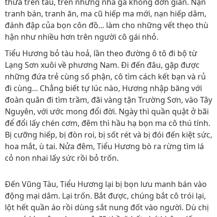
thừa trên tàu, trên những nhà ga không đơn giản. Nạn
tranh bán, tranh ăn, ma cũ hiếp ma mới, nạn hiếp dâm,
đánh đập của bọn côn đồ... làm cho những vết thẹo thù
hận như nhiều hơn trên người cô gái nhỏ.
Tiểu Hương bỏ tàu hoả, lần theo đường ô tô đi bộ từ
Lạng Sơn xuôi về phương Nam. Đi đến đâu, gặp được
những đứa trẻ cùng số phận, cô tìm cách kết bạn và rủ
đi cùng... Chẳng biết tự lúc nào, Hương nhập băng với
đoàn quân đi tìm trầm, đãi vàng tận Trường Sơn, vào Tây
Nguyên, với ước mong đổi đời. Ngày thì quần quật ở bãi
để đổi lấy chén cơm, đêm thì hầu hạ bọn ma cô thú tính.
Bị cưỡng hiếp, bị đòn roi, bị sốt rét và bị đói đến kiệt sức,
hoa mắt, ù tai. Nửa đêm, Tiểu Hương bò ra rừng tìm lá
cỏ non nhai lấy sức rồi bỏ trốn.
Đến Vũng Tàu, Tiểu Hương lại bị bọn lưu manh bán vào
động mại dâm. Lại trốn. Bắt được, chúng bắt cô trói lại,
lột hết quần áo rồi dùng sắt nung đốt vào người. Dù chị