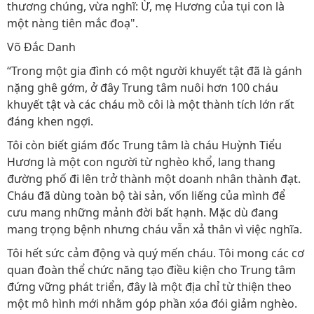
thương chúng, vừa nghĩ: Ừ, mẹ Hương của tụi con là
một nàng tiên mắc đoạ".
Võ Đắc Danh
“Trong một gia đình có một người khuyết tật đã là gánh
nặng ghê gớm, ở đây Trung tâm nuôi hơn 100 cháu
khuyết tật và các cháu mồ côi là một thành tích lớn rất
đáng khen ngợi.
Tôi còn biết giám đốc Trung tâm là cháu Huỳnh Tiểu
Hương là một con người từ nghèo khổ, lang thang
đường phố đi lên trở thành một doanh nhân thành đạt.
Cháu đã dùng toàn bộ tài sản, vốn liếng của mình để
cưu mang những mảnh đời bất hạnh. Mặc dù đang
mang trọng bệnh nhưng cháu vẫn xả thân vì việc nghĩa.
Tôi hết sức cảm động và quý mến cháu. Tôi mong các cơ
quan đoàn thể chức năng tạo điều kiện cho Trung tâm
đứng vững phát triển, đây là một địa chỉ từ thiện theo
một mô hình mới nhằm góp phần xóa đói giảm nghèo.