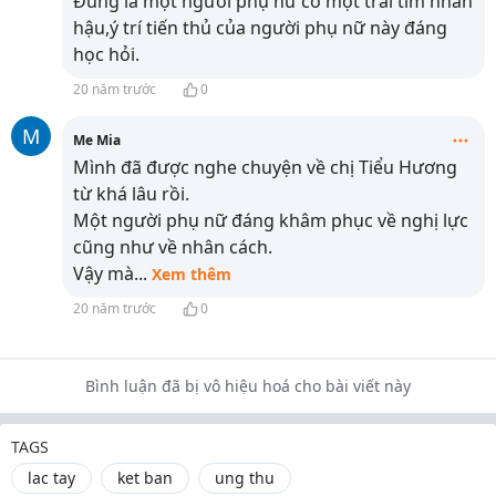
Đúng là một người phụ nữ có một trái tim nhân
hậu,ý trí tiến thủ của người phụ nữ này đáng
học hỏi.
20 năm trước
0
M
Me Mia
Mình đã được nghe chuyện về chị Tiểu Hương
từ khá lâu rồi.
Một người phụ nữ đáng khâm phục về nghị lực
cũng như về nhân cách.
Vậy mà
...
Xem thêm
20 năm trước
0
Bình luận đã bị vô hiệu hoá cho bài viết này
TAGS
lac tay
ket ban
ung thu