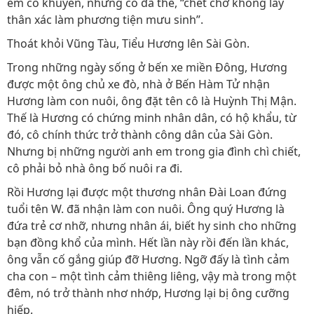
em có khuyên, nhưng cô đã thề, “chết chớ không lấy
thân xác làm phương tiện mưu sinh”.
Thoát khỏi Vũng Tàu, Tiểu Hương lên Sài Gòn.
Trong những ngày sống ở bến xe miền Đông, Hương
được một ông chủ xe đò, nhà ở Bến Hàm Tử nhận
Hương làm con nuôi, ông đặt tên cô là Huỳnh Thị Mận.
Thế là Hương có chứng minh nhân dân, có hộ khẩu, từ
đó, cô chính thức trở thành công dân của Sài Gòn.
Nhưng bị những người anh em trong gia đình chì chiết,
cô phải bỏ nhà ông bố nuôi ra đi.
Rồi Hương lại được một thương nhân Đài Loan đứng
tuổi tên W. đã nhận làm con nuôi. Ông quý Hương là
đứa trẻ cơ nhỡ, nhưng nhân ái, biết hy sinh cho những
bạn đồng khổ của mình. Hết lần này rồi đến lần khác,
ông vẫn cố gắng giúp đỡ Hương. Ngỡ đấy là tình cảm
cha con – một tình cảm thiêng liêng, vậy mà trong một
đêm, nó trở thành nhơ nhớp, Hương lại bị ông cưỡng
hiếp.