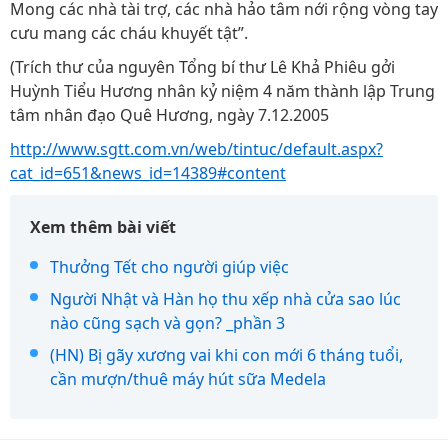
Mong các nhà tài trợ, các nhà hảo tâm nới rộng vòng tay
cưu mang các cháu khuyết tật”.
(Trích thư của nguyên Tổng bí thư Lê Khả Phiêu gởi
Huỳnh Tiểu Hương nhân kỷ niệm 4 năm thành lập Trung
tâm nhân đạo Quê Hương, ngày 7.12.2005
http://www.sgtt.com.vn/web/tintuc/default.aspx?
cat_id=651&news_id=14389#content
Xem thêm bài viết
Thưởng Tết cho người giúp việc
Người Nhật và Hàn họ thu xếp nhà cửa sao lúc
nào cũng sạch và gọn? _phần 3
(HN) Bị gãy xương vai khi con mới 6 tháng tuổi,
cần mượn/thuê máy hút sữa Medela