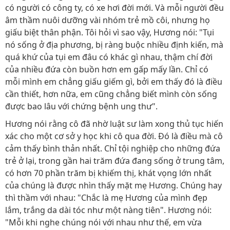
có người có công ty, có xe hơi đời mới. Và mỗi người đều
âm thầm nuôi dưỡng vài nhóm trẻ mồ côi, nhưng họ
giấu biệt thân phận. Tôi hỏi vì sao vậy, Hương nói: "Tụi
nó sống ở địa phương, bị ràng buộc nhiều định kiến, mà
quá khứ của tụi em đâu có khác gì nhau, thậm chí đời
của nhiều đứa còn buồn hơn em gấp mấy lần. Chỉ có
mỗi mình em chẳng giấu giếm gì, bởi em thấy đó là điều
cần thiết, hơn nữa, em cũng chẳng biết mình còn sống
được bao lâu với chứng bệnh ung thư".
Hương nói rằng cô đã nhờ luật sư làm xong thủ tục hiến
xác cho một cơ sở y học khi cô qua đời. Đó là điều mà cô
cảm thấy bình thản nhất. Chỉ tội nghiệp cho những đứa
trẻ ở lại, trong gần hai trăm đứa đang sống ở trung tâm,
có hơn 70 phần trăm bị khiếm thị, khát vọng lớn nhất
của chúng là được nhìn thấy mặt mẹ Hương. Chúng hay
thì thầm với nhau: "Chắc là mẹ Hương của mình đẹp
lắm, trắng da dài tóc như một nàng tiên". Hương nói:
"Mỗi khi nghe chúng nói với nhau như thế, em vừa