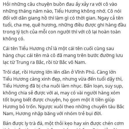
Hỏi những câu chuyện buồn đau ấy xảy ra với cô vào
những tháng năm nào, Tiểu Hương không nhớ. Cô nói
đối với dân giang hồ thì làm gì có thời gian. Ngay cả tên
tuổi, cha mẹ, quê hương, những điều được ghi hàng đầu
trong lý lịch của mỗi con người thì với cô lại hoàn toàn
không có.
Cái tên Tiểu Hương chỉ là một cái tên cuối cùng sau
hàng chục cái tên mà cô đã mang trên bước đường lưu
lạc từ Trung ra Bắc, rồi từ Bắc vô Nam.
Trôi dạt, rồi Hương lớn lên dần ở Vĩnh Phú. Càng lớn
Tiểu Hương càng xinh đẹp, nhưng vừa đến tuổi dậy thì,
Tiểu Hương đã bị cha nuôi làm nhục. Bấn loạn, suy sụp,
không chia sẻ được với ai, may có vài người hàng xóm
tốt bụng biết được chuyện, họ gom một ít tiền giúp
Hương bỏ trốn. Ngược xuôi theo những chuyến tàu Bắc
Nam, Hương nhập băng với nhóm trẻ bụi đời.
Bán được ly trà đá, một thỏi kẹo hay xin được chén cơm