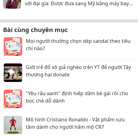
với đại gia: Được đưa sang Mỹ bằng máy bay
riêng, nhưng lật kèo ôm trăm tỷ bỏ trốn?
Bài cùng chuyên mục
Mọi người thường chọn dép sandal theo tiêu
chí nào?
Giới trẻ đổ xô giả nghèo trên YT để người Tây
thương hại donate
"Yêu râu xanh" định hiếp dâm bé gái rồi cho
bọc chè dỗ dành
Mô hình Cristiano Ronaldo - Vật phẩm sưu
tầm dành cho người hâm mộ CR7