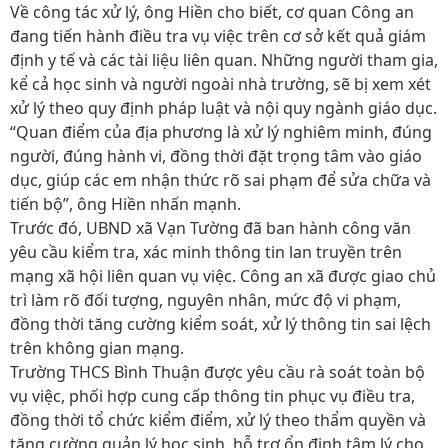
Về công tác xử lý, ông Hiền cho biết, cơ quan Công an
đang tiến hành điều tra vụ việc trên cơ sở kết quả giám
định y tế và các tài liệu liên quan. Những người tham gia,
kể cả học sinh và người ngoài nhà trường, sẽ bị xem xét
xử lý theo quy định pháp luật và nội quy ngành giáo dục.
“Quan điểm của địa phương là xử lý nghiêm minh, đúng
người, đúng hành vi, đồng thời đặt trọng tâm vào giáo
dục, giúp các em nhận thức rõ sai phạm để sửa chữa và
tiến bộ”, ông Hiền nhấn mạnh.
Trước đó, UBND xã Vạn Tường đã ban hành công văn
yêu cầu kiểm tra, xác minh thông tin lan truyền trên
mạng xã hội liên quan vụ việc. Công an xã được giao chủ
trì làm rõ đối tượng, nguyên nhân, mức độ vi phạm,
đồng thời tăng cường kiểm soát, xử lý thông tin sai lệch
trên không gian mạng.
Trường THCS Bình Thuận được yêu cầu rà soát toàn bộ
vụ việc, phối hợp cung cấp thông tin phục vụ điều tra,
đồng thời tổ chức kiểm điểm, xử lý theo thẩm quyền và
tăng cường quản lý học sinh, hỗ trợ ổn định tâm lý cho