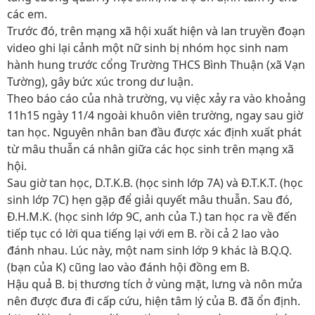
các em.
Trước đó, trên mạng xã hội xuất hiện và lan truyền đoạn
video ghi lại cảnh một nữ sinh bị nhóm học sinh nam
hành hung trước cổng Trường THCS Bình Thuận (xã Vạn
Tường), gây bức xúc trong dư luận.
Theo báo cáo của nhà trường, vụ việc xảy ra vào khoảng
11h15 ngày 11/4 ngoài khuôn viên trường, ngay sau giờ
tan học. Nguyên nhân ban đầu được xác định xuất phát
từ mâu thuẫn cá nhân giữa các học sinh trên mạng xã
hội.
Sau giờ tan học, D.T.K.B. (học sinh lớp 7A) và Đ.T.K.T. (học
sinh lớp 7C) hẹn gặp để giải quyết mâu thuẫn. Sau đó,
Đ.H.M.K. (học sinh lớp 9C, anh của T.) tan học ra về đến
tiếp tục có lời qua tiếng lại với em B. rồi cả 2 lao vào
đánh nhau. Lúc này, một nam sinh lớp 9 khác là B.Q.Q.
(bạn của K) cũng lao vào đánh hội đồng em B.
Hậu quả B. bị thương tích ở vùng mặt, lưng và nôn mửa
nên được đưa đi cấp cứu, hiện tâm lý của B. đã ổn định.