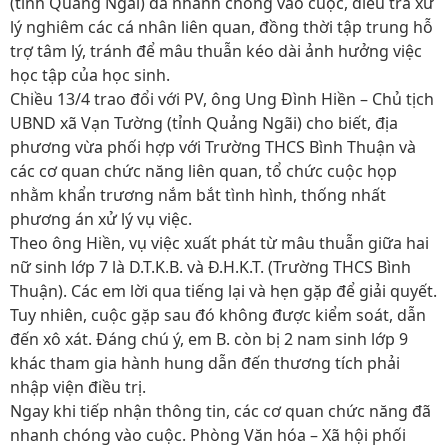
(tỉnh Quảng Ngãi) đã nhanh chóng vào cuộc, điều tra xử
lý nghiêm các cá nhân liên quan, đồng thời tập trung hỗ
trợ tâm lý, tránh để mâu thuẫn kéo dài ảnh hưởng việc
học tập của học sinh.
Chiều 13/4 trao đổi với PV, ông Ung Đình Hiền – Chủ tịch
UBND xã Vạn Tường (tỉnh Quảng Ngãi) cho biết, địa
phương vừa phối hợp với Trường THCS Bình Thuận và
các cơ quan chức năng liên quan, tổ chức cuộc họp
nhằm khẩn trương nắm bắt tình hình, thống nhất
phương án xử lý vụ việc.
Theo ông Hiền, vụ việc xuất phát từ mâu thuẫn giữa hai
nữ sinh lớp 7 là D.T.K.B. và Đ.H.K.T. (Trường THCS Bình
Thuận). Các em lời qua tiếng lại và hẹn gặp để giải quyết.
Tuy nhiên, cuộc gặp sau đó không được kiểm soát, dẫn
đến xô xát. Đáng chú ý, em B. còn bị 2 nam sinh lớp 9
khác tham gia hành hung dẫn đến thương tích phải
nhập viện điều trị.
Ngay khi tiếp nhận thông tin, các cơ quan chức năng đã
nhanh chóng vào cuộc. Phòng Văn hóa – Xã hội phối