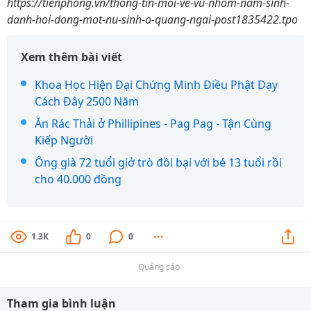
https://tienphong.vn/thong-tin-moi-ve-vu-nhom-nam-sinh-
danh-hoi-dong-mot-nu-sinh-o-quang-ngai-post1835422.tpo
Xem thêm bài viết
Khoa Học Hiện Đại Chứng Minh Điều Phật Dạy
Cách Đây 2500 Năm
Ăn Rác Thải ở Phillipines - Pag Pag - Tận Cùng
Kiếp Người
Ông già 72 tuổi giở trò đồi bại với bé 13 tuổi rồi
cho 40.000 đồng
1.3K
0
0
Quảng cáo
Tham gia bình luận