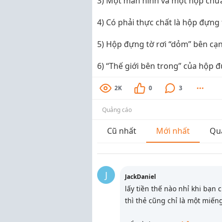
3) Một màn hình và một hộp chứa
4) Có phải thực chất là hộp đựng 
5) Hộp đựng tờ rơi “dỏm” bên cạ
6) “Thế giới bên trong” của hộp 
2K
0
3
Quảng cáo
Cũ nhất
Mới nhất
Qu
J
JackDaniel
lấy tiền thế nào nhỉ khi bạn
thì thẻ cũng chỉ là một miếng