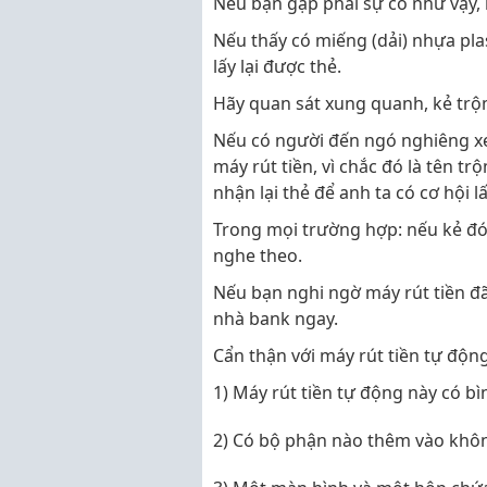
Nếu bạn gặp phải sự cố như vậy, h
Nếu thấy có miếng (dải) nhựa plast
lấy lại được thẻ.
Hãy quan sát xung quanh, kẻ trộ
Nếu có người đến ngó nghiêng xe
máy rút tiền, vì chắc đó là tên 
nhận lại thẻ để anh ta có cơ hội l
Trong mọi trường hợp: nếu kẻ đó
nghe theo.
Nếu bạn nghi ngờ máy rút tiền đã
nhà bank ngay.
Cẩn thận với máy rút tiền tự động
1) Máy rút tiền tự động này có 
2) Có bộ phận nào thêm vào khô