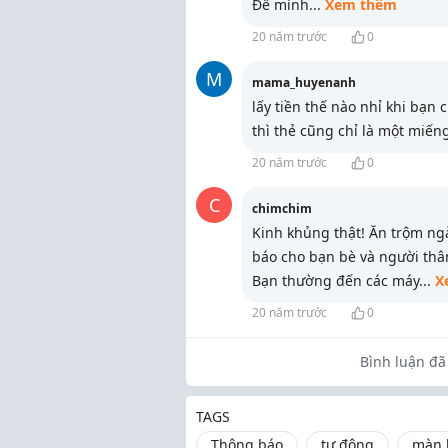
Để mình
...
Xem thêm
20 năm trước
0
M
mama_huyenanh
lấy tiền thế nào nhỉ khi bạn
thì thẻ cũng chỉ là một miếng
20 năm trước
0
C
chimchim
Kinh khủng thật! Ăn trộm ng
báo cho bạn bè và người thâ
Bạn thường đến các máy
...
X
20 năm trước
0
Bình luận đã 
TAGS
Thông báo
tự động
màn 