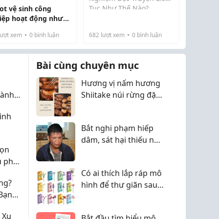
Tục Như Thế Nào?
ot vệ sinh công
Tên miền mới giúp
 thành Phật tỏa
iệp hoạt động như
TruyenQQ duy trì trải
n trùng cõi
 nào để tối ưu hóa
nghiệm đọc truyện liên
ượt xem
0
bình luận
682
lượt xem
0
bình luận
n sự?
 hiện thân soi...
tục bằng cách tạo ra một
địa chỉ truy cập ổn định
Bài cùng chuyên mục
hơn cho ...
Hương vị nấm hương
dành
Shiitake núi rừng đặc
háng,
trưng của Jangheung
ình
Hội
Bắt nghi phạm hiếp
dâm, sát hại thiếu nữ
họn
17 tuổi
u phù
Có ai thích lắp ráp mô
ng?
hình để thư giãn sau
Bạn
giờ làm không?
 Dụng
 Xu
Bắt đầu tìm hiểu mô