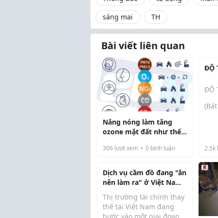
sáng mai
TH
Bài viết liên quan
ĐỘ 
ĐỘ 
(Bát
Nắng nóng làm tăng
Lòn
ozone mặt đất như thế
trù
nào?
306
lượt xem
0
bình luận
2.5k
Phật
ngh
Dịch vụ cầm đồ đang "ăn
Phật
nên làm ra" ở Việt Nam
bến
như thế nào
Thị trường tài chính thay
thế tại Việt Nam đang
Mây
bước vào một giai đoạn
Tây