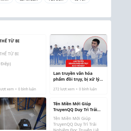
THẾ TỪ BI
THẾ TỪ BI
 Điệp)
Lan truyền văn hóa
g từ Phật độ giữa
phẩm đồi trụy, bị xử lý
ng dương
thế nào?
lượt xem
0
bình luận
272
lượt xem
0
bình luận
 rưới Cam lồ giải
iệp vương
Tên Miền Mới Giúp
 cưỡi kim ngư rời
TruyenQQ Duy Trì Trải
 tục
Nghiệm Đọc Truyện Liên
Tên Miền Mới Giúp
Tục Như Thế Nào?
TruyenQQ Duy Trì Trải
 vờn bóng Phật ngự
Nghiệm Đọc Truyện Liên
 phương