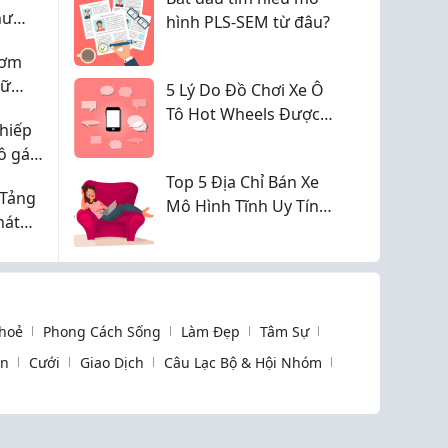
hư
hình PLS-SEM từ đâu?
Cùng
hơm
iữ
5 Lý Do Đồ Chơi Xe Ô
ưởng
Tô Hot Wheels Được
 hiếp
Sưu Tầm Nhiều Nhất
ô gái
Top 5 Địa Chỉ Bán Xe
 Tảng
Mô Hình Tĩnh Uy Tín
hát
Giá Tốt
hoẻ
Phong Cách Sống
Làm Đẹp
Tâm Sự
òn
Cưới
Giao Dịch
Câu Lạc Bộ & Hội Nhóm