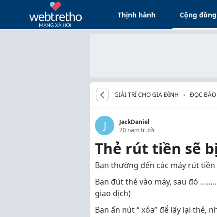
Thịnh hành
Cộng đồng
GIẢI TRÍ CHO GIA ĐÌNH
ĐỌC BÁO
JackDaniel
J
20 năm trước
Thẻ rút tiền sẽ b
Bạn thường đến các máy rút tiền 
Bạn đút thẻ vào máy, sau đó ……..
giao dịch)
Bạn ấn nút “ xóa” để lấy lại thẻ, 