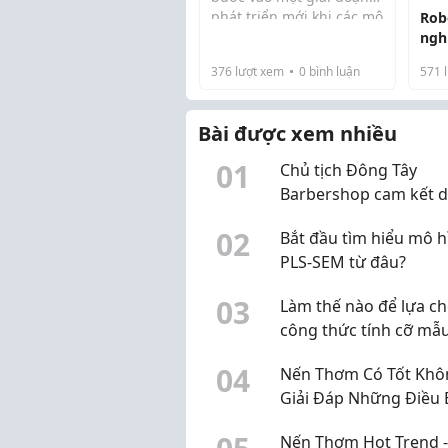
phát triển mới khi các mô
Rob
Tâm
hình cho vay ngoài hệ
ngh
muô
thống ngân hàng truyền
thế
376
lượt xem
0
bình luận
571
l
thống ngày càng đóng
nhâ
Phật
vai trò quan trọng trong
việc đáp ứng...
Bài được xem nhiều
0
1
Chủ tịch Đông Tây
Barbershop cam kết 
toàn bộ lương hàng t
0
2
Bắt đầu tìm hiểu mô h
ủng hộ 3 tỷ đồng cho 
PLS-SEM từ đâu?
Chữ thập đỏ TP.HCM
0
3
Làm thế nào để lựa c
công thức tính cỡ mẫ
hợp?
0
4
Nến Thơm Có Tốt Khô
Giải Đáp Những Điều 
Cần Biết Trước Khi Sử
Nến Thơm Hot Trend -