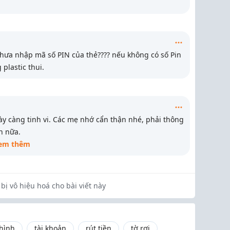
 chưa nhập mã số PIN của thẻ???? nếu không có số Pin
 plastic thui.
ày càng tinh vi. Các mẹ nhớ cẩn thận nhé, phải thông
n nữa.
em thêm
bị vô hiệu hoá cho bài viết này
hình
tài khoản
rút tiền
tờ rơi