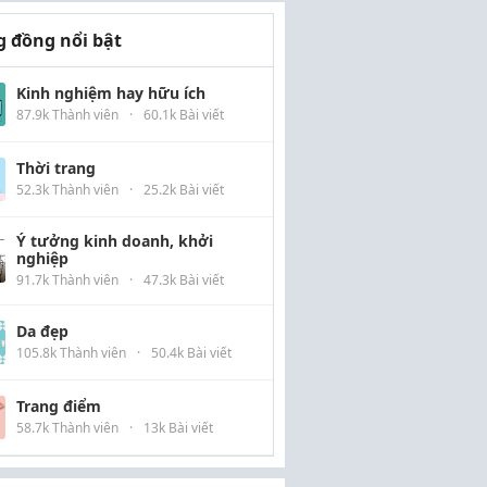
 đồng nổi bật
Kinh nghiệm hay hữu ích
87.9k Thành viên
·
60.1k Bài viết
Thời trang
52.3k Thành viên
·
25.2k Bài viết
Ý tưởng kinh doanh, khởi
nghiệp
91.7k Thành viên
·
47.3k Bài viết
Da đẹp
105.8k Thành viên
·
50.4k Bài viết
Trang điểm
58.7k Thành viên
·
13k Bài viết