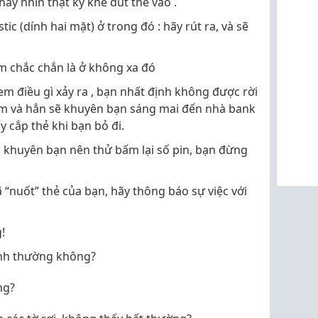
ãy nhìn thật kỹ khe đút thẻ vào .
ic (dính hai mặt) ở trong đó : hãy rút ra, và sẽ
m chắc chắn là ở không xa đó
m điều gì xảy ra , bạn nhất định không được rời
trộm và hắn sẽ khuyên bạn sáng mai đến nhà bank
ấy cắp thẻ khi bạn bỏ đi.
 khuyên bạn nên thử bấm lại số pin, bạn đừng
 “nuốt” thẻ của bạn, hãy thông báo sự việc với
!
bình thường không?
ng?