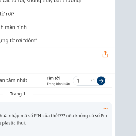
 các tờ rơi, không thấy bất thường?
tờ rơi?
nh màn hình
đựng tờ rơi “dỏm”
Tìm tới
an tâm nhất
/
1
Trang bình luận
Trang 1
 chưa nhập mã số PIN của thẻ???? nếu không có số Pin
 plastic thui.