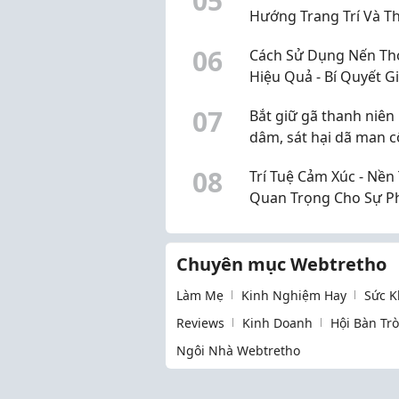
0
5
Hướng Trang Trí Và T
Giãn Được Yêu Thích 
0
6
Cách Sử Dụng Nến T
Dịu Candle
Hiệu Quả - Bí Quyết G
Hương Lâu Và Tận H
0
7
Bắt giữ gã thanh niên
Trọn Vẹn
dâm, sát hại dã man c
khuyết tật
0
8
Trí Tuệ Cảm Xúc - Nền
Quan Trọng Cho Sự P
Triển Của Trẻ
Chuyên mục Webtretho
Làm Mẹ
Kinh Nghiệm Hay
Sức K
Reviews
Kinh Doanh
Hội Bàn Tr
Ngôi Nhà Webtretho