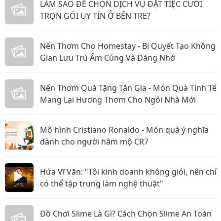
LÀM SAO ĐỂ CHỌN DỊCH VỤ ĐẶT TIỆC CƯỚI
TRỌN GÓI UY TÍN Ở BẾN TRE?
Nến Thơm Cho Homestay - Bí Quyết Tạo Không
Gian Lưu Trú Ấm Cúng Và Đáng Nhớ
Nến Thơm Quà Tặng Tân Gia - Món Quà Tinh Tế
Mang Lại Hương Thơm Cho Ngôi Nhà Mới
Mô hình Cristiano Ronaldo - Món quà ý nghĩa
dành cho người hâm mộ CR7
Hứa Vĩ Văn: "Tôi kinh doanh không giỏi, nên chỉ
có thể tập trung làm nghệ thuật"
Đồ Chơi Slime Là Gì? Cách Chọn Slime An Toàn