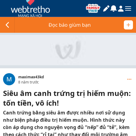
Đọc báo giùm bạn
maximax43kd
M
8 năm trước
Siêu âm canh trứng trị hiếm muộn:
tốn tiền, vô ích!
Canh trứng bằng siêu âm được nhiều nơi sử dụng
như biện pháp điều trị hiếm muộn. Hình thức này
còn áp dụng cho nguyện vọng đủ “nếp” đủ “tẻ”, kèm
theo cách thức “rỉ tai” như thay đổi môi trường âm