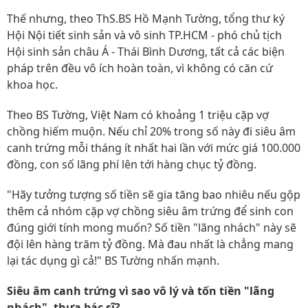
Thế nhưng, theo ThS.BS Hồ Mạnh Tường, tổng thư ký
Hội Nội tiết sinh sản và vô sinh TP.HCM - phó chủ tịch
Hội sinh sản châu Á - Thái Bình Dương, tất cả các biện
pháp trên đều vô ích hoàn toàn, vì không có căn cứ
khoa học.
Theo BS Tường, Việt Nam có khoảng 1 triệu cặp vợ
chồng hiếm muộn. Nếu chỉ 20% trong số này đi siêu âm
canh trứng mỗi tháng ít nhất hai lần với mức giá 100.000
đồng, con số lãng phí lên tới hàng chục tỷ đồng.
"Hãy tưởng tượng số tiền sẽ gia tăng bao nhiêu nếu gộp
thêm cả nhóm cặp vợ chồng siêu âm trứng để sinh con
đúng giới tính mong muốn? Số tiền "lãng nhách" này sẽ
đội lên hàng trăm tỷ đồng. Mà đau nhất là chẳng mang
lại tác dụng gì cả!" BS Tường nhấn mạnh.
Siêu âm canh trứng vì sao vô lý và tốn tiền "lãng
nhách", thưa bác sĩ?