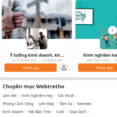
Ý tưởng kinh doanh, kh...
Kinh nghiệm hay
91.7k Thành viên
·
47.3k Bài viết
88k Thành viên
·
6
Tham gia
Tham gia
Chuyên mục Webtretho
Làm Mẹ
Kinh Nghiệm Hay
Sức Khoẻ
Phong Cách Sống
Làm Đẹp
Tâm Sự
Reviews
Kinh Doanh
Hội Bàn Tròn
Cưới
Giao Dịch