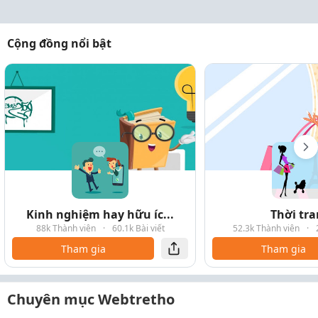
Cộng đồng nổi bật
Kinh nghiệm hay hữu íc...
Thời tr
88k Thành viên
·
60.1k Bài viết
52.3k Thành viên
·
Tham gia
Tham gia
Chuyên mục Webtretho