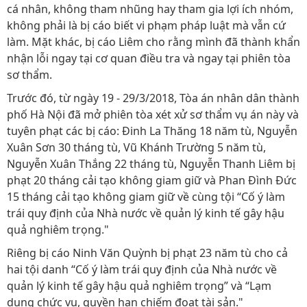
cá nhân, không tham nhũng hay tham gia lợi ích nhóm,
không phải là bị cáo biết vi phạm pháp luật mà vẫn cứ
làm. Mặt khác, bị cáo Liêm cho rằng mình đã thành khẩn
nhận lỗi ngay tại cơ quan điều tra và ngay tại phiên tòa
sơ thẩm.
Trước đó, từ ngày 19 - 29/3/2018, Tòa án nhân dân thành
phố Hà Nội đã mở phiên tòa xét xử sơ thẩm vụ án này và
tuyên phạt các bị cáo: Đinh La Thăng 18 năm tù, Nguyễn
Xuân Sơn 30 tháng tù, Vũ Khánh Trường 5 năm tù,
Nguyễn Xuân Thắng 22 tháng tù, Nguyễn Thanh Liêm bị
phạt 20 tháng cải tạo không giam giữ và Phan Đình Đức
15 tháng cải tạo không giam giữ về cùng tội “Cố ý làm
trái quy định của Nhà nước về quản lý kinh tế gây hậu
quả nghiêm trọng."
Riêng bị cáo Ninh Văn Quỳnh bị phạt 23 năm tù cho cả
hai tội danh “Cố ý làm trái quy định của Nhà nước về
quản lý kinh tế gây hậu quả nghiêm trọng” và “Lạm
dụng chức vụ, quyền hạn chiếm đoạt tài sản."