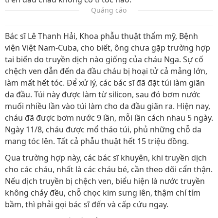
Quảng cáo
Bác sĩ Lê Thanh Hải, Khoa phẫu thuật thẩm mỹ, Bệnh
viện Việt Nam-Cuba, cho biết, ông chưa gặp trường hợp
tai biến do truyền dịch nào giống của cháu Nga. Sự cố
chệch ven dẫn đến da đầu cháu bị hoại tử cả mảng lớn,
làm mất hết tóc. Để xử lý, các bác sĩ đã đặt túi làm giãn
da đầu. Túi này được làm từ silicon, sau đó bơm nước
muối nhiều lần vào túi làm cho da đầu giãn ra. Hiện nay,
cháu đã được bơm nước 9 lần, mỗi lần cách nhau 5 ngày.
Ngày 11/8, cháu được mổ tháo túi, phủ những chỗ da
mang tóc lên. Tất cả phẫu thuật hết 15 triệu đồng.
Qua trường hợp này, các bác sĩ khuyên, khi truyền dịch
cho các cháu, nhất là các cháu bé, cần theo dõi cẩn thận.
Nếu dịch truyền bị chệch ven, biểu hiện là nước truyền
không chảy đều, chỗ chọc kim sưng lên, thậm chí tím
bầm, thì phải gọi bác sĩ đến và cấp cứu ngay.