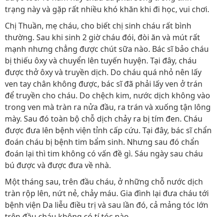
trạng này và gặp rất nhiều khó khăn khi đi học, vui chơi.
Chị Thuần, mẹ cháu, cho biết chị sinh cháu rất bình
thường. Sau khi sinh 2 giờ cháu đói, đòi ăn và mút rất
mạnh nhưng chẳng được chút sữa nào. Bác sĩ bảo cháu
bị thiếu ôxy và chuyển lên tuyến huyện. Tại đây, cháu
được thở ôxy và truyền dịch. Do cháu quá nhỏ nên lấy
ven tay chân không được, bác sĩ đã phải lấy ven ở trán
để truyền cho cháu. Do chệch kim, nước dịch không vào
trong ven mà tràn ra nửa đầu, ra trán và xuống tận lông
mày. Sau đó toàn bộ chỗ dịch chảy ra bị tím đen. Cháu
được đưa lên bệnh viện tỉnh cấp cứu. Tại đây, bác sĩ chẩn
đoán cháu bị bệnh tim bẩm sinh. Nhưng sau đó chẩn
đoán lại thì tim không có vấn đề gì. Sáu ngày sau cháu
bú được và được đưa về nhà.
Một tháng sau, trên đầu cháu, ở những chỗ nước dịch
tràn rộp lên, nứt nẻ, chảy máu. Gia đình lại đưa cháu tới
bệnh viện Da liễu điều trị và sau lần đó, cả mảng tóc lớn
trên đầu cháu không có tí tóc nào.