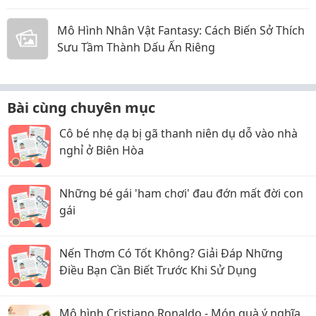
Mô Hình Nhân Vật Fantasy: Cách Biến Sở Thích
Sưu Tầm Thành Dấu Ấn Riêng
Bài cùng chuyên mục
Cô bé nhẹ dạ bị gã thanh niên dụ dỗ vào nhà
nghỉ ở Biên Hòa
Những bé gái 'ham chơi' đau đớn mất đời con
gái
Nến Thơm Có Tốt Không? Giải Đáp Những
Điều Bạn Cần Biết Trước Khi Sử Dụng
Mô hình Cristiano Ronaldo - Món quà ý nghĩa