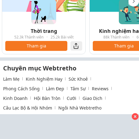
Thời trang
Kinh nghiệm hay
52.3k Thành viên
·
25.2k Bài viết
88k Thành viên
·
6
Tham gia
Tham gia
Chuyên mục Webtretho
Làm Mẹ
Kinh Nghiệm Hay
Sức Khoẻ
Phong Cách Sống
Làm Đẹp
Tâm Sự
Reviews
Kinh Doanh
Hội Bàn Tròn
Cưới
Giao Dịch
Câu Lạc Bộ & Hội Nhóm
Ngôi Nhà Webtretho