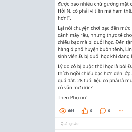
được bao nhiêu chứ gương mặt cô
Hỏi N. có phải vì tiền mà ham thế,
hơn!".
Lại nói chuyện chơi bạc đến mức 
cánh mày râu, nhưng thực tế cho
chiếu bạc mà bị đuổi học. Đến tậ
hàng ở phố huyện buồn tênh, Lin
sinh viên.Đ. bị đuổi học khi đan
Lý do cô bị buộc thôi học là bởi 
thích ngồi chiếu bạc hơn đến lớp..
quá đắt. 28 tuổi liệu có phải là m
cô vẫn mơ ước?
Theo Phụ nữ
664
0
0
Quảng cáo