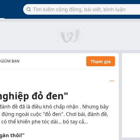
Tham gia
 GIÙM BẠN
nghiệp đỏ đen"
 đánh đề đã là điều khó chấp nhận . Nhưng bây
u đứng ngoài cuộc "đỏ đen". Chơi bài, đánh đề,
có thể khiến phe tóc dài... bó tay cả...
gàn thôi!"