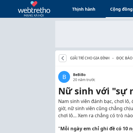
Thịnh hành
Cộng đồng
GIẢI TRÍ CHO GIA ĐÌNH
ĐỌC BÁO
BeBiBo
B
20 năm trước
Nữ sinh với "sự 
Nam sinh viên đánh bạc, chơi lô,
giờ, nữ sinh viên cũng chẳng chị
chơi lô... Xem ra chẳng có trò nào 
"
Mỗi ngày em chỉ ghi đề có 10 n