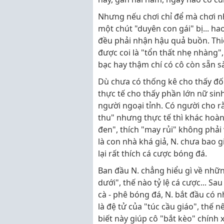
Nhưng nếu chơi chỉ để mà chơi nh
một chút "duyên con gái" bị... ha
đều phải nhận hậu quả buồn. Thi
được coi là "tổn thất nhẹ nhàng"
bạc hay thậm chí có cô còn sẵn sà
Dù chưa có thống kê cho thấy đố
thực tế cho thấy phần lớn nữ sinh
người ngoại tỉnh. Có người cho 
thu" nhưng thực tế thì khác hoàn 
đen", thích "may rủi" không phải
là con nhà khá giả, N. chưa bao 
lại rất thích cá cược bóng đá.
Ban đầu N. chẳng hiểu gì về nhữ
dưới", thế nào tỷ lệ cá cược... S
cà - phê bóng đá, N. bắt đầu có n
là đệ tử của "túc cầu giáo", thế 
biết này giúp cô "bắt kèo" chính 