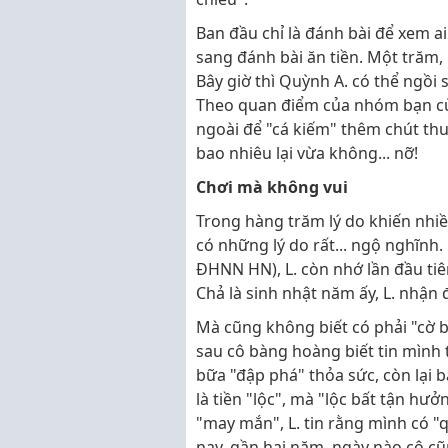
Ban đầu chỉ là đánh bài để xem a
sang đánh bài ăn tiền. Một trăm, h
Bây giờ thì Quỳnh A. có thể ngồi 
Theo quan điểm của nhóm bạn cùn
ngoài để "cá kiếm" thêm chút th
bao nhiêu lại vừa không... nỡ!
Chơi mà không vui
Trong hàng trăm lý do khiến nhiề
có những lý do rất... ngộ nghĩnh.
ĐHNN HN), L. còn nhớ lần đầu tiên
Chả là sinh nhật năm ấy, L. nhận
Mà cũng không biết có phải "cờ b
sau cô bàng hoàng biết tin mình 
bữa "đập phá" thỏa sức, còn lại ba
là tiền "lộc", mà "lộc bất tận hưởn
"may mắn", L. tin rằng mình có "q
nay, gần hai năm, ngày nào cô cũn