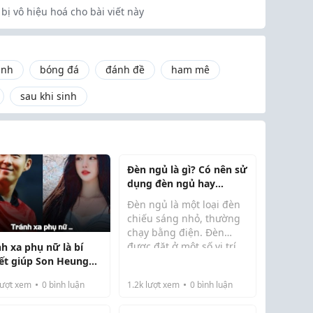
bị vô hiệu hoá cho bài viết này
inh
bóng đá
đánh đề
ham mê
sau khi sinh
Đèn ngủ là gì? Có nên sử
dụng đèn ngủ hay
không?
Đèn ngủ là một loại đèn
chiếu sáng nhỏ, thường
chạy bằng điện. Đèn
được đặt ở một số vị trí
nh xa phụ nữ là bí
thuận tiện cho sinh hoạt,
ết giúp Son Heung
đi lại vào ban đêm. Một
 thành công trong
ượt xem
0
bình luận
1.2k
lượt xem
0
bình luận
số người sử dụng đèn để
nghiệp cầu thủ
tạo cảm giác an toàn khi