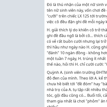
Đó là thú nhận của một nữ sinh v
tên nữ sinh viên này, vốn chơi đề
"cưỡi" trên chiếc LX 125 tới trườn
việc cô đều đặn ghi đề mỗi ngày 
H. giải thích lý do khiến cô trở
ghi đề đầu ngõ là bởi cô... thích 
có vẻ rất buồn cười nhưng lại trở
thì hầu như ngày nào H. cũng ghi
"đánh" 10 ngàn đồng - không hơn. 
một tuần 7 ngày, H. trúng ít nhất
thế nào, hỏi thì H. chỉ cười cười
Quỳnh A. (sinh viên trường ĐHTM 
đỏ đen của mình. Theo lời A. kể t
chưa hề biết tới "đề đóm” hay "b
nhà trọ của A. tụ tập rất nhiều t
tóc, gội đầu cũng có... Buổi tối, 
tham gia nhất là chơi "phỏm" ăn 
chiếu".