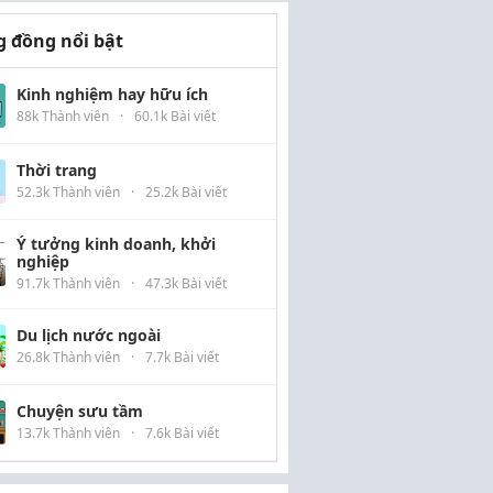
 đồng nổi bật
Kinh nghiệm hay hữu ích
88k Thành viên
·
60.1k Bài viết
Thời trang
52.3k Thành viên
·
25.2k Bài viết
Ý tưởng kinh doanh, khởi
nghiệp
91.7k Thành viên
·
47.3k Bài viết
Du lịch nước ngoài
26.8k Thành viên
·
7.7k Bài viết
Chuyện sưu tầm
13.7k Thành viên
·
7.6k Bài viết