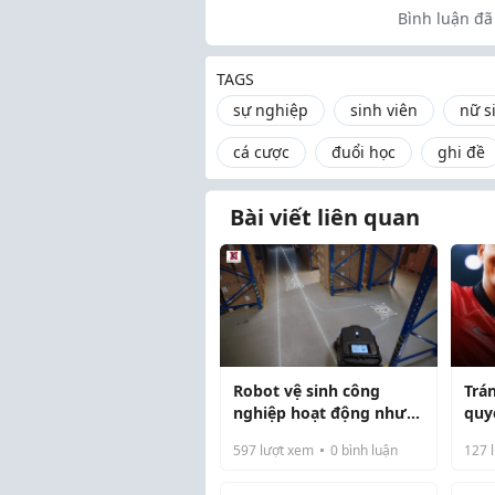
Bình luận đã 
TAGS
sự nghiệp
sinh viên
nữ s
cá cược
đuổi học
ghi đề
Bài viết liên quan
Robot vệ sinh công
Trá
nghiệp hoạt động như
quy
thế nào để tối ưu hóa
Min
597
lượt xem
0
bình luận
127
l
nhân sự?
sự 