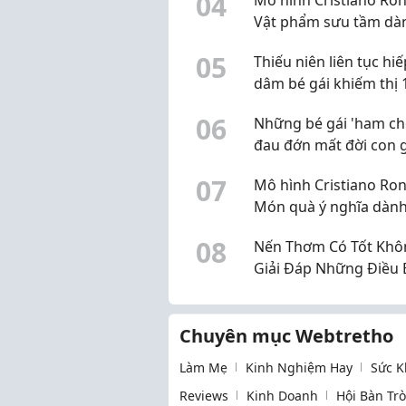
0
4
Vật phẩm sưu tầm dà
cho người hâm mộ C
0
5
Thiếu niên liên tục hiế
dâm bé gái khiếm thị 
tuổi
0
6
Những bé gái 'ham ch
đau đớn mất đời con g
0
7
Mô hình Cristiano Ron
Món quà ý nghĩa dàn
người hâm mộ CR7
0
8
Nến Thơm Có Tốt Khô
Giải Đáp Những Điều 
Cần Biết Trước Khi Sử
Chuyên mục Webtretho
Làm Mẹ
Kinh Nghiệm Hay
Sức K
Reviews
Kinh Doanh
Hội Bàn Tr