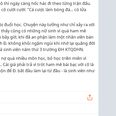
 thì ngày càng hốc hác đi theo từng trận đấu.
 cô cười cười: "Cá cược làm bóng đá... có lửa
bị đuổi học. Chuyện này tưởng như chỉ xảy ra với
 thấy cũng có những nữ sinh vì quá ham mê
n bây giờ, khi đã an phận làm một nhân viên bán
h Đ. không khỏi ngậm ngùi khi nhớ lại quãng đời
g là sinh viên năm thứ 3 trường ĐH KTQDHN.
Đ. nợ quá nhiều môn học, bỏ học triền miên vì
. Cái giá phải trả vì trót ham mê bài bạc với cô là
uộn để Đ. bắt đầu làm lại từ đầu - là sinh viên như