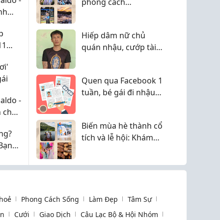
phong cách
nh
Jeollanamdo: Dạo
R7
bước Gangjin, giải
p
Hiếp dâm nữ chủ
nhiệt Jangheung
11
quán nhậu, cướp tài
sản vì thấy ở một mình
ơi'
ái
Quen qua Facebook 1
tuần, bé gái đi nhậu
aldo -
với bạn trai rồi bị xâm
h cho
hại
Biến mùa hè thành cổ
ng?
tích và lễ hội: Khám
Bạn
phá Gangjin cùng
 Dụng
Jangheung
hoẻ
Phong Cách Sống
Làm Đẹp
Tâm Sự
òn
Cưới
Giao Dịch
Câu Lạc Bộ & Hội Nhóm