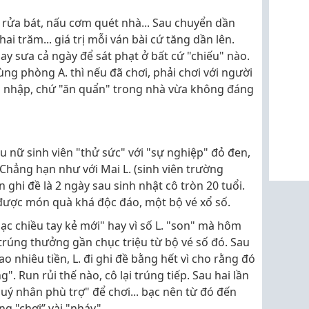
i rửa bát, nấu cơm quét nhà... Sau chuyển dần
ai trăm... giá trị mỗi ván bài cứ tăng dần lên.
say sưa cả ngày để sát phạt ở bất cứ "chiếu" nào.
g phòng A. thì nếu đã chơi, phải chơi với người
u nhập, chứ "ăn quẩn" trong nhà vừa không đáng
u nữ sinh viên "thử sức" với "sự nghiệp" đỏ đen,
 Chẳng hạn như với Mai L. (sinh viên trường
 ghi đề là 2 ngày sau sinh nhật cô tròn 20 tuổi.
 được món quà khá độc đáo, một bộ vé xổ số.
ạc chiều tay kẻ mới" hay vì số L. "son" mà hôm
trúng thưởng gần chục triệu từ bộ vé số đó. Sau
o nhiêu tiền, L. đi ghi đề bằng hết vì cho rằng đó
g". Run rủi thế nào, cô lại trúng tiếp. Sau hai lần
uý nhân phù trợ" để chơi... bạc nên từ đó đến
g "chơi” vài "nháy".