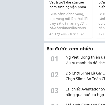
Vết trượt dài của cậu
Lừa
nam sinh nghiện phim
hiế
đen, hiếp dâm người
Giữa cánh đồng vắng,
Lê Đ
phụ nữ 3 con giữa cánh
dục vọng nổi lên, Đại đã
cảnh
đồng vắng
truy sát dã man người
dụ 
phụ nữ đang làm đồng
Gây án vì nghiện phim
riê
Ngà
rồi thực hiện hành vi đồi
đen
để 
475
lượt xem
0
bình luận
1.2k
sát
bại.
dâm 
Mặc dù nhiều năm đã
Đà .
thoạ
trôi qua, nhưng trong kí
Bài được xem nhiều
ức của ngườ...
0
1
Ng Việt lương thiện u
vì lưu manh đá đổ ch
cơm làm xấu mặt VN
0
2
Đồ Chơi Slime Là Gì? 
Chọn Slime An Toàn C
0
3
Lái chiếc Aventador SV
băng qua buổi tụ họp
độ!
Mô hình Cristiano Ron