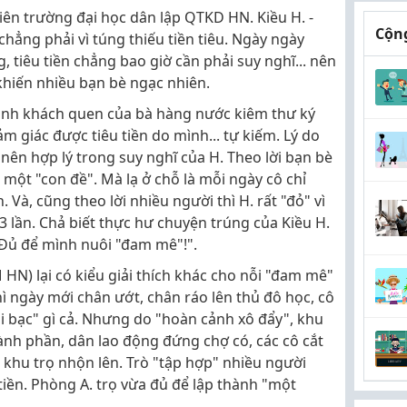
iên trường đại học dân lập QTKD HN. Kiều H. -
Cộng
 chẳng phải vì túng thiếu tiền tiêu. Ngày ngày
g, tiêu tiền chẳng bao giờ cần phải suy nghĩ... nên
khiến nhiều bạn bè ngạc nhiên.
 thành khách quen của bà hàng nước kiêm thư ký
cảm giác được tiêu tiền do mình... tự kiếm. Lý do
 nên hợp lý trong suy nghĩ của H. Theo lời bạn bè
 một "con đề". Mà lạ ở chỗ là mỗi ngày cô chỉ
Và, cũng theo lời nhiều người thì H. rất "đỏ" vì
 3 lần. Chả biết thực hư chuyện trúng của Kiều H.
: "Đủ để mình nuôi "đam mê"!".
HN) lại có kiểu giải thích khác cho nỗi "đam mê"
hì ngày mới chân ướt, chân ráo lên thủ đô học, cô
ài bạc" gì cả. Nhưng do "hoàn cảnh xô đẩy", khu
hành phần, dân lao động đứng chợ có, các cô cắt
cả khu trọ nhộn lên. Trò "tập hợp" nhiều người
tiền. Phòng A. trọ vừa đủ để lập thành "một