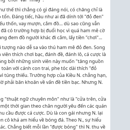
ư thế thì chẳng có gì đáng nói, có chăng chỉ là
o tổn. Đáng tiếc, hầu như ai đã dính tới "đỏ đen"
ếu thốn, vay mượn, cắm đồ... dù sao cũng vẫn
, đã có trường hợp bị đuổi học vì quá ham mê cờ
ng đem đồ người khác đi cắm, lấy tiền "chơi"...
i tượng nào dễ sa vào thú ham mê đỏ đen. Song
 viên thích chơi bạc, đánh đề, đánh lô, cá cược là
rằng bởi những sinh viên này muốn "tăng nguồn
toàn với cánh con trai, phe tóc dài thích "đỏ
 vì túng thiếu. Trường hợp của Kiều N. chẳng hạn,
giờ phải băn khoăn về vấn đề tiền bạc. Nhưng N.
ng "thuật ngữ chuyên môn" như là "cửa trên, cửa
au một thời gian theo chân người yêu đến các quán
hu cầu được cá cược. Dù là con gái nhưng N. lại
nên cô khá am hiểu về bóng đá. Theo N., sự hiểu
xác. Chẳng biết mỗi lần "được bóng" thì N. thu về