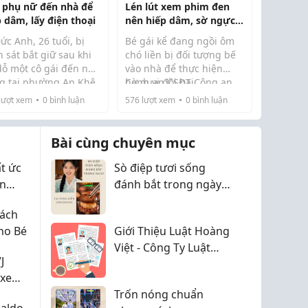
ngủ, đặc ...
 phụ nữ đến nhà để
Lén lút xem phim đen
p dâm, lấy điện thoại
nên hiếp dâm, sờ ngực
phụ nữ
ức Anh, 26 tuổi, bị
Bé gái kể đang ngồi ôm
 sát bắt giữ sau khi
chó liền bị đối tượng bế
dỗ một cô gái đến nhà
vào nhà để thực hiện
ng tại phường An Khê
hành vi đồi bại.
Cơ quan CSĐT Công an
y 18/4, Phòng Cảnh
thực hiện hành vi hiếp
tỉnh Phú Thọ đang tạm
lượt xem
0
bình luận
576
lượt xem
0
bình luận
 hình sự Công an TP
và ép để lại điện
giam đối tượng Trần Văn
..
i.
Mến (19 tuổi, biệt danh
Nam Phong, trú tại khi
Bài cùng chuyên mục
1...
ất ức
Sò điệp tươi sống
én
đánh bắt trong ngày
tại vùng biển
Cách
Jangheung
ho Bé
Giới Thiệu Luật Hoàng
Việt - Công Ty Luật
J
TNHH PILOT
 xe
Trốn nóng chuẩn
aldo -