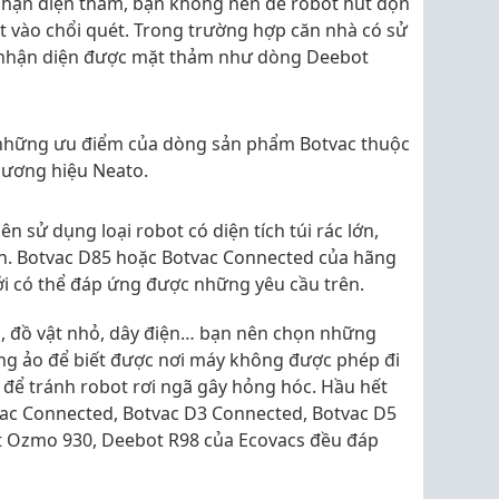
nhận diện thảm, bạn không nên để robot hút dọn
ẹt vào chổi quét. Trong trường hợp căn nhà có sử
 nhận diện được mặt thảm như dòng Deebot
g những ưu điểm của dòng sản phẩm Botvac thuộc
hương hiệu Neato.
ên sử dụng loại robot có diện tích túi rác lớn,
ớn. Botvac D85 hoặc Botvac Connected của hãng
ởi có thể đáp ứng được những yêu cầu trên.
g, đồ vật nhỏ, dây điện… bạn nên chọn những
ờng ảo để biết được nơi máy không được phép đi
 để tránh robot rơi ngã gây hỏng hóc. Hầu hết
ac Connected, Botvac D3 Connected, Botvac D5
 Ozmo 930, Deebot R98 của Ecovacs đều đáp