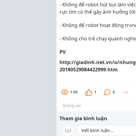
- Không để robot hút bụi làm việc 
cực tím có thể gây ảnh hưởng tới
- Không để robot hoạt động tro
- Không cho trẻ chạy quanh nghị
PV
http://giadinh.net.vn/o/nhung
20180529084422999.htm
1.9K
1
0
Quảng cáo
Tham gia bình luận