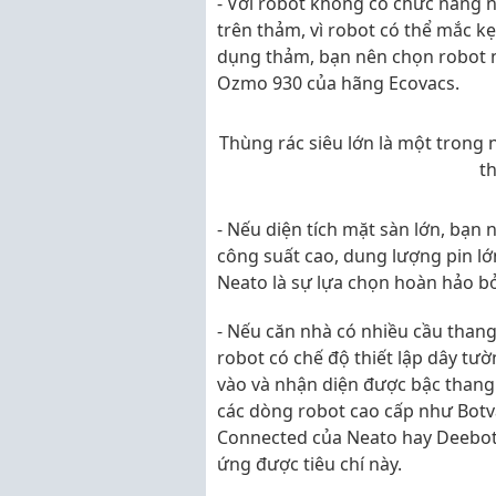
- Với robot không có chức năng 
trên thảm, vì robot có thể mắc k
dụng thảm, bạn nên chọn robot
Ozmo 930 của hãng Ecovacs.
Thùng rác siêu lớn là một tron
t
- Nếu diện tích mặt sàn lớn, bạn n
công suất cao, dung lượng pin l
Neato là sự lựa chọn hoàn hảo b
- Nếu căn nhà có nhiều cầu than
robot có chế độ thiết lập dây tư
vào và nhận diện được bậc thang
các dòng robot cao cấp như Botv
Connected của Neato hay Deebot
ứng được tiêu chí này.