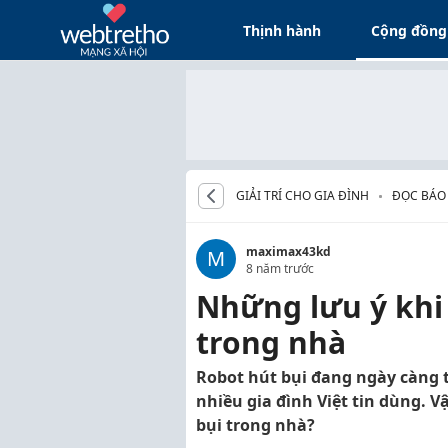
Thịnh hành
Cộng đồng
GIẢI TRÍ CHO GIA ĐÌNH
ĐỌC BÁO
maximax43kd
M
8 năm trước
Những lưu ý khi
trong nhà
Robot hút bụi đang ngày càng t
nhiều gia đình Việt tin dùng. V
bụi trong nhà?