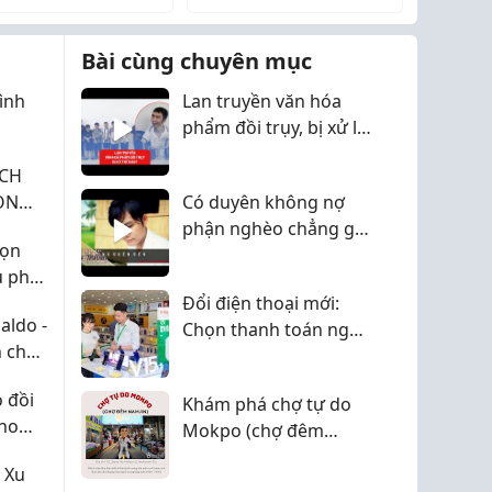
Bài cùng chuyên mục
ình
Lan truyền văn hóa
phẩm đồi trụy, bị xử lý
thế nào?
ỊCH
ỌN
Có duyên không nợ
?
phận nghèo chẳng giữ
họn
được em
u phù
Đổi điện thoại mới:
aldo -
Chọn thanh toán ngay
h cho
hay vay trả góp?
ò đồi
Khám phá chợ tự do
cho
Mokpo (chợ đêm
Namjin)
 Xu