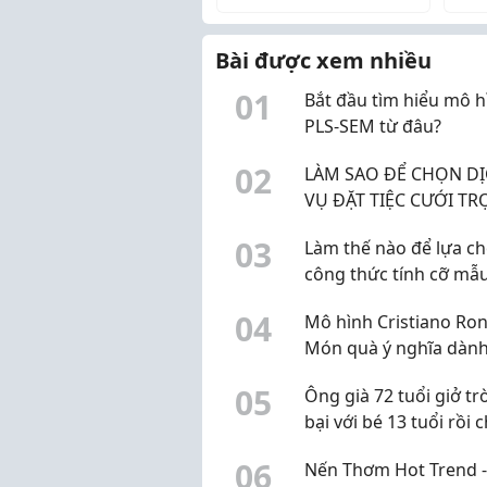
Bài được xem nhiều
0
1
Bắt đầu tìm hiểu mô h
PLS-SEM từ đâu?
0
2
LÀM SAO ĐỂ CHỌN D
VỤ ĐẶT TIỆC CƯỚI TR
GÓI UY TÍN Ở BẾN TRE
0
3
Làm thế nào để lựa c
công thức tính cỡ mẫ
hợp?
0
4
Mô hình Cristiano Ron
Món quà ý nghĩa dàn
người hâm mộ CR7
0
5
Ông già 72 tuổi giở tr
bại với bé 13 tuổi rồi 
40.000 đồng
0
6
Nến Thơm Hot Trend -