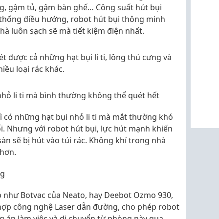
g, gậm tủ, gậm bàn ghế… Công suất hút bụi
 thống điều hướng, robot hút bụi thông minh
à luôn sạch sẽ mà tiết kiệm điện nhất.
t được cả những hạt bụi li ti, lông thú cưng và
hiều loại rác khác.
nhỏ li ti mà bình thường không thể quét hết
vì có những hạt bụi nhỏ li ti mà mắt thường khó
ổi. Nhưng với robot hút bụi, lực hút mạnh khiến
sàn sẽ bị hút vào túi rác. Không khí trong nhà
 hơn.
ng
p như Botvac của Neato, hay Deebot Ozmo 930,
 hợp công nghệ Laser dẫn đường, cho phép robot
g án làm việc và di chuyển từ phòng này qua