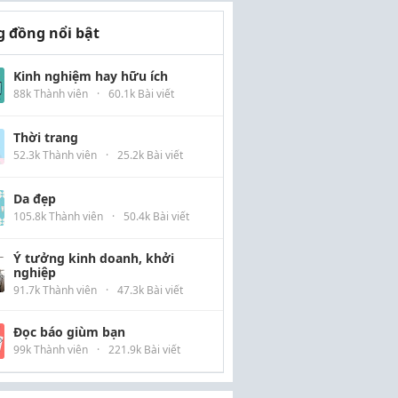
 đồng nổi bật
Kinh nghiệm hay hữu ích
88k Thành viên
·
60.1k Bài viết
Thời trang
52.3k Thành viên
·
25.2k Bài viết
Da đẹp
105.8k Thành viên
·
50.4k Bài viết
Ý tưởng kinh doanh, khởi
nghiệp
91.7k Thành viên
·
47.3k Bài viết
Đọc báo giùm bạn
99k Thành viên
·
221.9k Bài viết