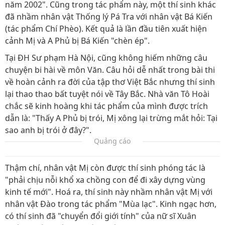
năm 2002". Cũng trong tác phẩm này, một thí sinh khác
đã nhầm nhân vật Thống lý Pá Tra với nhân vật Bá Kiến
(tác phẩm Chí Phèo). Kết quả là lần đầu tiên xuất hiện
cảnh Mị và A Phủ bị Bá Kiến "chèn ép".
Tại ĐH Sư phạm Hà Nội, cũng không hiếm những câu
chuyện bi hài về môn Văn. Câu hỏi dễ nhất trong bài thi
về hoàn cảnh ra đời của tập thơ Việt Bắc nhưng thí sinh
lại thao thao bất tuyệt nói về Tây Bắc. Nhà văn Tô Hoài
chắc sẽ kinh hoàng khi tác phẩm của mình được trích
dẫn là: "Thấy A Phủ bị trói, Mị xông lại trừng mắt hỏi: Tại
sao anh bị trói ở đây?".
Quảng cáo
Thậm chí, nhân vật Mị còn được thí sinh phóng tác là
"phải chịu nỗi khổ xa chồng con để đi xây dựng vùng
kinh tế mới". Hoá ra, thí sinh này nhầm nhân vật Mị với
nhân vật Đào trong tác phẩm "Mùa lạc". Kinh ngạc hơn,
có thí sinh đã "chuyển đổi giới tính" của nữ sĩ Xuân