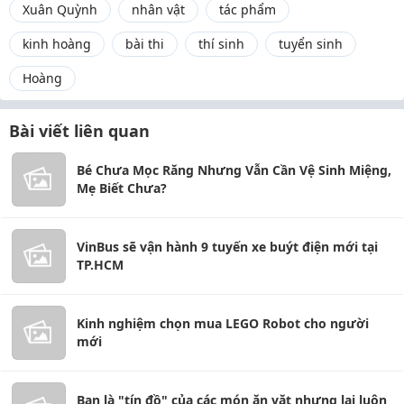
Xuân Quỳnh
nhân vật
tác phẩm
kinh hoàng
bài thi
thí sinh
tuyển sinh
Hoàng
Bài viết liên quan
Bé Chưa Mọc Răng Nhưng Vẫn Cần Vệ Sinh Miệng,
Mẹ Biết Chưa?
VinBus sẽ vận hành 9 tuyến xe buýt điện mới tại
TP.HCM
Kinh nghiệm chọn mua LEGO Robot cho người
mới
Bạn là "tín đồ" của các món ăn vặt nhưng lại luôn