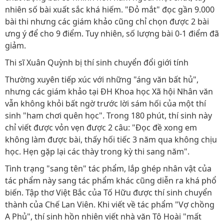
nhiên số bài xuất sắc khá hiếm. "Đỏ mắt" đọc gần 9.000
bài thi nhưng các giám khảo cũng chỉ chọn được 2 bài
ưng ý để cho 9 điểm. Tuy nhiên, số lượng bài 0-1 điểm đã
giảm.
Thi sĩ Xuân Quỳnh bị thí sinh chuyển đổi giới tính
Thường xuyên tiếp xúc với những "áng văn bất hủ",
nhưng các giám khảo tại ĐH Khoa học Xã hội Nhân văn
vẫn không khỏi bất ngờ trước lời sám hối của một thí
sinh "ham chơi quên học". Trong 180 phút, thí sinh này
chỉ viết được vỏn vẹn được 2 câu: "Đọc đề xong em
không làm được bài, thấy hối tiếc 3 năm qua không chịu
học. Hẹn gặp lại các thày trong kỳ thi sang năm".
Tình trạng "sang tên" tác phẩm, lắp ghép nhân vật của
tác phẩm này sang tác phẩm khác cũng diễn ra khá phổ
biến. Tập thơ Việt Bắc của Tố Hữu được thí sinh chuyển
thành của Chế Lan Viên. Khi viết về tác phẩm "Vợ chồng
A Phủ", thí sinh hồn nhiên viết nhà văn Tô Hoài "mất