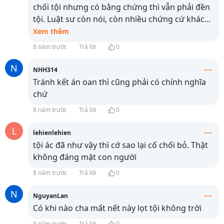
chối tội nhưng có bằng chứng thì vẫn phải đền
tội. Luật sư còn nói, còn nhiều chứng cứ khác
...
Xem thêm
8 năm trước
Trả lời
0
N
NHH314
Tránh kết án oan thì cũng phải có chính nghĩa
chứ
8 năm trước
Trả lời
0
L
lehienlehien
tội ác đã như vậy thì cớ sao lại cố chối bỏ. Thật
không đáng mặt con người
8 năm trước
Trả lời
0
N
NguyanLan
Có khi nào cha mất nết này lọt tội không trời
8 năm trước
Trả lời
0