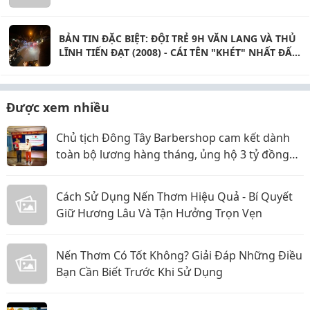
BẢN TIN ĐẶC BIỆT: ĐỘI TRẺ 9H VĂN LANG VÀ THỦ
LĨNH TIẾN ĐẠT (2008) - CÁI TÊN "KHÉT" NHẤT ĐẤT
PHÚ THỌ
Được xem nhiều
Chủ tịch Đông Tây Barbershop cam kết dành
toàn bộ lương hàng tháng, ủng hộ 3 tỷ đồng
cho Hội Chữ thập đỏ TP.HCM
Cách Sử Dụng Nến Thơm Hiệu Quả - Bí Quyết
Giữ Hương Lâu Và Tận Hưởng Trọn Vẹn
Nến Thơm Có Tốt Không? Giải Đáp Những Điều
Bạn Cần Biết Trước Khi Sử Dụng