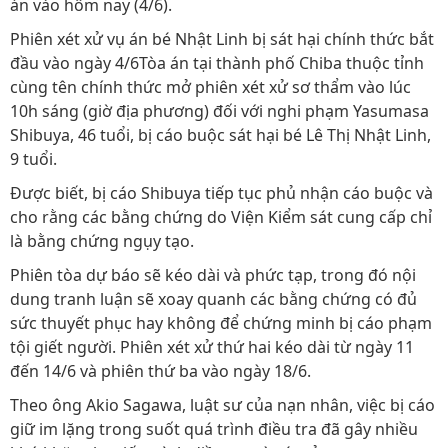
án vào hôm nay (4/6).
Phiên xét xử vụ án bé Nhật Linh bị sát hại chính thức bắt
đầu vào ngày 4/6Tòa án tại thành phố Chiba thuộc tỉnh
cùng tên chính thức mở phiên xét xử sơ thẩm vào lúc
10h sáng (giờ địa phương) đối với nghi phạm Yasumasa
Shibuya, 46 tuổi, bị cáo buộc sát hại bé Lê Thị Nhật Linh,
9 tuổi.
Được biết, bị cáo Shibuya tiếp tục phủ nhận cáo buộc và
cho rằng các bằng chứng do Viện Kiểm sát cung cấp chỉ
là bằng chứng ngụy tạo.
Phiên tòa dự báo sẽ kéo dài và phức tạp, trong đó nội
dung tranh luận sẽ xoay quanh các bằng chứng có đủ
sức thuyết phục hay không để chứng minh bị cáo phạm
tội giết người. Phiên xét xử thứ hai kéo dài từ ngày 11
đến 14/6 và phiên thứ ba vào ngày 18/6.
Theo ông Akio Sagawa, luật sư của nạn nhân, việc bị cáo
giữ im lặng trong suốt quá trình điều tra đã gây nhiều