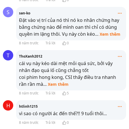
S
san-ko
Đặt vào vị trí của nó thì nó ko nhân chứng hay
bằng chứng nào để mình oan thì chỉ có dùng
quyền im lặng thôi. Vụ này còn kéo
...
Xem thêm
8 năm trước
Trả lời
0
T
ThoXanh2012
cái vụ này kéo dài mệt mỏi quá sức, bởi vậy
nhân đạo quá lố cũng chẳng tốt
coi phim hong kong, CSI thấy điều tra nhanh
rần rần mà
...
Xem thêm
8 năm trước
Trả lời
5
H
htlinh1215
vì sao có người ác đến thế?!! 9 tuổi thôi...
8 năm trước
Trả lời
0