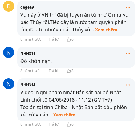
D
degea9
Vụ này ở VN thì đã bị tuyên án tù nhờ C như vụ
bác Thủy rồi.Tiếc đây là nước tam quyền phân
lập,đấu tố như vụ bác Thủy vô
...
Xem thêm
8 năm trước
Trả lời
0
N
NHH314
Đồ khốn nạn!
8 năm trước
Trả lời
3
N
NHH314
Video: Nghi phạm Nhật Bản sát hại bé Nhật
Linh chối tội04/06/2018 - 11:12 (GMT+7)
Tòa án tại tỉnh Chiba - Nhật Bản bắt đầu phiên
xét xử vụ án
...
Xem thêm
8 năm trước
Trả lời
0