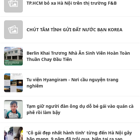
TP.HCM bỏ xa Hà Nội trên thị trường F&B
CHÚT TÂM TÌNH GỬI ĐẤT NƯỚC BẠN KOREA
Berlin Khai Trương Nhà Ăn Sinh Viên Hoàn Toàn
Thuần Chay Đầu Tiên
Tu viện Hyangiram - Nơi cầu nguyện trang
nghiêm
Tạm giữ người đàn ông dụ dỗ bé gái vào quán cà
phê rồi làm bậy
'Cô gái đẹp nhất hành tinh' từng đến Hà Nội gây
bão mạng, 9 năm đã trôi qua, hiện tại ra sao