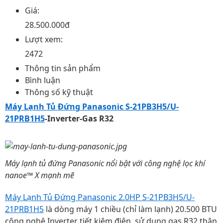
Giá:
28.500.000đ
Lượt xem:
2472
Thông tin sản phẩm
Bình luận
Thông số kỹ thuật
Máy Lạnh Tủ Đứng Panasonic S-21PB3H5/U-
21PRB1H5
-Inverter-Gas R32
Máy lạnh tủ đứng Panasonic nổi bật với công nghệ lọc khí
nanoe™ X mạnh mẽ
Máy Lạnh Tủ Đứng Panasonic 2.0HP
S-21PB3H5/U-
21PRB1H5
là dòng máy 1 chiều (chỉ làm lạnh) 20.500 BTU
công nghệ Inverter tiết kiệm điện, sử dụng gas R32 thân