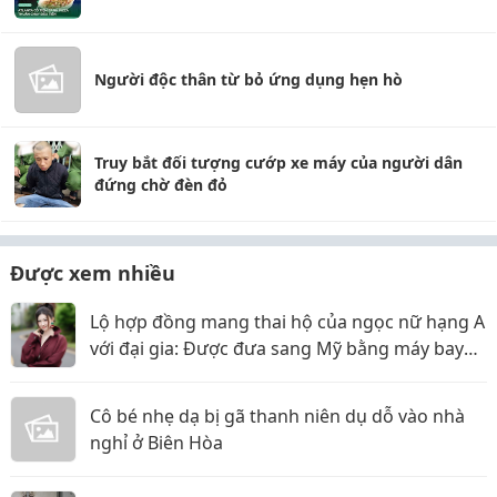
Người độc thân từ bỏ ứng dụng hẹn hò
Truy bắt đối tượng cướp xe máy của người dân
đứng chờ đèn đỏ
Được xem nhiều
Lộ hợp đồng mang thai hộ của ngọc nữ hạng A
với đại gia: Được đưa sang Mỹ bằng máy bay
riêng, nhưng lật kèo ôm trăm tỷ bỏ trốn?
Cô bé nhẹ dạ bị gã thanh niên dụ dỗ vào nhà
nghỉ ở Biên Hòa