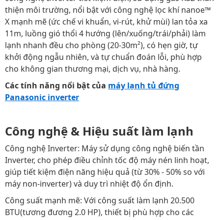
thiện môi trường, nổi bật với công nghệ lọc khí nanoe™
X mạnh mẽ (ức chế vi khuẩn, vi-rút, khử mùi) lan tỏa xa
11m, luồng gió thổi 4 hướng (lên/xuống/trái/phải) làm
lạnh nhanh đều cho phòng (20-30m²), có hẹn giờ, tự
khởi động ngẫu nhiên, và tự chuẩn đoán lỗi, phù hợp
cho không gian thương mại, dịch vụ, nhà hàng.
Các tính năng nổi bật của
máy lạnh tủ đứng
Panasonic inverter
Công nghệ & Hiệu suất làm lạnh
Công nghệ Inverter: Máy sử dụng công nghệ biến tần
Inverter, cho phép điều chỉnh tốc độ máy nén linh hoạt,
giúp tiết kiệm điện năng hiệu quả (từ 30% - 50% so với
máy non-inverter) và duy trì nhiệt độ ổn định.
Công suất mạnh mẽ: Với công suất làm lạnh 20.500
BTU(tương đương 2.0 HP), thiết bị phù hợp cho các