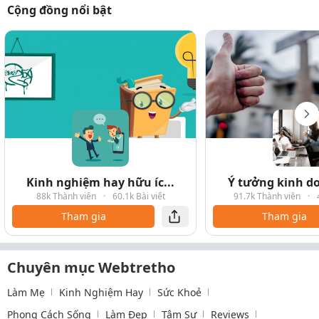
Cộng đồng nổi bật
Kinh nghiệm hay hữu íc...
Ý tưởng kinh do
88k Thành viên
·
60.1k Bài viết
91.7k Thành viên
·
Tham gia
Tham gia
Chuyên mục Webtretho
Làm Mẹ
Kinh Nghiệm Hay
Sức Khoẻ
Phong Cách Sống
Làm Đẹp
Tâm Sự
Reviews