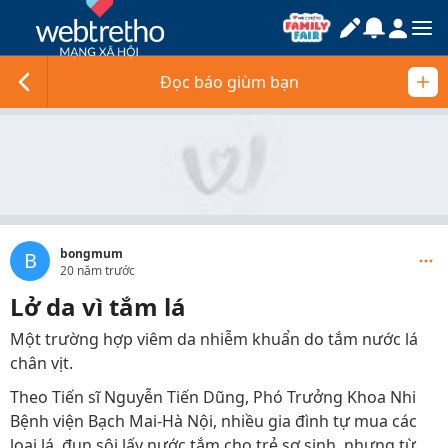
Đọc báo giùm bạn
bongmum
B
20 năm trước
Lở da vì tắm lá
Một trường hợp viêm da nhiễm khuẩn do tắm nước lá
chân vịt.
Theo Tiến sĩ Nguyễn Tiến Dũng, Phó Trưởng Khoa Nhi
Bệnh viện Bạch Mai-Hà Nội, nhiều gia đình tự mua các
loại lá, đun sôi lấy nước tắm cho trẻ sơ sinh, nhưng từ