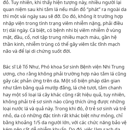
đỏ. Tuy nhiên, khi thấy hiện tượng này, nhiều người lại
quan niệm sau khi tắm lá nếu mẩn đỏ “phát” ra ngoài da
thì một vài ngày sau sẽ đỡ. Do đó, không ít trường hợp
nhập viện trong tình trạng viêm nhiễm nặng, phải điều
trị dài ngày. Cá biệt, có bệnh nhi bị viêm nhiễm ở vùng
mặt, đầu, cổ, nơi tập trung nhiều mạch máu, gần hệ
thần kinh, nhiễm trùng có thể gây viêm tắc tĩnh mạch
não và để lại di chứng suốt đời.
Bác sĩ Lê Tố Như, Phó khoa Sơ sinh Bệnh viện Nhi Trung
ương, cho rằng không phải trường hợp nào tắm lá cũng
gây các phản ứng trên da. Một số biện pháp dân gian
như tắm bằng quả mướp đắng, lá chè tươi, tắm chanh
hay một số loại lá cây khác cũng rất hiệu quả, tuy nhiên,
không phải trẻ sơ sinh nào cũng thích ứng được những
loại nước lá và quả này. Trong khi đó, ở trẻ sơ sinh và trẻ
nhỏ, da có những đặc tính rất khác biệt như mỏng, chỉ
bằng khoảng 1/5 da người lớn, với các chức năng bảo vệ
kém nên rất dễ nhiễm khuẩn. Do đó, việc làm sạch da