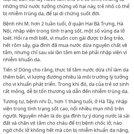
những thứ nước tưởng chừng vô hại này, trẻ nhỏ có thể
bị nhiễm trùng da, để lại di chứng suốt đời.
Bệnh nhi M. hơn 2 tuần tuổi, ở quận Hai Bà Trưng, Hà
Nội, nhập viện trong tình trạng sốt, một số vùng da lở
loét. Hỏi ra mới biết, vì muốn con gái được trắng trẻo,
hết rôm sảy, gia đình đã mua nước dừa nguyên chất về
tắm, nhưng chỉ sau vài lần tắm em bé phải nhập viện vì
nhiễm khuẩn da.
Tiến sĩ Dũng cho rằng, thực tế tắm nước dừa chỉ làm da
thêm bẩn, vì lượng đường nhiều là môi trường lý tưởng
cho vi khuẩn phát triển. Trong khi đó, da của trẻ sơ sinh
rất mỏng, dễ bị tổn thương và dẫn đến nhiễm trùng da.
Tương tự, bệnh nhi D., hơn 1 tháng tuổi, ở Hà Tây, nhập
viện trong tình trạng sốt cao, nổi nhiều mụn nhỏ trên
người. Nguyên nhân là do gia đình tự ý dùng nước lá sài
đất và chân vịt tắm cho cháu để trị bệnh chốc lở, nào
ngờ chốc lở không hết mà còn bị nhiễm khuẩn da nặng,