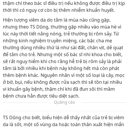
thậm chí theo bác sĩ điều trị nếu không được điều trị kịp
thời thì có nguy cơ còn bị thêm nhiễm khuẩn huyết.
Hiện tượng viêm da do tắm lá mùa nào cũng gặp,
nhưng theo TS Dũng, thường gặp nhiều vào mùa hè vì
lúc này thời tiết nắng nóng, trẻ thường bị rôm sảy. Từ
những kinh nghiệm truyền miệng, các bậc cha mẹ
thường dùng nhiều thứ lá như sài đất, chân vịt, dẻ quạt
để tắm cho trẻ. Nhưng một số bác sĩ nhi khoa cho biết,
sẽ rất nguy hiểm khi cho rằng hễ trẻ bị rôm sảy là phải
tắm lá bởi nhiều khi bệnh này không hết mà còn phát
thêm bệnh khác. Nguyên nhân vì một số loại lá cây, mọc
ở bờ, bụi, nếu không được rửa sạch thì sẽ tồn tại nhiều
vi khuẩn gây bệnh, thậm chí khi đã đun sôi thì mầm
bệnh chưa hẳn được tiêu diệt sạch.
Quảng cáo
TS Dũng cho biết, biểu hiện dễ thấy nhất của trẻ bị viêm
da là sốt, một số vùng da hoặc toàn thân xuất hiện mẩn