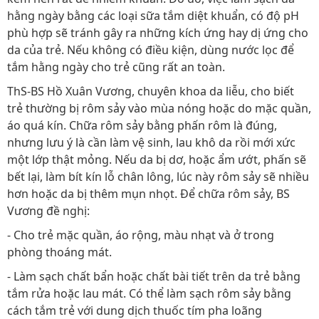
hằng ngày bằng các loại sữa tắm diệt khuẩn, có độ pH
phù hợp sẽ tránh gây ra những kích ứng hay dị ứng cho
da của trẻ. Nếu không có điều kiện, dùng nước lọc để
tắm hằng ngày cho trẻ cũng rất an toàn.
ThS-BS Hồ Xuân Vương, chuyên khoa da liễu, cho biết
trẻ thường bị rôm sảy vào mùa nóng hoặc do mặc quần,
áo quá kín. Chữa rôm sảy bằng phấn rôm là đúng,
nhưng lưu ý là cần làm vệ sinh, lau khô da rồi mới xức
một lớp thật mỏng. Nếu da bị dơ, hoặc ẩm ướt, phấn sẽ
bết lại, làm bít kín lỗ chân lông, lúc này rôm sảy sẽ nhiều
hơn hoặc da bị thêm mụn nhọt. Để chữa rôm sảy, BS
Vương đề nghị:
- Cho trẻ mặc quần, áo rộng, màu nhạt và ở trong
phòng thoáng mát.
- Làm sạch chất bẩn hoặc chất bài tiết trên da trẻ bằng
tắm rửa hoặc lau mát. Có thể làm sạch rôm sảy bằng
cách tắm trẻ với dung dịch thuốc tím pha loãng