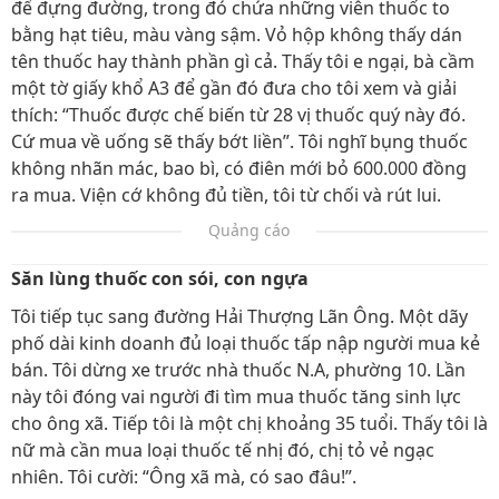
để đựng đường, trong đó chứa những viên thuốc to
bằng hạt tiêu, màu vàng sậm. Vỏ hộp không thấy dán
tên thuốc hay thành phần gì cả. Thấy tôi e ngại, bà cầm
một tờ giấy khổ A3 để gần đó đưa cho tôi xem và giải
thích: “Thuốc được chế biến từ 28 vị thuốc quý này đó.
Cứ mua về uống sẽ thấy bớt liền”. Tôi nghĩ bụng thuốc
không nhãn mác, bao bì, có điên mới bỏ 600.000 đồng
ra mua. Viện cớ không đủ tiền, tôi từ chối và rút lui.
Quảng cáo
Săn lùng thuốc con sói, con ngựa
Tôi tiếp tục sang đường Hải Thượng Lãn Ông. Một dãy
phố dài kinh doanh đủ loại thuốc tấp nập người mua kẻ
bán. Tôi dừng xe trước nhà thuốc N.A, phường 10. Lần
này tôi đóng vai người đi tìm mua thuốc tăng sinh lực
cho ông xã. Tiếp tôi là một chị khoảng 35 tuổi. Thấy tôi là
nữ mà cần mua loại thuốc tế nhị đó, chị tỏ vẻ ngạc
nhiên. Tôi cười: “Ông xã mà, có sao đâu!”.