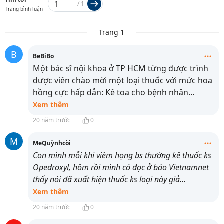
/
1
Trang bình luận
Trang 1
B
BeBiBo
Một bác sĩ nội khoa ở TP HCM từng được trình
dược viên chào mời một loại thuốc với mức hoa
hồng cực hấp dẫn: Kê toa cho bệnh nhân
...
Xem thêm
20 năm trước
0
M
MeQuỳnhcòi
Con mình mỗi khi viêm họng bs thường kê thuốc ks
Opedroxyl, hôm rồi mình có đọc ở báo Vietnamnet
thấy nói đã xuất hiện thuốc ks loại này giả
...
Xem thêm
20 năm trước
0