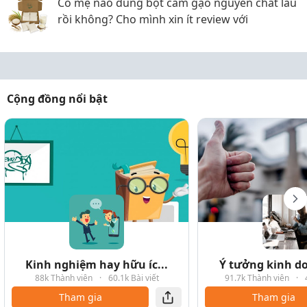
Có mẹ nào dùng bột cám gạo nguyên chất lâu
rồi không? Cho mình xin ít review với
Cộng đồng nổi bật
Kinh nghiệm hay hữu íc...
Ý tưởng kinh do
88k Thành viên
·
60.1k Bài viết
91.7k Thành viên
·
Tham gia
Tham gia