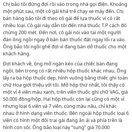
Chị bảo tôi đứng đợi rồi vào trong nhà gọi điện. Khoảng
một phút sau, một cô gái khá trẻ chạy xe máy đến. Chị
bán hàng bảo tôi đi theo cô gái để lựa thuốc vì có rất
nhiều loại. Cô gái này dẫn tôi đến nhà thuốc T.P cách đó
chừng 200 mét. Đến nơi, cô gái nói vào tai một người
đàn ông ngồi ngay ở bàn bán thuốc đặt ngay lối ra vào.
Ông bảo tôi ngồi ghế đợi vì đang bán dở thuốc cho một
khách hàng.
Đợi khách về, ông mở ngăn kéo của chiếc bàn đang
ngồi, bên trong có rất nhiều hộp thuốc khác nhau. Ông
lấy ra ba hộp thuốc dẹp, hình vuông bằng thiếc ghi toàn
chữ Hoa giới thiệu với tôi. Mở hộp thứ nhất, tôi thấy có
một vỉ 4 viên màu xanh, trên viên thuốc ghi chữ VAG, giá
50.000 đồng/hộp. Hai hộp thuốc còn lại cũng có một vỉ
nhưng loại 6 viên và 7 viên, cùng màu nâu, chỉ khác
nhau ở hình dạng viên thuốc. Bên ngoài hộp thuốc loại 6
viên có hình một đôi trai gái đang ân ái và phía trên là
hình con sói. Ông bảo loại này “sung” giá 70.000