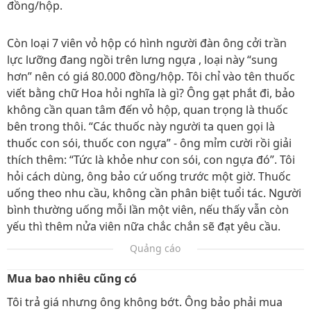
đồng/hộp.
Còn loại 7 viên vỏ hộp có hình người đàn ông cởi trần
lực lưỡng đang ngồi trên lưng ngựa , loại này “sung
hơn” nên có giá 80.000 đồng/hộp. Tôi chỉ vào tên thuốc
viết bằng chữ Hoa hỏi nghĩa là gì? Ông gạt phắt đi, bảo
không cần quan tâm đến vỏ hộp, quan trọng là thuốc
bên trong thôi. “Các thuốc này người ta quen gọi là
thuốc con sói, thuốc con ngựa” - ông mỉm cười rồi giải
thích thêm: “Tức là khỏe như con sói, con ngựa đó”. Tôi
hỏi cách dùng, ông bảo cứ uống trước một giờ. Thuốc
uống theo nhu cầu, không cần phân biệt tuổi tác. Người
bình thường uống mỗi lần một viên, nếu thấy vẫn còn
yếu thì thêm nửa viên nữa chắc chắn sẽ đạt yêu cầu.
Quảng cáo
Mua bao nhiêu cũng có
Tôi trả giá nhưng ông không bớt. Ông bảo phải mua