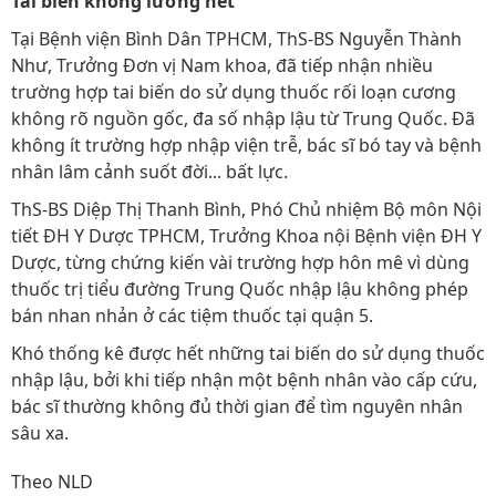
Tai biến không lường hết
Tại Bệnh viện Bình Dân TPHCM, ThS-BS Nguyễn Thành
Như, Trưởng Đơn vị Nam khoa, đã tiếp nhận nhiều
trường hợp tai biến do sử dụng thuốc rối loạn cương
không rõ nguồn gốc, đa số nhập lậu từ Trung Quốc. Đã
không ít trường hợp nhập viện trễ, bác sĩ bó tay và bệnh
nhân lâm cảnh suốt đời... bất lực.
ThS-BS Diệp Thị Thanh Bình, Phó Chủ nhiệm Bộ môn Nội
tiết ĐH Y Dược TPHCM, Trưởng Khoa nội Bệnh viện ĐH Y
Dược, từng chứng kiến vài trường hợp hôn mê vì dùng
thuốc trị tiểu đường Trung Quốc nhập lậu không phép
bán nhan nhản ở các tiệm thuốc tại quận 5.
Khó thống kê được hết những tai biến do sử dụng thuốc
nhập lậu, bởi khi tiếp nhận một bệnh nhân vào cấp cứu,
bác sĩ thường không đủ thời gian để tìm nguyên nhân
sâu xa.
Theo NLD