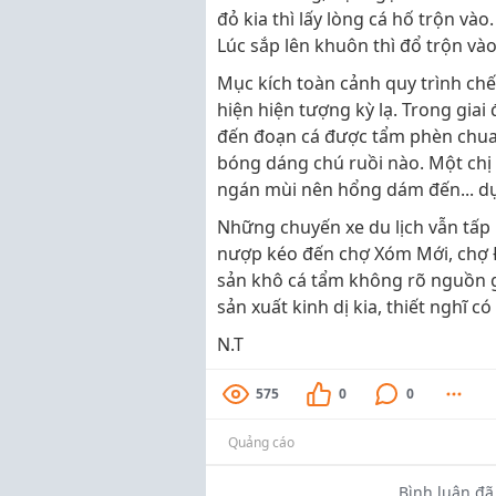
đỏ kia thì lấy lòng cá hố trộn vào
Lúc sắp lên khuôn thì đổ trộn vào..
Mục kích toàn cảnh quy trình chế 
hiện hiện tượng kỳ lạ. Trong giai
đến đoạn cá được tẩm phèn chua, 
bóng dáng chú ruồi nào. Một chị t
ngán mùi nên hổng dám đến... dự 
Những chuyến xe du lịch vẫn tấp
nượp kéo đến chợ Xóm Mới, chợ 
sản khô cá tẩm không rõ nguồn gố
sản xuất kinh dị kia, thiết nghĩ 
N.T
575
0
0
Quảng cáo
Bình luận đã 