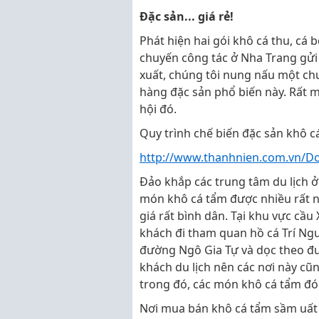
Đặc sản... giá rẻ!
Phát hiện hai gói khô cá thu, c
chuyến công tác ở Nha Trang gửi
xuất, chúng tôi nung nấu một ch
hàng đặc sản phổ biến này. Rất m
hội đó.
Quy trình chế biến đặc sản khô cá
http://www.thanhnien.com.vn/Do
Đảo khắp các trung tâm du lịch ở
món khô cá tẩm được nhiều rất 
giá rất bình dân. Tại khu vực cầ
khách đi tham quan hồ cá Trí Ng
đường Ngô Gia Tự và dọc theo đư
khách du lịch nên các nơi này cũ
trong đó, các món khô cá tẩm đón
Nơi mua bán khô cá tẩm sầm uất 