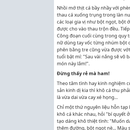
Nhồi mớ thịt cá bầy nhầy với ph
thau cá xuống trụng trong làn nướ
các loại gia vị như bột ngọt, bột
được cho vào thau trộn đều. Tiếp
Công đoạn cuối cùng trong quy t
nữ dùng tay vốc từng nhúm bột c
phên bằng tre cũng vừa được vớt
tuổi bật mí: "Sau vài nắng sẽ vô
món này lắm!".
Đừng thấy rẻ mà ham!
Theo tâm tình hay kinh nghiệm c
sản kinh dị kia thì khô cá thu phả
là vừa dai vừa cay xé họng...
Chỉ một thứ nguyên liệu hỗn tạp 
khô cá khác nhau, hỏi "bí quyết
tạo dáng khô thiệt tình: "Muốn da
thêm đường, bột ngọt nè... Màu s