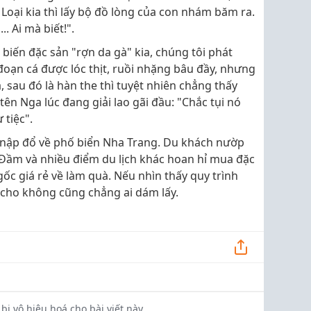
. Loại kia thì lấy bộ đồ lòng của con nhám băm ra.
. Ai mà biết!".
biến đặc sản "rợn da gà" kia, chúng tôi phát
 đoạn cá được lóc thịt, ruồi nhặng bâu đầy, nhưng
sau đó là hàn the thì tuyệt nhiên chẳng thấy
ên Nga lúc đang giải lao gãi đầu: "Chắc tụi nó
tiệc".
 nập đổ về phố biển Nha Trang. Du khách nườp
Đầm và nhiều điểm du lịch khác hoan hỉ mua đặc
c giá rẻ về làm quà. Nếu nhìn thấy quy trình
có cho không cũng chẳng ai dám lấy.
bị vô hiệu hoá cho bài viết này