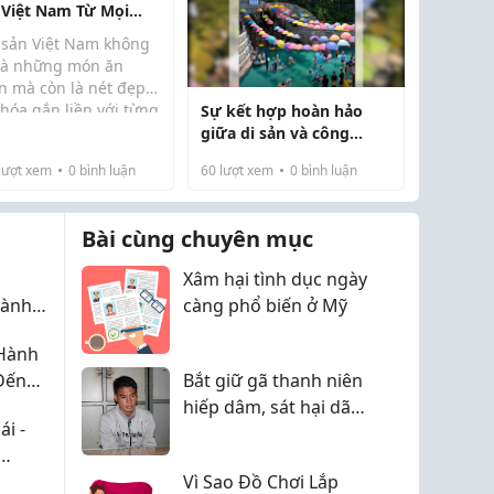
 Việt Nam Từ Mọi
n Đất Nước
 sản Việt Nam không
 là những món ăn
n mà còn là nét đẹp
hóa gắn liền với từng
Sự kết hợp hoàn hảo
 miền. Từ các loại
giữa di sản và công
sản khô, trái cây sấy,
nghệ ánh sáng tại
lượt xem
0
bình luận
60
lượt xem
0
bình luận
 dinh dưỡng đến
gangjin
ng món bánh truyền
g, mỗi sản ph...
Bài cùng chuyên mục
Xâm hại tình dục ngày
dành
càng phổ biến ở Mỹ
háng,
 Hành
Hội
Đến
Bắt giữ gã thanh niên
hiếp dâm, sát hại dã
i -
man cô gái khuyết tật
Vì Sao Đồ Chơi Lắp