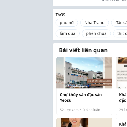
TAGS
phụ nữ
Nha Trang
đặc s
làm quà
phèn chua
thịt 
Bài viết liên quan
Chợ thủy sản đặc sản
Khá
Yeosu
đặc
52
lượt xem
0
bình luận
29
lư
Khá