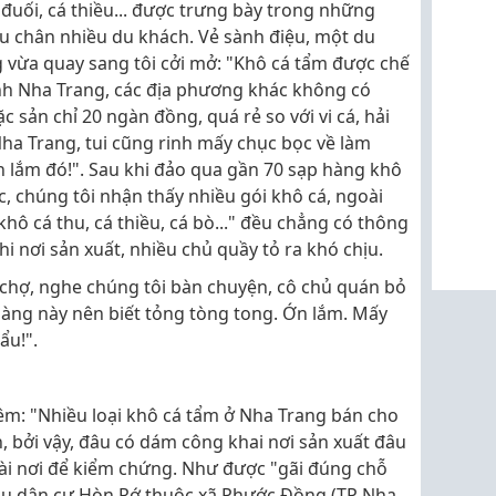
á đuối, cá thiều... được trưng bày trong những
íu chân nhiều du khách. Vẻ sành điệu, một du
 vừa quay sang tôi cởi mở: "Khô cá tẩm được chế
vịnh Nha Trang, các địa phương khác không có
c sản chỉ 20 ngàn đồng, quá rẻ so với vi cá, hải
ha Trang, tui cũng rinh mấy chục bọc về làm
n lắm đó!". Sau khi đảo qua gần 70 sạp hàng khô
, chúng tôi nhận thấy nhiều gói khô cá, ngoài
ô cá thu, cá thiều, cá bò..." đều chẳng có thông
hi nơi sản xuất, nhiều chủ quầy tỏ ra khó chịu.
 chợ, nghe chúng tôi bàn chuyện, cô chủ quán bỏ
àng này nên biết tỏng tòng tong. Ớn lắm. Mấy
ẩu!".
hêm: "Nhiều loại khô cá tẩm ở Nha Trang bán cho
h, bởi vậy, đâu có dám công khai nơi sản xuất đâu
 vài nơi để kiểm chứng. Như được "gãi đúng chỗ
khu dân cư Hòn Rớ thuộc xã Phước Đồng (TP Nha