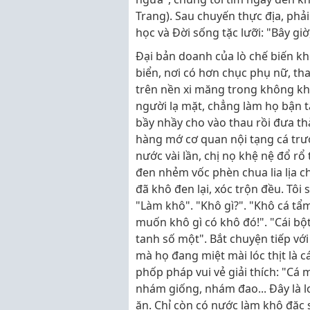
Trang). Sau chuyến thực địa, phả
học và Đời sống tặc lưỡi: "Bây gi
Đại bản doanh của lò chế biến kh
biển, nơi có hơn chục phụ nữ, tha
trên nền xi măng trong không kh
người lạ mặt, chẳng làm họ bận t
bầy nhầy cho vào thau rồi đưa t
hàng mớ cơ quan nội tạng cá trư
nước vài lần, chị nọ khệ nệ đổ rổ
đen nhẻm vốc phèn chua lia lịa ch
đã khô đen lại, xóc trộn đều. Tôi
"Làm khô". "Khô gì?". "Khô cá tẩm 
muốn khô gì có khô đó!". "Cái bột
tanh số một". Bắt chuyện tiếp vớ
mà họ đang miệt mài lóc thịt là 
phốp pháp vui vẻ giải thích: "Cá
nhám giống, nhám đao... Đây là l
ăn. Chỉ còn có nước làm khô đặc 