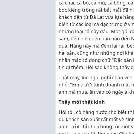
cá chai, cá bò, cá mú, cá bống, c
bọc kiếng trông rất bắt mắt đã n
khách đến từ Đà Lạt vừa lựa hàng
biến từ các loại cá đặc trưng ở 
những loại cá này đâu. Một gói đặ
sâm, đẻn biển nên bận nào đến N
quà. Hàng này mà đem lai rai, bé
hải sản, cũng như những nơi khác
nhãn mác có dòng chữ "Đặc sản kh
tin gì thêm. Hỏi sao không thấy g
Thật may, lúc ngồi nghỉ chân ven
nhỏ: "Em trước kinh doanh mặt h
anh mà mua, ăn vào có ngày á kh
Thấy mới thất kinh
Hỏi tới, cô hàng nước cho biết t
du khách sản xuất rất mất vệ sin
anh!", rồi chỉ cho chúng tôi một
ngứa", chúng tôi tìm ngay đến 