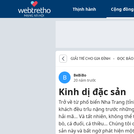
Thịnh hành
Cộng đồng
GIẢI TRÍ CHO GIA ĐÌNH
ĐỌC BÁO
BeBiBo
B
20 năm trước
Kinh dị đặc sản
Trở về từ phố biển Nha Trang (tỉ
khách đều trĩu nặng trước nhữn
hải mã… Và tất nhiên, không thể 
bò, cá đuối, cá thiều… Chúng tôi 
sản này và bất ngờ phát hiện một