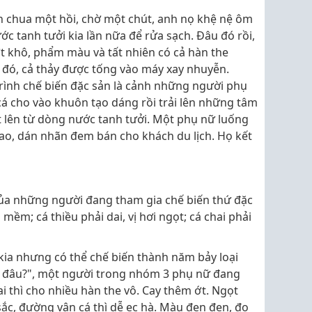
èn chua một hồi, chờ một chút, anh nọ khệ nệ ôm
c tanh tưởi kia lần nữa để rửa sạch. Đâu đó rồi,
 ớt khô, phẩm màu và tất nhiên có cả hàn the
 đó, cả thảy được tống vào máy xay nhuyễn.
rình chế biến đặc sản là cảnh những người phụ
á cho vào khuôn tạo dáng rồi trải lên những tâm
 lên từ dòng nước tanh tưởi. Một phụ nữ luống
 bao, dán nhãn đem bán cho khách du lịch. Họ kết
ủa những người đang tham gia chế biến thứ đặc
i mềm; cá thiều phải dai, vị hơi ngọt; cá chai phải
kia nhưng có thể chế biến thành năm bảy loại
 ở đâu?", một người trong nhóm 3 phụ nữ đang
i thì cho nhiều hàn the vô. Cay thêm ớt. Ngọt
ắc, đường vân cá thì dễ ẹc hà. Màu đen đen, đo