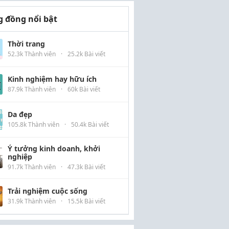
 đồng nổi bật
Thời trang
52.3k Thành viên
·
25.2k Bài viết
Kinh nghiệm hay hữu ích
87.9k Thành viên
·
60k Bài viết
Da đẹp
105.8k Thành viên
·
50.4k Bài viết
Ý tưởng kinh doanh, khởi
nghiệp
91.7k Thành viên
·
47.3k Bài viết
Trải nghiệm cuộc sống
31.9k Thành viên
·
15.5k Bài viết