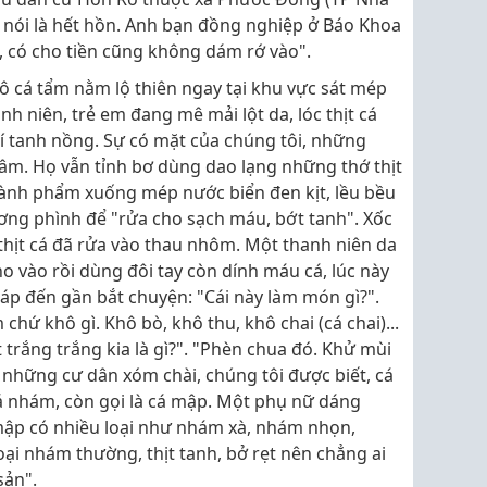
i nói là hết hồn. Anh bạn đồng nghiệp ở Báo Khoa
ờ, có cho tiền cũng không dám rớ vào".
ô cá tẩm nằm lộ thiên ngay tại khu vực sát mép
nh niên, trẻ em đang mê mải lột da, lóc thịt cá
í tanh nồng. Sự có mặt của chúng tôi, những
âm. Họ vẫn tỉnh bơ dùng dao lạng những thớ thịt
hành phẩm xuống mép nước biển đen kịt, lều bều
ơng phình để "rửa cho sạch máu, bớt tanh". Xốc
 thịt cá đã rửa vào thau nhôm. Một thanh niên da
o vào rồi dùng đôi tay còn dính máu cá, lúc này
 sáp đến gần bắt chuyện: "Cái này làm món gì?".
chứ khô gì. Khô bò, khô thu, khô chai (cá chai)...
 trắng trắng kia là gì?". "Phèn chua đó. Khử mùi
i những cư dân xóm chài, chúng tôi được biết, cá
cá nhám, còn gọi là cá mập. Một phụ nữ dáng
 mập có nhiều loại như nhám xà, nhám nhọn,
oại nhám thường, thịt tanh, bở rẹt nên chẳng ai
sản".