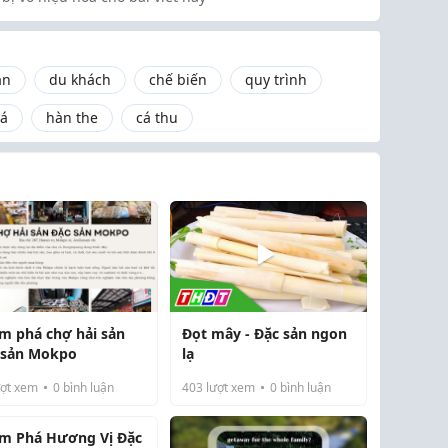
ản
du khách
chế biến
quy trình
cá
hàn the
cá thu
m phá chợ hải sản
Đọt mây - Đặc sản ngon
 sản Mokpo
lạ
ợt xem
0
bình luận
403
lượt xem
0
bình luận
m Phá Hương Vị Đặc