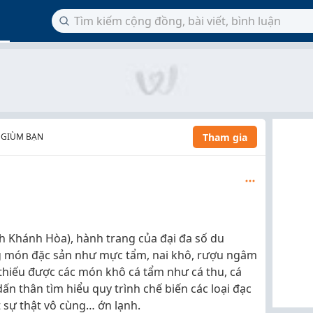
Tham gia
 GIÙM BẠN
nh Khánh Hòa), hành trang của đại đa số du
g món đặc sản như mực tẩm, nai khô, rượu ngâm
thiếu được các món khô cá tẩm như cá thu, cá
dấn thân tìm hiểu quy trình chế biến các loại đạc
 sự thật vô cùng… ớn lạnh.