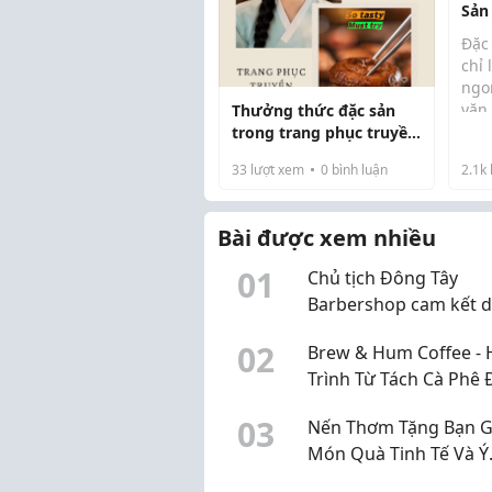
Sản
Miề
Đặc
chỉ
ngo
văn 
Thưởng thức đặc sản
vùng
trong trang phục truyền
hải 
thống
33
lượt xem
0
bình luận
2.1k
hạt
nhữ
thốn
Bài được xem nhiều
0
1
Chủ tịch Đông Tây
Barbershop cam kết 
toàn bộ lương hàng t
0
2
Brew & Hum Coffee -
ủng hộ 3 tỷ đồng cho 
Trình Từ Tách Cà Phê 
Chữ thập đỏ TP.HCM
Chăm Sóc Bản Thân
0
3
Nến Thơm Tặng Bạn Gá
Món Quà Tinh Tế Và Ý
Nghĩa Từ Dịu Candle