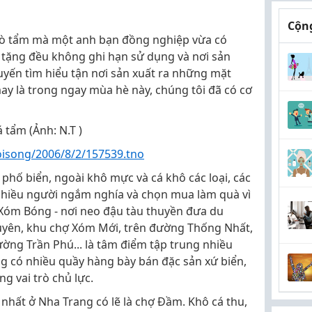
Cộng
á bò tẩm mà một anh bạn đồng nghiệp vừa có
 tặng đều không ghi hạn sử dụng và nơi sản
uyến tìm hiểu tận nơi sản xuất ra những mặt
ay là trong ngay mùa hè này, chúng tôi đã có cơ
 tẩm (Ảnh: N.T )
isong/2006/8/2/157539.tno
 phố biển, ngoài khô mực và cá khô các loại, các
nhiều người ngắm nghía và chọn mua làm quà vì
u Xóm Bóng - nơi neo đậu tàu thuyền đưa du
uyên, khu chợ Xóm Mới, trên đường Thống Nhất,
ờng Trần Phú... là tâm điểm tập trung nhiều
ng có nhiều quầy hàng bày bán đặc sản xứ biển,
g vai trò chủ lực.
nhất ở Nha Trang có lẽ là chợ Đầm. Khô cá thu,