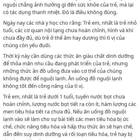
nguội chẳng ảnh hưởng gì đến sức khỏe của trẻ, mà lại
có tác dụng thanh nhiệt. Đó là điều không đúng.
Ngày nay các nhà y học cho rằng: Trẻ em, nhất là trẻ nhỏ
tuổi, các cơ quan nội tạng chưa hoàn chỉnh, hình và khí
chưa đầy đủ, dù trẻ ở thể âm hay dương thì tì vị của
chúng còn yếu đuối.
Thời kỳ này cần dùng các thức ăn giàu chất dinh dưỡng
để thỏa mãn nhu cầu đang phát triển của trẻ, nhưng
những thức ăn đồ uống đưa vào cơ thể của chúng
không được để nguội lạnh. Ăn uống đồ nguội lạnh
không tốt đến công năng của tì vị.
Trẻ em, nhất là trẻ dưới 1 tuổi, tuyến nước bọt chưa
hoàn chỉnh, lượng nước bọt tiết ra còn ít, hàm lượng các
men tiêu hóa tiết ra chưa đủ. Nếu ăn uống đồ nguội
lạnh vào sẽ làm cho sự bài tiết các men tiêu hóa bị ức
chế, chức năng tiêu hóa và hấp thu thức ăn sẽ hạn chế,
dẫn đến suy dinh dưỡng và rối loạn tiêu hóa, trẻ hay bị