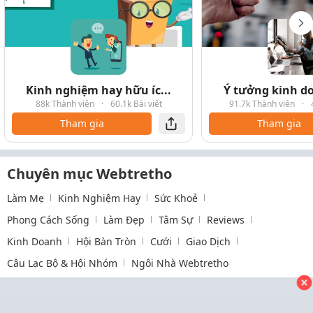
Kinh nghiệm hay hữu íc...
Ý tưởng kinh do
88k Thành viên
·
60.1k Bài viết
91.7k Thành viên
·
Tham gia
Tham gia
Chuyên mục Webtretho
Làm Mẹ
Kinh Nghiệm Hay
Sức Khoẻ
Phong Cách Sống
Làm Đẹp
Tâm Sự
Reviews
Kinh Doanh
Hội Bàn Tròn
Cưới
Giao Dịch
Câu Lạc Bộ & Hội Nhóm
Ngôi Nhà Webtretho