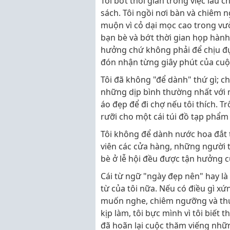
Tôi bớt thời gian trong việc lau 
sách. Tôi ngồi nơi bàn và chiêm
muộn vì cỏ dại mọc cao trong vườ
bạn bè và bớt thời gian họp hành.
hưởng chứ không phải để chịu đự
đón nhận từng giây phút của cuộ
Tôi đã không "để dành" thứ gì; c
những dịp bình thường nhất với 
áo đẹp để đi chợ nếu tôi thích. Trô
rưỡi cho một cái túi đồ tạp phẩ
Tôi không để dành nước hoa đắt 
viên các cửa hàng, những người
bè ở lễ hội đều được tận hưởng c
Cái từ ngữ "ngày đẹp nên" hay l
từ của tôi nữa. Nếu có điều gì xứ
muốn nghe, chiêm ngưỡng và thực
kịp làm, tôi bực mình vì tôi biết t
đã hoãn lại cuộc thăm viếng nhữ