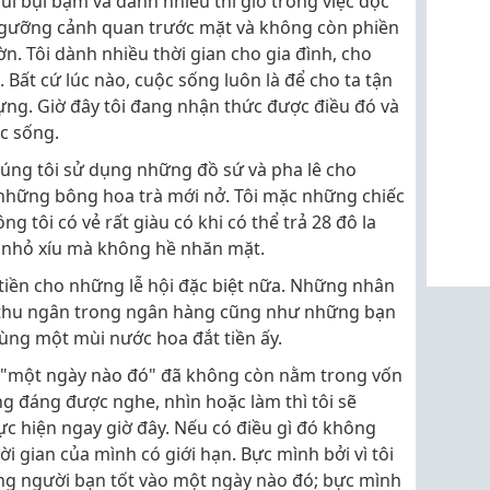
chùi bụi bặm và dành nhiều thì giờ trong việc đọc
 ngưỡng cảnh quan trước mặt và không còn phiền
n. Tôi dành nhiều thời gian cho gia đình, cho
 Bất cứ lúc nào, cuộc sống luôn là để cho ta tận
ng. Giờ đây tôi đang nhận thức được điều đó và
c sống.
húng tôi sử dụng những đồ sứ và pha lê cho
những bông hoa trà mới nở. Tôi mặc những chiếc
ng tôi có vẻ rất giàu có khi có thể trả 28 đô la
m nhỏ xíu mà không hề nhăn mặt.
tiền cho những lễ hội đặc biệt nữa. Những nhân
 thu ngân trong ngân hàng cũng như những bạn
ùng một mùi nước hoa đắt tiền ấy.
à "một ngày nào đó" đã không còn nằm trong vốn
ng đáng được nghe, nhìn hoặc làm thì tôi sẽ
 hiện ngay giờ đây. Nếu có điều gì đó không
hời gian của mình có giới hạn. Bực mình bởi vì tôi
ng người bạn tốt vào một ngày nào đó; bực mình