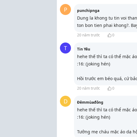
P
punchipnga
Dung la khong tu tin voi th
ton bon tien phai khong?. B
20 năm trước
0
T
Tin Yêu
hehe thế thì ta có thể mặc á
:16: (joking hén)
Hồi trước em béo quá, cứ bả
20 năm trước
0
D
Đêmmùađông
hehe thế thì ta có thể mặc á
:16: (joking hén)
Tưởng mẹ cháu mặc áo dạ hộ