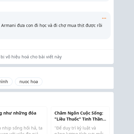
o Armani đưa con đi học và đi chợ mua thịt được rồi
bị vô hiệu hoá cho bài viết này
mình
nuoc hoa
g như những đóa
Châm Ngôn Cuộc Sống:
"Liều Thuốc" Tinh Thần
Cho Ngày Mệt Mỏi
 nhịp sống hối hả, ta
"Để duy trì kỷ luật và
uen với việc đo giá
năng lượng tích cực mỗi