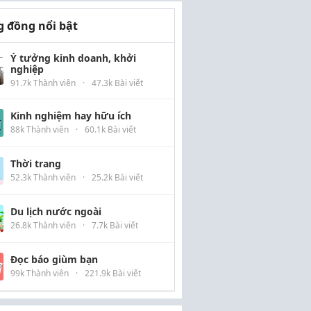
 đồng nổi bật
Ý tưởng kinh doanh, khởi
nghiệp
91.7k Thành viên
·
47.3k Bài viết
Kinh nghiệm hay hữu ích
88k Thành viên
·
60.1k Bài viết
Thời trang
52.3k Thành viên
·
25.2k Bài viết
Du lịch nước ngoài
26.8k Thành viên
·
7.7k Bài viết
Đọc báo giùm bạn
99k Thành viên
·
221.9k Bài viết