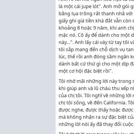
là một cái jupe lót". Anh mở gói g
bằng lụa trông rất thanh nhã với
giấy ghi giá tiền khá đắt vẫn còn
khoảng 8 hoặc 9 năm, khi anh chị
mặc nó. Cô ấy để dành cho một dịp
này…". Anh lấy cái váy từ tay tô
tôi sắp mang đến chỗ dịch vụ tan
lúc, thế rồi anh đóng sầm ngăn k
dành bất cứ thứ gì cho một dịp đ
một cơ hội đặc biệt rồi".
Tôi nhớ mãi những lời này trong 
khi giúp anh và lũ cháu thu xếp 
của chị tôi. Tôi nghĩ về những lờ
chị tôi sống, về đến California. T
được nghe, được thấy hoặc được l
mà không nhận ra sự đặc biệt của
những lời nói ấy đã thay đổi cuộc 