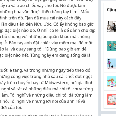
iấy ra và trao chiếc váy cho tôi. Nó được làm
Cộng
 những hoa văn được thêu bằng tay tỉ mỉ. Mẩu
 đính trên đó. "Jan đã mua cái này cách đây
 lần đầu tiên đến Nữu Ước. Cô ấy không bao giờ
 đặc biệt nào đó. Ừ nhỉ, có lẽ là để dành cho dịp
i và bỏ chung với những áo quần khác mà chúng
g lễ. Bàn tay anh đặt chiếc váy mềm mại đó một
éo lại và quay sang tôi: "Đừng bao giờ em để
ặc biệt nào hết. Từng ngày em đang sống đã là
suốt lễ tang, và trong những ngày tiếp theo đó
những công việc trong nhà sau cái chết đột ngột
i này trên chuyến bay từ Midwestern, nơi gia đình
ôi nghĩ về tất cả những điều mà chị tôi chưa từng
àm. Tôi nghĩ về những điều chị tôi đã từng làm
 nó. Tôi nghĩ về những lời nói của anh rể và
đời của tôi.