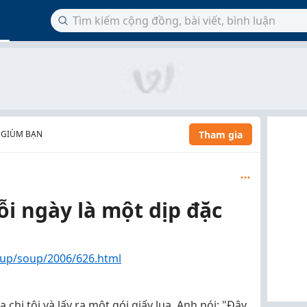
Tham gia
 GIÙM BẠN
i ngày là một dịp đặc
oup/soup/2006/626.html
chị tôi và lấy ra một gói giấy lụa. Anh nói: "Đây