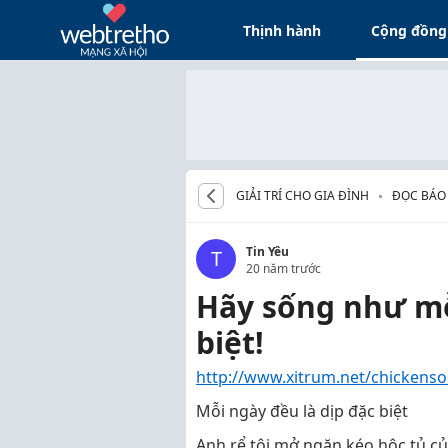
Thịnh hành
Cộng đồng
GIẢI TRÍ CHO GIA ĐÌNH
ĐỌC BÁO
Tin Yêu
T
20 năm trước
Hãy sống như mỗ
biệt!
http://www.xitrum.net/chickens
Mỗi ngày đều là dịp đặc biệt
Anh rể tôi mở ngăn kéo hộc tủ của 