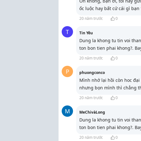
Oh không, bạn ơi, tối nay gử
ốc luộc hay bất cứ cái gì bạn 
20 năm trước
0
T
Tin Yêu
Dung la khong tu tin voi th
ton bon tien phai khong?. B
20 năm trước
0
P
phuongconco
Mình nhớ lại hồi còn hoc đại
nhưng bọn mình thì chẳng th
20 năm trước
0
M
MeChivàLong
Dung la khong tu tin voi th
ton bon tien phai khong?. B
20 năm trước
0