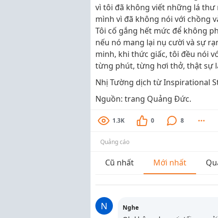
vì tôi đã không viết những lá thư
mình vì đã không nói với chồng và
Tôi cố gắng hết mức để không phả
nếu nó mang lại nụ cười và sự rạ
minh, khi thức giấc, tôi đều nói v
từng phút, từng hơi thở, thật sự
Nhị Tường dịch từ Inspirational S
Nguồn: trang Quảng Đức.
1.3K
0
8
Quảng cáo
Cũ nhất
Mới nhất
Qu
N
Nghe