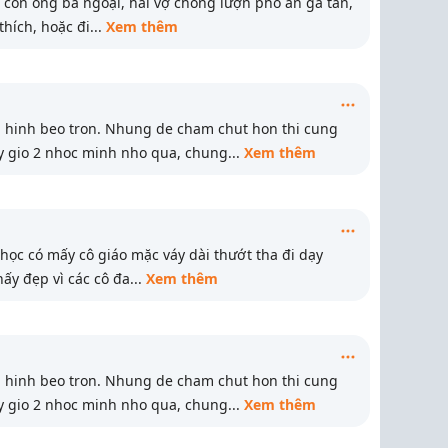
i con ông bà ngoại, hai vợ chồng lượn phố ăn gà tần,
thích, hoặc đi
...
Xem thêm
an hinh beo tron. Nhung de cham chut hon thi cung
ay gio 2 nhoc minh nho qua, chung
...
Xem thêm
 học có mấy cô giáo mặc váy dài thướt tha đi dạy
ấy đẹp vì các cô đa
...
Xem thêm
an hinh beo tron. Nhung de cham chut hon thi cung
ay gio 2 nhoc minh nho qua, chung
...
Xem thêm