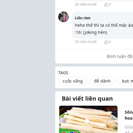
20 năm trước
0
Liên ròm
hehe thế thì ta có thể mặc á
:16: (joking hén)
20 năm trước
0
Bình luận đã 
TAGS
cuộc sống
để dành
bực 
Bài viết liên quan
Sốn
hoa
Giữa
dễ q