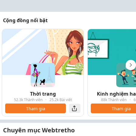
Cộng đồng nổi bật
Thời trang
Kinh nghiệm hay
52.3k Thành viên
·
25.2k Bài viết
88k Thành viên
·
6
Tham gia
Tham gia
Chuyên mục Webtretho