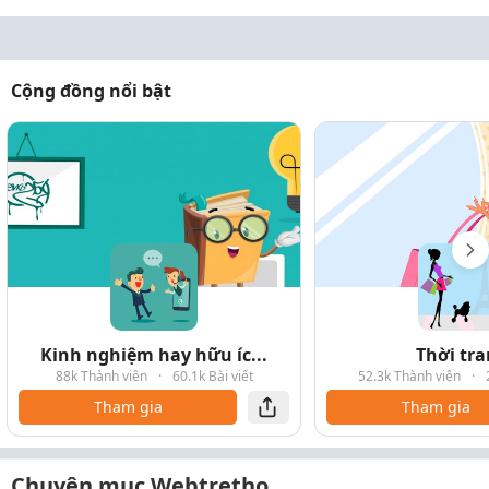
Cộng đồng nổi bật
Kinh nghiệm hay hữu íc...
Thời tr
88k Thành viên
·
60.1k Bài viết
52.3k Thành viên
·
Tham gia
Tham gia
Chuyên mục Webtretho