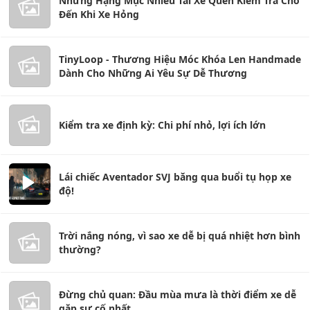
Những Hạng Mục Nhiều Tài Xế Quên Kiểm Tra Cho
Đến Khi Xe Hỏng
TinyLoop - Thương Hiệu Móc Khóa Len Handmade
Dành Cho Những Ai Yêu Sự Dễ Thương
Kiểm tra xe định kỳ: Chi phí nhỏ, lợi ích lớn
Lái chiếc Aventador SVJ băng qua buổi tụ họp xe
độ!
Trời nắng nóng, vì sao xe dễ bị quá nhiệt hơn bình
thường?
Đừng chủ quan: Đầu mùa mưa là thời điểm xe dễ
gặp sự cố nhất