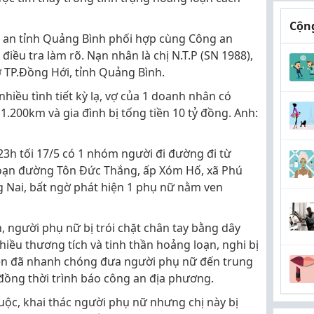
Cộng
g an tỉnh Quảng Bình phối hợp cùng Công an
iều tra làm rõ. Nạn nhân là chị N.T.P (SN 1988),
ở TP.Đồng Hới, tỉnh Quảng Bình.
nhiều tình tiết kỳ lạ, vợ của 1 doanh nhân có
n 1.200km và gia đình bị tống tiền 10 tỷ đồng. Anh:
3h tối 17/5 có 1 nhóm người đi đường đi từ
oạn đường Tôn Đức Thắng, ấp Xóm Hố, xã Phú
g Nai, bất ngờ phát hiện 1 phụ nữ nằm ven
, người phụ nữ bị trói chặt chân tay bằng dây
nhiều thương tích và tinh thần hoảng loạn, nghi bị
n đã nhanh chóng đưa người phụ nữ đến trung
đồng thời trình báo công an địa phương.
ộc, khai thác người phụ nữ nhưng chị này bị