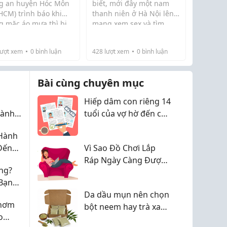
g an huyện Hóc Môn
biết, mới đây một nam
HCM) trình báo khi
thanh niên ở Hà Nội lên
g mặc áo mưa thì bị
mạng xem sex và tìm
y 9-8, Cơ quan CSĐT
Mới đây, Công an
 người đàn ông
dịch vụ “gái gọi” đã bị các
g an huyện Hóc Môn
phường Hà Cầu, quận...
ng chế, đưa đến bãi
đối tượng thao túng,
H...
ượt xem
0
bình luận
428
lượt xem
0
bình luận
 trống hiếp dâm
chiếm đoạt hơn 3,5 tỷ
đồng.
Bài cùng chuyên mục
Hiếp dâm con riêng 14
dành
tuổi của vợ hờ đến có
háng,
thai
 Hành
Hội
Đến
Vì Sao Đồ Chơi Lắp
Ráp Ngày Càng Được
ng?
Phụ Huynh Ưa
Bạn
Chuộng?
 Dụng
Da dầu mụn nên chọn
Thơm
bột neem hay trà xanh
o
thì hợp hơn?