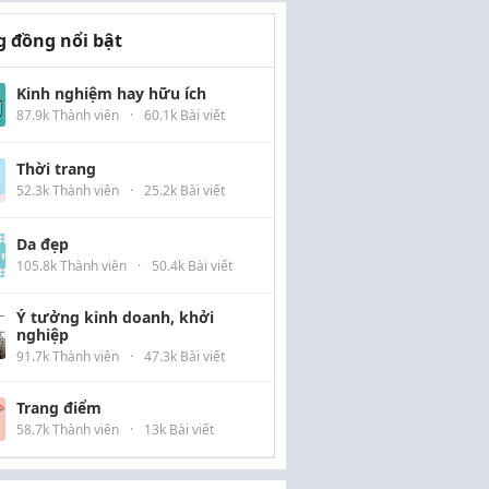
 đồng nổi bật
Kinh nghiệm hay hữu ích
87.9k Thành viên
·
60.1k Bài viết
Thời trang
52.3k Thành viên
·
25.2k Bài viết
Da đẹp
105.8k Thành viên
·
50.4k Bài viết
Ý tưởng kinh doanh, khởi
nghiệp
91.7k Thành viên
·
47.3k Bài viết
Trang điểm
58.7k Thành viên
·
13k Bài viết