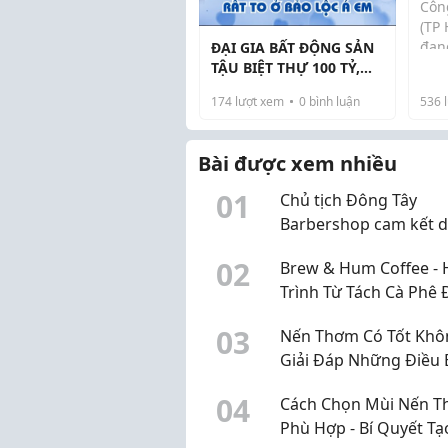
Côn
(TP 
đan
ĐẠI GIA BẤT ĐỘNG SẢN
Ngà
một
TẬU BIỆT THỰ 100 TỶ,
Côn
khố
CƯỚI VỢ VỀ ĐỂ HƯỞNG
(TP 
174
lượt xem
0
bình luận
536
l
đất
THỤ
Bài được xem nhiều
0
1
Chủ tịch Đông Tây
Barbershop cam kết 
toàn bộ lương hàng t
0
2
Brew & Hum Coffee -
ủng hộ 3 tỷ đồng cho 
Trình Từ Tách Cà Phê 
Chữ thập đỏ TP.HCM
Chăm Sóc Bản Thân
0
3
Nến Thơm Có Tốt Khô
Giải Đáp Những Điều 
Cần Biết Trước Khi Sử
0
4
Cách Chọn Mùi Nến 
Phù Hợp - Bí Quyết Tạ