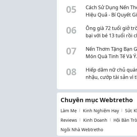
Không Gian Thư Giãn
0
5
Cách Sử Dụng Nến T
Dịu Candle
Hiệu Quả - Bí Quyết G
Hương Lâu Và Tận H
0
6
Ông già 72 tuổi giở tr
Trọn Vẹn
bại với bé 13 tuổi rồi 
40.000 đồng
0
7
Nến Thơm Tặng Bạn Gá
Món Quà Tinh Tế Và Ý
Nghĩa Từ Dịu Candle
0
8
Hiếp dâm nữ chủ quá
nhậu, cướp tài sản vì 
một mình
Chuyên mục Webtretho
Làm Mẹ
Kinh Nghiệm Hay
Sức K
Reviews
Kinh Doanh
Hội Bàn Tr
Ngôi Nhà Webtretho