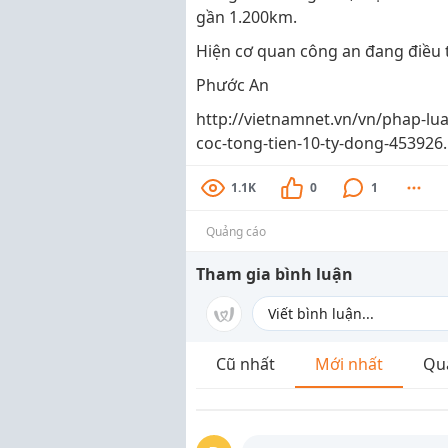
gần 1.200km.
Hiện cơ quan công an đang điều tra
Phước An
http://vietnamnet.vn/vn/phap-lua
coc-tong-tien-10-ty-dong-453926
1.1K
0
1
Quảng cáo
Tham gia bình luận
Cũ nhất
Mới nhất
Qu