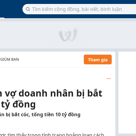
Tham gia
 GIÙM BẠN
n vợ doanh nhân bị bắt
 tỷ đồng
 bị bắt cóc, tống tiền 10 tỷ đồng
ược tìm thấy trong tình trạng hoảng loạn cách