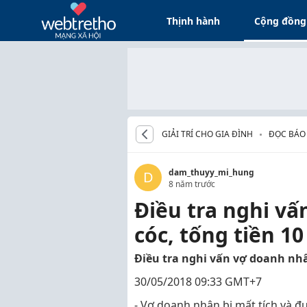
Thịnh hành
Cộng đồng
GIẢI TRÍ CHO GIA ĐÌNH
ĐỌC BÁO
dam_thuyy_mi_hung
D
8 năm trước
Điều tra nghi vấ
cóc, tống tiền 10
Điều tra nghi vấn vợ doanh nhân
30/05/2018 09:33 GMT+7
- Vợ doanh nhân bị mất tích và đ