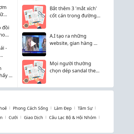
 Cùng
hơm
Bắt thêm 3 'mắt xích'
iữ
cốt cán trong đường
ưởng
dây dùng 'app tình
ò đồi
cảm' lừa đảo hơn
cho
A.I tạo ra những
2.300 tỉ đồng
website, gian hàng ma
i -
trên các nền tảng số
Mọi người thường
n
chọn dép sandal theo
thấy ở
tiêu chí nào?
hoẻ
Phong Cách Sống
Làm Đẹp
Tâm Sự
òn
Cưới
Giao Dịch
Câu Lạc Bộ & Hội Nhóm