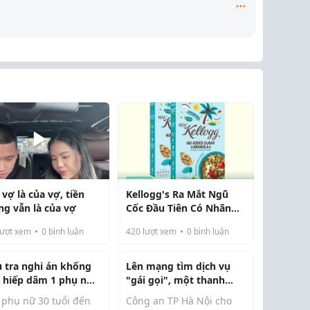
 vợ là của vợ, tiền
Kellogg's Ra Mắt Ngũ
ng vẫn là của vợ
Cốc Đầu Tiên Có Nhãn
Thuần Chay
ượt xem
0
bình luận
420
lượt xem
0
bình luận
u tra nghi án khống
Lên mạng tìm dịch vụ
, hiếp dâm 1 phụ nữ
"gái gọi", một thanh
óc Môn
niên bị lừa số tiền
 phụ nữ 30 tuổi đến
Công an TP Hà Nội cho
"khủng" hơn 3,5 tỷ đồng