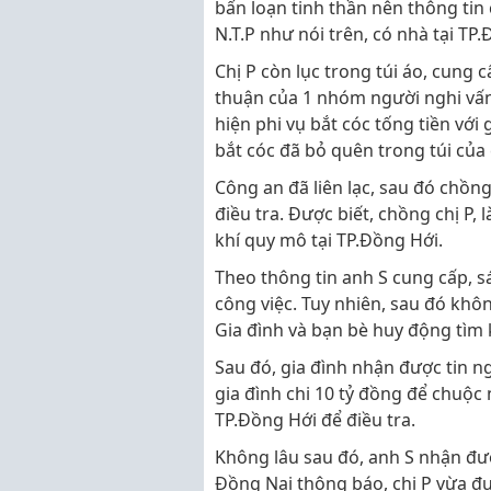
bấn loạn tinh thần nên thông tin
N.T.P như nói trên, có nhà tại TP
Chị P còn lục trong túi áo, cung
thuận của 1 nhóm người nghi vấn 
hiện phi vụ bắt cóc tống tiền với 
bắt cóc đã bỏ quên trong túi của c
Công an đã liên lạc, sau đó chồng
điều tra. Được biết, chồng chị P,
khí quy mô tại TP.Đồng Hới.
Theo thông tin anh S cung cấp, sán
công việc. Tuy nhiên, sau đó khôn
Gia đình và bạn bè huy động tìm
Sau đó, gia đình nhận được tin ng
gia đình chi 10 tỷ đồng để chuộc
TP.Đồng Hới để điều tra.
Không lâu sau đó, anh S nhận đượ
Đồng Nai thông báo, chị P vừa đư