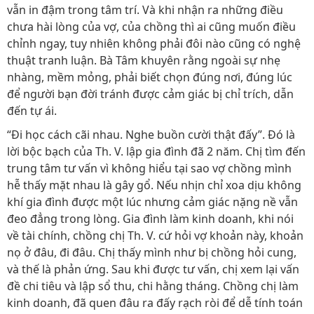
vẫn in đậm trong tâm trí. Và khi nhận ra những điều
chưa hài lòng của vợ, của chồng thì ai cũng muốn điều
chỉnh ngay, tuy nhiên không phải đôi nào cũng có nghệ
thuật tranh luận. Bà Tâm khuyên rằng ngoài sự nhẹ
nhàng, mềm mỏng, phải biết chọn đúng nơi, đúng lúc
để người bạn đời tránh được cảm giác bị chỉ trích, dẫn
đến tự ái.
“Đi học cách cãi nhau. Nghe buồn cười thật đấy”. Đó là
lời bộc bạch của Th. V. lập gia đình đã 2 năm. Chị tìm đến
trung tâm tư vấn vì không hiểu tại sao vợ chồng mình
hễ thấy mặt nhau là gây gổ. Nếu nhịn chỉ xoa dịu không
khí gia đình được một lúc nhưng cảm giác nặng nề vẫn
đeo đẳng trong lòng. Gia đình làm kinh doanh, khi nói
về tài chính, chồng chị Th. V. cứ hỏi vợ khoản này, khoản
nọ ở đâu, đi đâu. Chị thấy mình như bị chồng hỏi cung,
và thế là phản ứng. Sau khi được tư vấn, chị xem lại vấn
đề chi tiêu và lập sổ thu, chi hằng tháng. Chồng chị làm
kinh doanh, đã quen đâu ra đấy rạch ròi để dễ tính toán