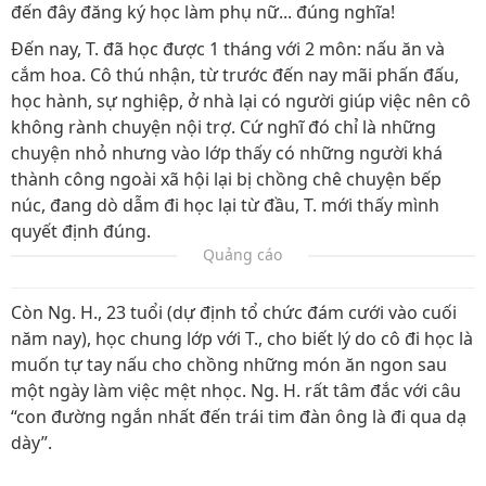
đến đây đăng ký học làm phụ nữ... đúng nghĩa!
Đến nay, T. đã học được 1 tháng với 2 môn: nấu ăn và
cắm hoa. Cô thú nhận, từ trước đến nay mãi phấn đấu,
học hành, sự nghiệp, ở nhà lại có người giúp việc nên cô
không rành chuyện nội trợ. Cứ nghĩ đó chỉ là những
chuyện nhỏ nhưng vào lớp thấy có những người khá
thành công ngoài xã hội lại bị chồng chê chuyện bếp
núc, đang dò dẫm đi học lại từ đầu, T. mới thấy mình
quyết định đúng.
Quảng cáo
Còn Ng. H., 23 tuổi (dự định tổ chức đám cưới vào cuối
năm nay), học chung lớp với T., cho biết lý do cô đi học là
muốn tự tay nấu cho chồng những món ăn ngon sau
một ngày làm việc mệt nhọc. Ng. H. rất tâm đắc với câu
“con đường ngắn nhất đến trái tim đàn ông là đi qua dạ
dày”.