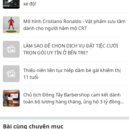
xe độ!
Mô hình Cristiano Ronaldo - Vật phẩm sưu tầm
dành cho người hâm mộ CR7
LÀM SAO ĐỂ CHỌN DỊCH VỤ ĐẶT TIỆC CƯỚI
TRỌN GÓI UY TÍN Ở BẾN TRE?
Thiếu niên liên tục hiếp dâm bé gái khiếm thị
11 tuổi
Chủ tịch Đông Tây Barbershop cam kết dành
toàn bộ lương hàng tháng, ủng hộ 3 tỷ đồng
cho Hội Chữ thập đỏ TP.HCM
Bài cùng chuyên mục