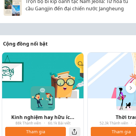
Trọn bộ bí kíp oanh tạc Nam Jeolla: Từ hoa tú
cầu Gangjin đến đại chiến nước Jangheung
Cộng đồng nổi bật
Kinh nghiệm hay hữu íc...
Thời tr
88k Thành viên
·
60.1k Bài viết
52.3k Thành viên
·
Tham gia
Tham gia