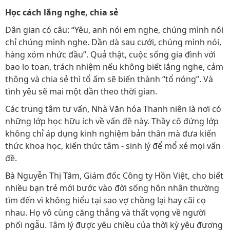
Học cách lắng nghe, chia sẻ
Dân gian có câu: “Yêu, anh nói em nghe, chúng mình nói
chỉ chúng mình nghe. Dần dà sau cưới, chúng mình nói,
hàng xóm nhức đầu”. Quả thật, cuộc sống gia đình với
bao lo toan, trách nhiệm nếu không biết lắng nghe, cảm
thông và chia sẻ thì tổ ấm sẽ biến thành “tổ nóng”. Và
tình yêu sẽ mai một dần theo thời gian.
Các trung tâm tư vấn, Nhà Văn hóa Thanh niên là nơi có
những lớp học hữu ích về vấn đề này. Thầy cô đứng lớp
không chỉ áp dụng kinh nghiệm bản thân mà đưa kiến
thức khoa học, kiến thức tâm - sinh lý để mổ xẻ mọi vấn
đề.
Bà Nguyễn Thị Tâm, Giám đốc Công ty Hồn Việt, cho biết
nhiều bạn trẻ mới bước vào đời sống hôn nhân thường
tìm đến vì không hiểu tại sao vợ chồng lại hay cãi cọ
nhau. Họ vô cùng căng thẳng và thất vọng về người
phối ngẫu. Tâm lý được yêu chiều của thời kỳ yêu đương