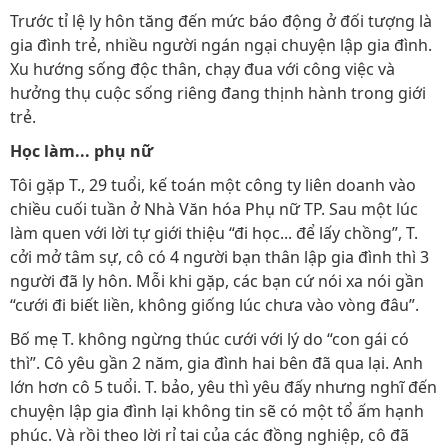
Trước tỉ lệ ly hôn tăng đến mức báo động ở đối tượng là
gia đình trẻ, nhiều người ngán ngại chuyện lập gia đình.
Xu hướng sống độc thân, chạy đua với công việc và
hưởng thụ cuộc sống riêng đang thịnh hành trong giới
trẻ.
Học làm... phụ nữ
Tôi gặp T., 29 tuổi, kế toán một công ty liên doanh vào
chiều cuối tuần ở Nhà Văn hóa Phụ nữ TP. Sau một lúc
làm quen với lời tự giới thiệu “đi học... để lấy chồng”, T.
cởi mở tâm sự, cô có 4 người bạn thân lập gia đình thì 3
người đã ly hôn. Mỗi khi gặp, các bạn cứ nói xa nói gần
“cưới đi biết liền, không giống lúc chưa vào vòng đâu”.
Bố mẹ T. không ngừng thúc cưới với lý do “con gái có
thì”. Cô yêu gần 2 năm, gia đình hai bên đã qua lại. Anh
lớn hơn cô 5 tuổi. T. bảo, yêu thì yêu đấy nhưng nghĩ đến
chuyện lập gia đình lại không tin sẽ có một tổ ấm hạnh
phúc. Và rồi theo lời rỉ tai của các đồng nghiệp, cô đã