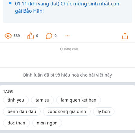
01.11 (khi vang dat) Chúc mừng sinh nhật con
gái Bảo Hân!
539
0
0
Quảng cáo
Bình luận đã bị vô hiệu hoá cho bài viết này
TAGS
tinh yeu
tam su
lam quen ket ban
benh dau dau
cuoc song gia dinh
ly hon
doc than
món ngon