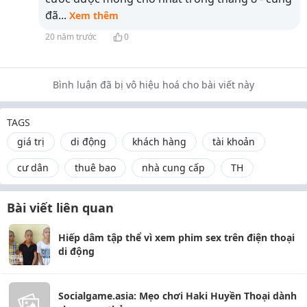
đã
...
Xem thêm
20 năm trước
0
Bình luận đã bị vô hiệu hoá cho bài viết này
TAGS
giá trị
di động
khách hàng
tài khoản
cư dân
thuê bao
nhà cung cấp
TH
Bài viết liên quan
Hiếp dâm tập thể vì xem phim sex trên điện thoại
di động
Socialgame.asia: Mẹo chơi Haki Huyền Thoại dành