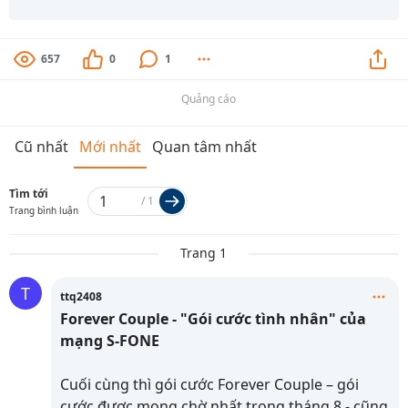
657
0
1
Quảng cáo
Cũ nhất
Mới nhất
Quan tâm nhất
Tìm tới
/
1
Trang bình luận
Trang 1
T
ttq2408
Forever Couple - "Gói cước tình nhân" của
mạng S-FONE
Cuối cùng thì gói cước Forever Couple – gói
cước được mong chờ nhất trong tháng 8 - cũng