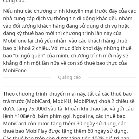
cung cấp.
Nếu như các chương trình khuyến mại trước đây của các
nhà cung cấp dịch vụ thông tin di động khác đều nhắm
vào đối tượng khách hàng đang sử dụng dịch vụ hoặc
đăng ký thuê bao mới thì chương trình lần này của
MobiFone lại chủ yếu nhằm vào các khách hàng thuê
bao bị khoá 2 chiều. Với mục đích khơi dậy những thuê
bao “bị ngủ quên” của mình, chương trình mới này sẽ
khẳng định một lần nữa về con số thuê bao thực của
MobiFone.
Quảng cáo
Theo chương trình khuyến mại này, tất cả các thuê bao
trả trước (MobiCard, Mobi4U, MobiPlay) khoá 2 chiều sẽ
được tặng 75.000đ vào tài khoản khi thao tác và gửi câu
lệnh *108# rồi bấm phím gọi. Ngoài ra, các thuê bao
MobiCard còn được tặng thêm 30 ngày sử dụng, các
thuê bao MobiPlay được tặng thêm 60 ngày sử dụng.
Các thuê bao trên còn được tặng tiếp 100% giá trị nạp