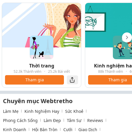
Thời trang
Kinh nghiệm hay
52.3k Thành viên
·
25.2k Bài viết
88k Thành viên
·
6
Tham gia
Tham gia
Chuyên mục Webtretho
Làm Mẹ
Kinh Nghiệm Hay
Sức Khoẻ
Phong Cách Sống
Làm Đẹp
Tâm Sự
Reviews
Kinh Doanh
Hội Bàn Tròn
Cưới
Giao Dịch