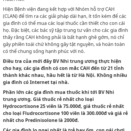
Hiện Bệnh viện đang kết hợp với Nhóm hỗ trợ CAH
(CLAN) để tìm ra các giải pháp dài hạn, ít tốn kém để các
gia đình có thể mua các loại thuốc cần thiết cho con cái
họ. Đặc biệt, các bác sỹ tập trung tư vấn cho các gia đình
thấy rằng CAH không phải là bất hạnh ghê gớm, nó chỉ
gây phiền toái chứ không gây tật nguyền, và hoàn toàn
có thể chung sống hạnh phúc với nó.
Điều tra của mới đây BV Nhi trung ương thực hiện
cho hay, các gia đình có con mắc CAH đến từ 21 tỉnh
thành khác nhau, hầu hết là từ Hà Nội. Không nhiều
gia đình có Internet tại nhà.
Phần lớn các gia đình mua thuốc khi tới BV Nhi
trung ương. Giá thuốc rẻ nhất cho loại
Hydrocortisone 25 viên là 75.000đ, giá thuốc rẻ nhất
cho loại Fludrocortisone 100 viên là 300.000đ và giá rẻ
nhất cho Predinisolone là 2000đ.
Các gia đình lo ngại nhất là trẻ hay ốm, con gái chơi