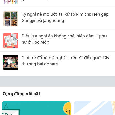
Kỳ nghỉ hè mơ ước tại xứ sở kim chi: Hẹn gặp
Gangjin và Jangheung
Điều tra nghi án khống chế, hiếp dâm 1 phụ
nữ ở Hóc Môn
Giới trẻ đổ xô giả nghèo trên YT để người Tây
thương hại donate
Cộng đồng nổi bật