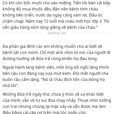
Có khi còn bốc muối cho vào miệng. Tiền tôi bán cải bắp
không đủ mua thuốc đều đặn nên bệnh tình cháu
không tiến triển, nước da ngày càng xám xịt. Đầu óc
chậm chạp. Năm nay 12 tuổi mà cháu mới học lớp 3. Tôi
vẫn giấu hàng xóm láng giềng về bệnh của cháu.”
Quảng cáo
Đa phần gia đình các em không muốn cho ai biết về
bệnh tật con mình. Chỉ một ánh nhìn tò mò của người đi
đường hướng về đứa trẻ cũng khiến họ đau lòng.
Ngoài hành lang bệnh viện, một ông bố ngồi lặng thinh
bên cậu con đang say sưa mút kem. Đôi mắt người cha
buồn rầu câm lặng. “Nó là cháu đích tôn của dòng họ
nhà tôi”.
Những đứa trẻ ngây thơ, chưa ý thức về sự khác biệt
của mình, vẫn vô tư vui đùa chạy nhảy. Thoạt nhìn tưởng
con trai nhưng chúng lại mặc váy và vẫn được mẹ làm
điệu bằng cái cặp nơ trên mái tóc ngắn cũn.