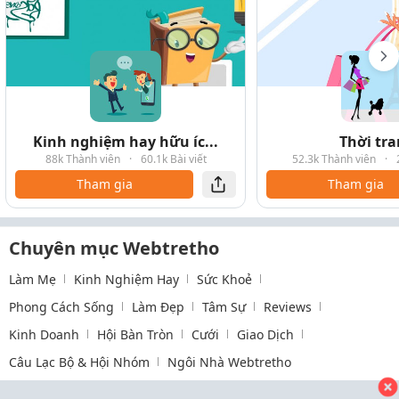
Kinh nghiệm hay hữu íc...
Thời tr
88k Thành viên
·
60.1k Bài viết
52.3k Thành viên
·
Tham gia
Tham gia
Chuyên mục Webtretho
Làm Mẹ
Kinh Nghiệm Hay
Sức Khoẻ
Phong Cách Sống
Làm Đẹp
Tâm Sự
Reviews
Kinh Doanh
Hội Bàn Tròn
Cưới
Giao Dịch
Câu Lạc Bộ & Hội Nhóm
Ngôi Nhà Webtretho