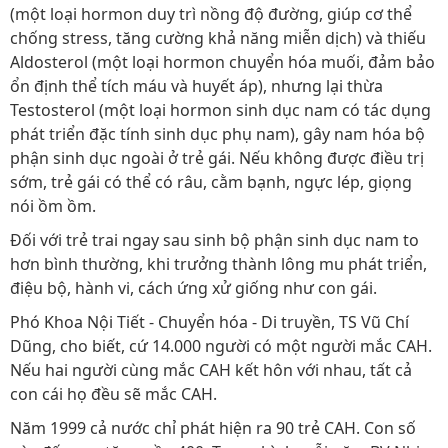
(một loại hormon duy trì nồng độ đường, giúp cơ thể
chống stress, tăng cường khả năng miễn dịch) và thiếu
Aldosterol (một loại hormon chuyển hóa muối, đảm bảo
ổn định thể tích máu và huyết áp), nhưng lại thừa
Testosterol (một loại hormon sinh dục nam có tác dụng
phát triển đặc tính sinh dục phụ nam), gây nam hóa bộ
phận sinh dục ngoài ở trẻ gái. Nếu không được điều trị
sớm, trẻ gái có thể có râu, cằm bạnh, ngực lép, giọng
nói ồm ồm.
Đối với trẻ trai ngay sau sinh bộ phận sinh dục nam to
hơn bình thường, khi trưởng thành lông mu phát triển,
điệu bộ, hành vi, cách ứng xử giống như con gái.
Phó Khoa Nội Tiết - Chuyển hóa - Di truyền, TS Vũ Chí
Dũng, cho biết, cứ 14.000 người có một người mắc CAH.
Nếu hai người cùng mắc CAH kết hôn với nhau, tất cả
con cái họ đều sẽ mắc CAH.
Năm 1999 cả nước chỉ phát hiện ra 90 trẻ CAH. Con số