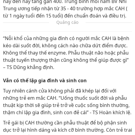
này đến nay tăng gần 400. Trung bình mỗi năm BV Nhi
Trung ương tiếp nhận từ 35 - 40 trường hợp mắc CAH (
từ 1 ngày tuổi đến 15 tuổi) đến chuẩn đoán và điều trị.
Quảng cáo
“Nỗi khổ của những gia đình có người mắc CAH là bệnh
kéo dài suốt đời, không cách nào chữa dứt điểm được.
Không thể thay thế enzyme. Phẫu thuật não hoặc phẫu
thuật tuyến thượng thận cũng không thể giúp được gì”
– TS Dũng khẳng định.
Vẫn có thể lập gia đình và sinh con
Tuy nhiên cánh cửa không phải đã khép lại đối với
những trẻ em mắc CAH. “Uống thuốc suốt đời và phẫu
thuật kịp thời sẽ giúp trẻ trở về cuộc sống bình thường,
thậm chí lập gia đình, sinh con đẻ cái” - TS Hoàn khích lệ.
Trẻ gái bị CAH thường cần phẫu thuật để bộ phận sinh
dục trở lại hình dáng và kích cỡ bình thường. Còn trẻ trai