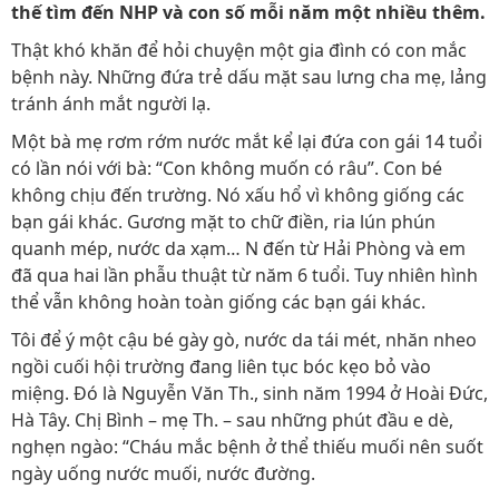
thế tìm đến NHP và con số mỗi năm một nhiều thêm.
Thật khó khăn để hỏi chuyện một gia đình có con mắc
bệnh này. Những đứa trẻ dấu mặt sau lưng cha mẹ, lảng
tránh ánh mắt người lạ.
Một bà mẹ rơm rớm nước mắt kể lại đứa con gái 14 tuổi
có lần nói với bà: “Con không muốn có râu”. Con bé
không chịu đến trường. Nó xấu hổ vì không giống các
bạn gái khác. Gương mặt to chữ điền, ria lún phún
quanh mép, nước da xạm… N đến từ Hải Phòng và em
đã qua hai lần phẫu thuật từ năm 6 tuổi. Tuy nhiên hình
thể vẫn không hoàn toàn giống các bạn gái khác.
Tôi để ý một cậu bé gày gò, nước da tái mét, nhăn nheo
ngồi cuối hội trường đang liên tục bóc kẹo bỏ vào
miệng. Đó là Nguyễn Văn Th., sinh năm 1994 ở Hoài Đức,
Hà Tây. Chị Bình – mẹ Th. – sau những phút đầu e dè,
nghẹn ngào: “Cháu mắc bệnh ở thể thiếu muối nên suốt
ngày uống nước muối, nước đường.