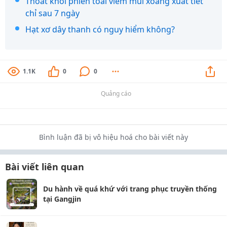
Thoát khỏi phiền toái viêm mũi xoang xuất tiết
chỉ sau 7 ngày
Hạt xơ dây thanh có nguy hiểm không?
1.1K
0
0
Quảng cáo
Bình luận đã bị vô hiệu hoá cho bài viết này
Bài viết liên quan
Du hành về quá khứ với trang phục truyền thống
tại Gangjin