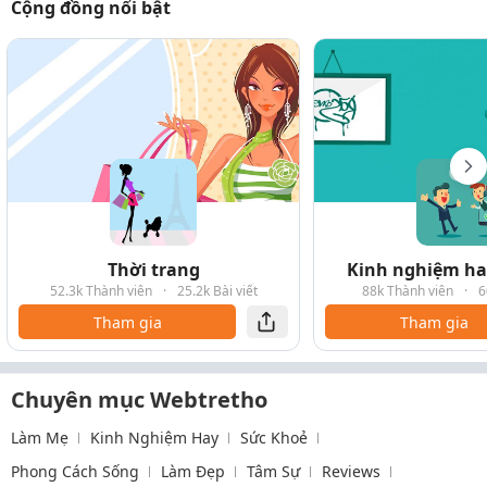
Cộng đồng nổi bật
Thời trang
Kinh nghiệm hay
52.3k Thành viên
·
25.2k Bài viết
88k Thành viên
·
6
Tham gia
Tham gia
Chuyên mục Webtretho
Làm Mẹ
Kinh Nghiệm Hay
Sức Khoẻ
Phong Cách Sống
Làm Đẹp
Tâm Sự
Reviews