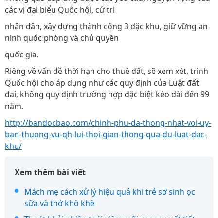
các vị đại biểu Quốc hội, cử tri
nhân dân, xây dựng thành công 3 đặc khu, giữ vững an
ninh quốc phòng và chủ quyền
quốc gia.
Riêng về vấn đề thời hạn cho thuê đất, sẽ xem xét, trình
Quốc hội cho áp dụng như các quy định của Luật đất
đai, không quy định trường hợp đặc biệt kéo dài đến 99
năm.
http://bandocbao.com/chinh-phu-da-thong-nhat-voi-uy-
ban-thuong-vu-qh-lui-thoi-gian-thong-qua-du-luat-dac-
khu/
Xem thêm bài viết
Mách mẹ cách xử lý hiệu quả khi trẻ sơ sinh ọc
sữa và thở khò khè