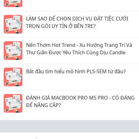
LÀM SAO ĐỂ CHỌN DỊCH VỤ ĐẶT TIỆC CƯỚI
TRỌN GÓI UY TÍN Ở BẾN TRE?
Nến Thơm Hot Trend - Xu Hướng Trang Trí Và
Thư Giãn Được Yêu Thích Cùng Dịu Candle
Bắt đầu tìm hiểu mô hình PLS-SEM từ đâu?
ĐÁNH GIÁ MACBOOK PRO M5 PRO - CÓ ĐÁNG
ĐỂ NÂNG CẤP?