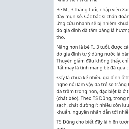
Bé M., 3 tháng tuổi, nhập viện Xa
đầy mụn kê. Các bác sĩ chẩn đoá
ứng cứu nhanh sẽ bị nhiễm khuẩn
do gia đình đã tắm bằng lá hươn
tho.
Nặng hơn là bé T., 3 tuổi, được 
do gia đình tự ý dùng nước lá bàng
Thuyên giảm đâu không thấy, chỉ t
Rất may là tính mạng bé đã qua c
Đấy là chưa kể nhiều gia đình ở 
nghe nói làm vậy da trẻ sẽ trắng
da trầm trọng hơn, đặc biệt là ở 
(chất béo). Theo TS Dũng, trong
sạch, chất đường ít nhiều còn lưu
khuẩn, nguyên nhân dẫn tới nhiễ
TS Dũng cho biết đây là hiện tư
hơn.