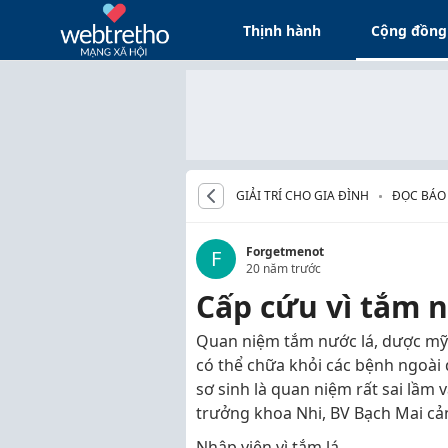
Thịnh hành
Cộng đồng
GIẢI TRÍ CHO GIA ĐÌNH
ĐỌC BÁO
Forgetmenot
F
20 năm trước
Cấp cứu vì tắm n
Quan niệm tắm nước lá, dược mỹ 
có thể chữa khỏi các bệnh ngoài
sơ sinh là quan niệm rất sai lầm
trưởng khoa Nhi, BV Bạch Mai cả
Nhập viện vì tắm lá