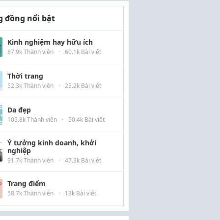
 đồng nổi bật
Kinh nghiệm hay hữu ích
87.9k Thành viên
·
60.1k Bài viết
Thời trang
52.3k Thành viên
·
25.2k Bài viết
Da đẹp
105.8k Thành viên
·
50.4k Bài viết
Ý tưởng kinh doanh, khởi
nghiệp
91.7k Thành viên
·
47.3k Bài viết
Trang điểm
58.7k Thành viên
·
13k Bài viết