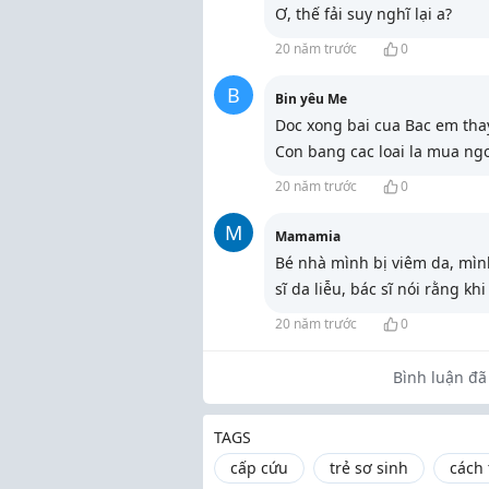
Ơ, thế fải suy nghĩ lại a?
20 năm trước
0
B
Bin yêu Me
Doc xong bai cua Bac em tha
Con bang cac loai la mua ngo
20 năm trước
0
M
Mamamia
Bé nhà mình bị viêm da, mìn
sĩ da liễu, bác sĩ nói rằng kh
20 năm trước
0
Bình luận đã 
TAGS
cấp cứu
trẻ sơ sinh
cách 