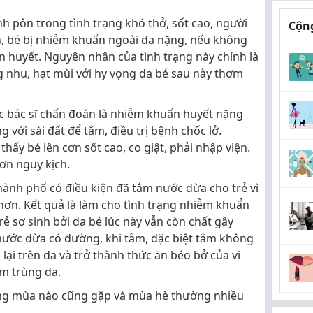
nh pôn trong tình trạng khó thở, sốt cao, người
Cộng
n, bé bị nhiễm khuẩn ngoài da nặng, nếu không
 huyết. Nguyên nhân của tình trạng này chính là
g nhu, hạt mùi với hy vọng da bé sau này thơm
các bác sĩ chẩn đoán là nhiễm khuẩn huyết nặng
 với sài đất để tắm, điều trị bệnh chốc lở.
hấy bé lên cơn sốt cao, co giật, phải nhập viện.
ơn nguy kịch.
thành phố có điều kiện đã tắm nước dừa cho trẻ vì
 hơn. Kết quả là làm cho tình trạng nhiễm khuẩn
trẻ sơ sinh bởi da bé lúc này vẫn còn chất gây
 nước dừa có đường, khi tắm, đặc biệt tắm không
 lại trên da và trở thành thức ăn béo bở của vi
m trùng da.
ợng mùa nào cũng gặp và mùa hè thường nhiều