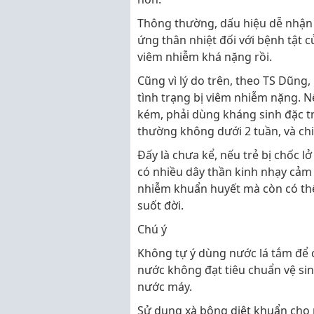
Thông thường, dấu hiệu dễ nhận t
ứng thân nhiệt đối với bệnh tật củ
viêm nhiễm khá nặng rồi.
Cũng vì lý do trên, theo TS Dũng,
tình trạng bị viêm nhiễm nặng. N
kém, phải dùng kháng sinh đặc tr
thường không dưới 2 tuần, và chi p
Đấy là chưa kể, nếu trẻ bị chốc 
có nhiều dây thần kinh nhạy cảm 
nhiễm khuẩn huyết mà còn có thể
suốt đời.
Chú ý
Không tự ý dùng nước lá tắm để c
nước không đạt tiêu chuẩn vệ s
nước máy.
Sử dụng xà bông diệt khuẩn cho