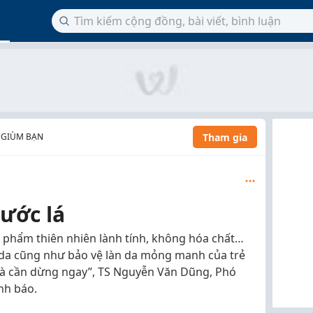
Tham gia
 GIÙM BẠN
ước lá
phẩm thiên nhiên lành tính, không hóa chất…
 da cũng như bảo vệ làn da mỏng manh của trẻ
 và cần dừng ngay”, TS Nguyễn Văn Dũng, Phó
nh báo.