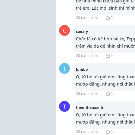
Bé nhà mình chưa bao giờ t
trẻ em. Lúc mới sinh thì mìn
20 năm trước
0
C
canary
Chắc là có bé hợp bé ko, Te
trộm vía da dẻ nhìn chỉ muốn
20 năm trước
0
J
Jumbo
Ơ, từ bé tới giờ em cũng to
mướp đắng, nhưng nói thật 
20 năm trước
0
T
thienthanxanh
Ơ, từ bé tới giờ em cũng to
mướp đắng, nhưng nói thật 
20 năm trước
0