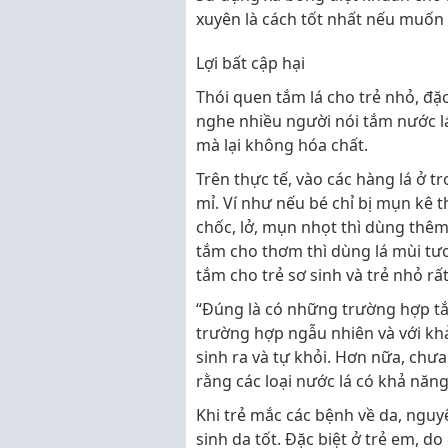
xuyên là cách tốt nhất nếu muố
Lợi bất cập hại
Thói quen tắm lá cho trẻ nhỏ, đặc
nghe nhiều người nói tắm nước lá
mà lại không hóa chất.
Trên thực tế, vào các hàng lá ở t
mỉ. Ví như nếu bé chỉ bị mụn kê thì
chốc, lở, mụn nhọt thì dùng thêm
tắm cho thơm thì dùng lá mùi tươi
tắm cho trẻ sơ sinh và trẻ nhỏ rất
“Đúng là có những trường hợp tắ
trường hợp ngẫu nhiên và với kh
sinh ra và tự khỏi. Hơn nữa, ch
rằng các loại nước lá có khả năn
Khi trẻ mắc các bệnh về da, nguy
sinh da tốt. Đặc biệt ở trẻ em, 