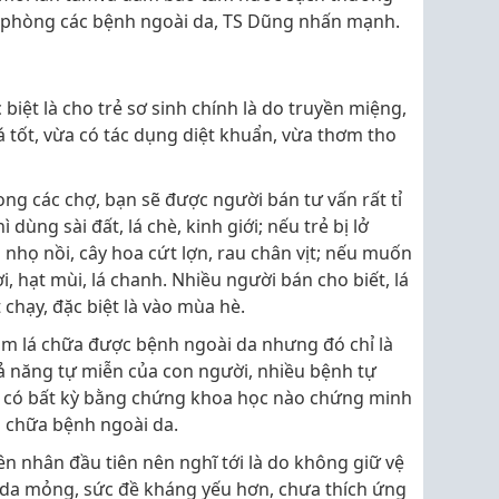
n phòng các bệnh ngoài da, TS Dũng nhấn mạnh.
 biệt là cho trẻ sơ sinh chính là do truyền miệng,
 tốt, vừa có tác dụng diệt khuẩn, vừa thơm tho
rong các chợ, bạn sẽ được người bán tư vấn rất tỉ
 dùng sài đất, lá chè, kinh giới; nếu trẻ bị lở
 nhọ nồi, cây hoa cứt lợn, rau chân vịt; nếu muốn
, hạt mùi, lá chanh. Nhiều người bán cho biết, lá
 chạy, đặc biệt là vào mùa hè.
m lá chữa được bệnh ngoài da nhưng đó chỉ là
ả năng tự miễn của con người, nhiều bệnh tự
ưa có bất kỳ bằng chứng khoa học nào chứng minh
g chữa bệnh ngoài da.
ên nhân đầu tiên nên nghĩ tới là do không giữ vệ
do da mỏng, sức đề kháng yếu hơn, chưa thích ứng