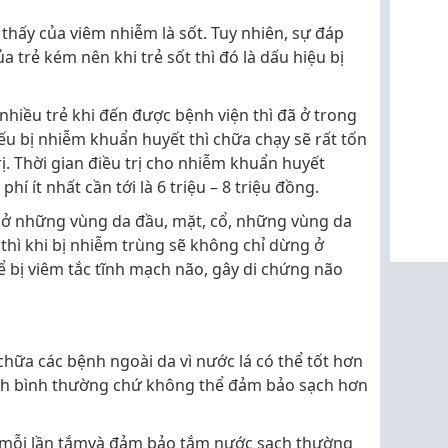
hấy của viêm nhiễm là sốt. Tuy nhiên, sự đáp
a trẻ kém nên khi trẻ sốt thì đó là dấu hiệu bị
 nhiều trẻ khi đến được bệnh viện thì đã ở trong
ếu bị nhiễm khuẩn huyết thì chữa chạy sẽ rất tốn
ị. Thời gian điều trị cho nhiễm khuẩn huyết
hí ít nhất cần tới là 6 triệu – 8 triệu đồng.
lở ở những vùng da đầu, mặt, cổ, những vùng da
thì khi bị nhiễm trùng sẽ không chỉ dừng ở
 bị viêm tắc tĩnh mạch não, gây di chứng não
hữa các bệnh ngoài da vì nước lá có thể tốt hơn
inh bình thường chứ không thể đảm bảo sạch hơn
 mỗi lần tắmvà đảm bảo tắm nước sạch thường