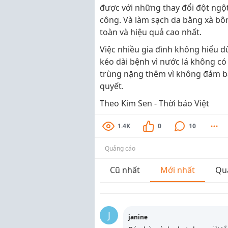
được với những thay đổi đột ngột
công. Và làm sạch da bằng xà bông
toàn và hiệu quả cao nhất.
Việc nhiều gia đình không hiểu d
kéo dài bệnh vì nước lá không có
trùng nặng thêm vì không đảm bả
quyết.
Theo Kim Sen - Thời báo Việt
1.4K
0
10
Quảng cáo
Cũ nhất
Mới nhất
Qu
J
janine