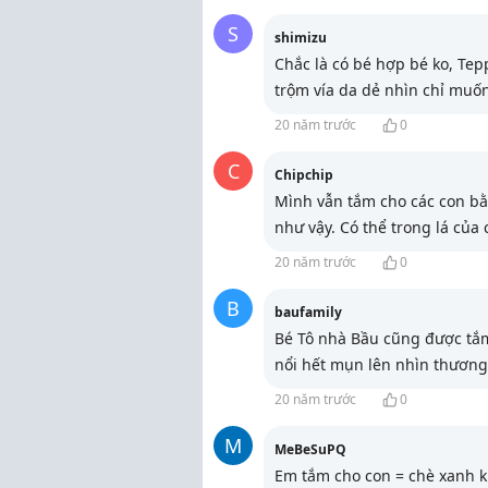
S
shimizu
Chắc là có bé hợp bé ko, Te
trộm vía da dẻ nhìn chỉ muốn
20 năm trước
0
C
Chipchip
Mình vẫn tắm cho các con bằ
như vậy. Có thể trong lá của 
20 năm trước
0
B
baufamily
Bé Tô nhà Bầu cũng được tắm
nổi hết mụn lên nhìn thương
20 năm trước
0
M
MeBeSuPQ
Em tắm cho con = chè xanh k