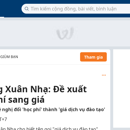
Tham gia
 GIÙM BẠN
 Xuân Nhạ: Đề xuất
í sang giá
ghị đổi 'học phí' thành 'giá dịch vụ đào tạo'
T+7
n Nhạ cho biết tên gọi "giá dịch vụ đào tạo"