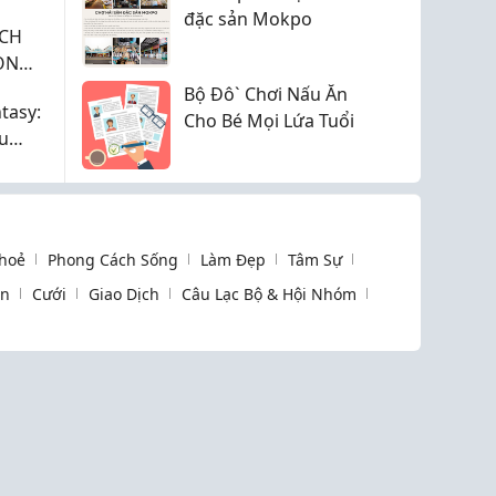
đặc sản Mokpo
ỊCH
ỌN
?
Bộ Đô` Chơi Nấu Ăn
tasy:
Cho Bé Mọi Lứa Tuổi
u
êng
hoẻ
Phong Cách Sống
Làm Đẹp
Tâm Sự
òn
Cưới
Giao Dịch
Câu Lạc Bộ & Hội Nhóm