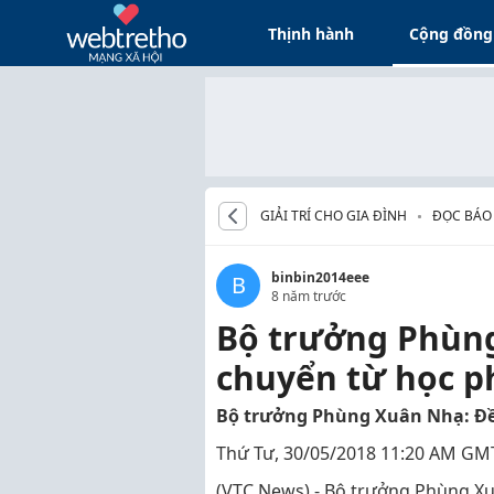
Thịnh hành
Cộng đồng
GIẢI TRÍ CHO GIA ĐÌNH
ĐỌC BÁO
binbin2014eee
B
8 năm trước
Bộ trưởng Phùng
chuyển từ học ph
Bộ trưởng Phùng Xuân Nhạ: Đề n
Thứ Tư, 30/05/2018 11:20 AM GM
(VTC News) - Bộ trưởng Phùng Xuâ