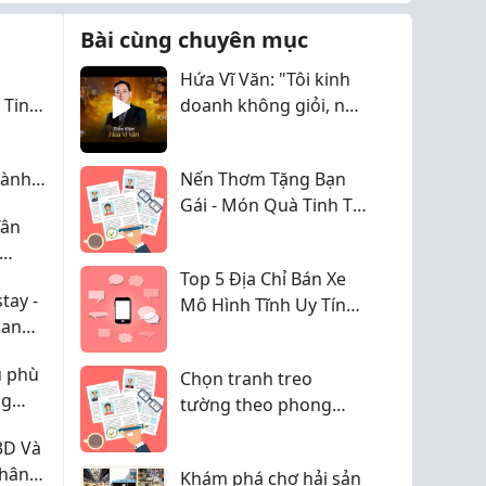
Hồn nhiên, nhí nhảnh có
Bài cùng chuyên mục
anh thèm
Hứa Vĩ Văn: "Tôi kinh
Đầu xuân lộc biếc tươi
 Tinh
doanh không giỏi, nên
phơi phới
 Biệt
chỉ có thể tập trung
Tứ tuyệt đôi câu, ảnh
làm nghệ thuật"
đính kèm...
dành
Nến Thơm Tặng Bạn
háng,
Gái - Món Quà Tinh Tế
Tân
Hội
Và Ý Nghĩa Từ Dịu
Tóc chít đuôi gà ửng
nắng th...
Candle
m Cho
Top 5 Địa Chỉ Bán Xe
ay -
Mô Hình Tĩnh Uy Tín
ian
Giá Tốt
Đáng
ủ phù
Chọn tranh treo
ng
tường theo phong
cách nội thất - Bí quyết
3D Và
giúp không gian sống
Nhân
Khám phá chợ hải sản
hài hòa và sang trọng