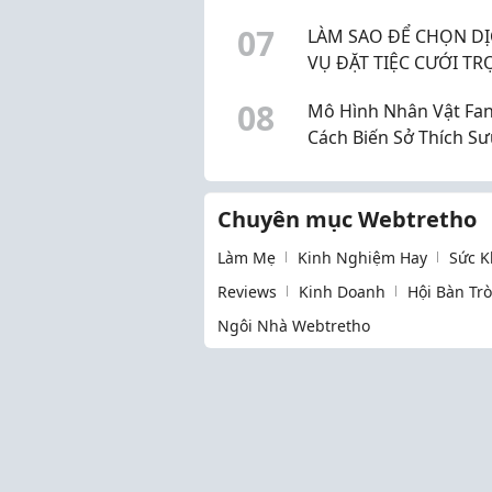
Vật Fantasy Độc Đáo
0
7
LÀM SAO ĐỂ CHỌN D
VỤ ĐẶT TIỆC CƯỚI TR
GÓI UY TÍN Ở BẾN TRE
0
8
Mô Hình Nhân Vật Fan
Cách Biến Sở Thích Sư
Tầm Thành Dấu Ấn Ri
Chuyên mục Webtretho
Làm Mẹ
Kinh Nghiệm Hay
Sức K
Reviews
Kinh Doanh
Hội Bàn Tr
Ngôi Nhà Webtretho