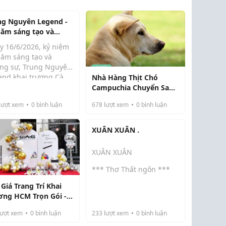
ng Nguyên Legend -
năm sáng tạo và
ng sự bằng khát
y 16/6/2026, kỷ niệm
g lớn
năm sáng tạo và
ng sự, Trung Nguyên
end khai trương Cà
Nhà Hàng Thịt Chó
 là một trong chuỗi
 Thế giới Trung
Campuchia Chuyển Sang
yên Legend tại
Chế Độ Thuần Chay
lượt xem
0
bình luận
678
lượt xem
0
bình luận
ng Nguyễn Huệ,
HCM cùng nhiều hoạt
g khác.
XUÂN XUÂN .
XUÂN XUÂN
*** Thơ Thất ngôn ***
Giá Trang Trí Khai
(Gieo vần ba tiếng)
ơng HCM Trọn Gói -
 Công Nhanh, Giá Tốt,
Thắm nở đào kia thẹn đó
ượt xem
0
bình luận
233
lượt xem
0
bình luận
yên Nghiệp
em