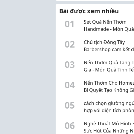
Bài được xem nhiều
0
1
Set Quà Nến Thơm
Handmade - Món Quà
Tế Cho Những Dịp Đặc
0
2
Chủ tịch Đông Tây
Barbershop cam kết 
toàn bộ lương hàng t
0
3
Nến Thơm Quà Tặng 
ủng hộ 3 tỷ đồng cho 
Gia - Món Quà Tinh Tế
Chữ thập đỏ TP.HCM
Mang Lại Hương Thơ
0
4
Nến Thơm Cho Homest
Ngôi Nhà Mới
Bí Quyết Tạo Không G
Lưu Trú Ấm Cúng Và 
0
5
cách chọn giường ng
Nhớ
hợp với diện tích phò
ngủ
0
6
Nghệ Thuật Mô Hình 
Sức Hút Của Những 