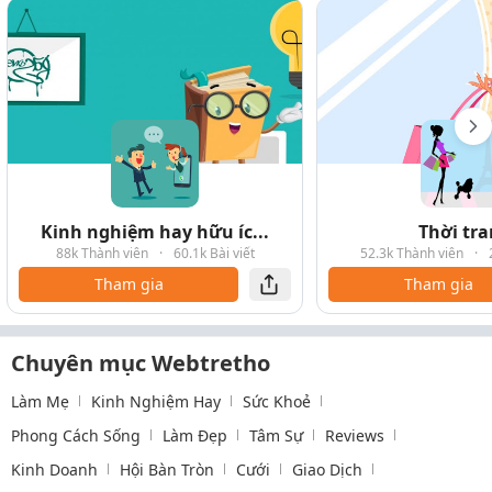
Kinh nghiệm hay hữu íc...
Thời tr
88k Thành viên
·
60.1k Bài viết
52.3k Thành viên
·
Tham gia
Tham gia
Chuyên mục Webtretho
Làm Mẹ
Kinh Nghiệm Hay
Sức Khoẻ
Phong Cách Sống
Làm Đẹp
Tâm Sự
Reviews
Kinh Doanh
Hội Bàn Tròn
Cưới
Giao Dịch