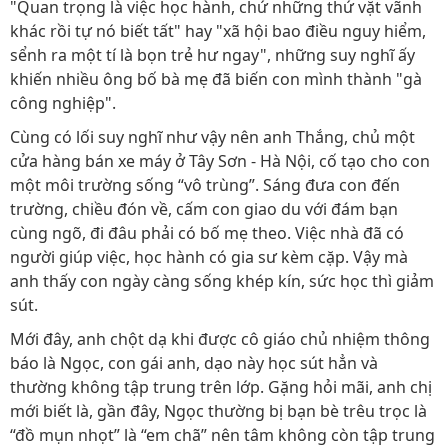
"Quan trọng là việc học hành, chứ những thứ vặt vãnh
khác rồi tự nó biết tất" hay "xã hội bao điều nguy hiểm,
sểnh ra một tí là bọn trẻ hư ngay", những suy nghĩ ấy
khiến nhiều ông bố bà mẹ đã biến con mình thành "gà
công nghiệp".
Cùng có lối suy nghĩ như vậy nên anh Thắng, chủ một
cửa hàng bán xe máy ở Tây Sơn - Hà Nội, cố tạo cho con
một môi trường sống “vô trùng”. Sáng đưa con đến
trường, chiều đón về, cấm con giao du với đám bạn
cùng ngõ, đi đâu phải có bố mẹ theo. Việc nhà đã có
người giúp việc, học hành có gia sư kèm cặp. Vậy mà
anh thấy con ngày càng sống khép kín, sức học thì giảm
sút.
Mới đây, anh chột dạ khi được cô giáo chủ nhiệm thông
báo là Ngọc, con gái anh, dạo này học sút hẳn và
thường không tập trung trên lớp. Gặng hỏi mãi, anh chị
mới biết là, gần đây, Ngọc thường bị bạn bè trêu trọc là
“đồ mụn nhọt” là “em chã” nên tâm không còn tập trung