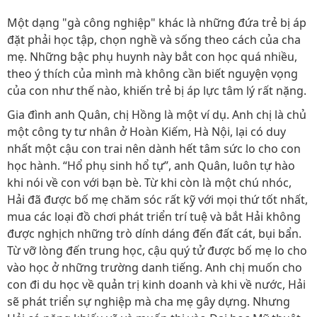
Một dạng "gà công nghiệp" khác là những đứa trẻ bị áp
đặt phải học tập, chọn nghề và sống theo cách của cha
mẹ. Những bậc phụ huynh này bắt con học quá nhiều,
theo ý thích của mình mà không cần biết nguyện vọng
của con như thế nào, khiến trẻ bị áp lực tâm lý rất nặng.
Gia đình anh Quân, chị Hồng là một ví dụ. Anh chị là chủ
một công ty tư nhân ở Hoàn Kiếm, Hà Nội, lại có duy
nhất một cậu con trai nên dành hết tâm sức lo cho con
học hành. “Hổ phụ sinh hổ tự”, anh Quân, luôn tự hào
khi nói về con với bạn bè. Từ khi còn là một chú nhóc,
Hải đã được bố mẹ chăm sóc rất kỹ với mọi thứ tốt nhất,
mua các loại đồ chơi phát triển trí tuệ và bắt Hải không
được nghịch những trò dính dáng đến đất cát, bụi bẩn.
Từ vỡ lòng đến trung học, cậu quý tử được bố mẹ lo cho
vào học ở những trường danh tiếng. Anh chị muốn cho
con đi du học về quản trị kinh doanh và khi về nước, Hải
sẽ phát triển sự nghiệp mà cha mẹ gây dựng. Nhưng