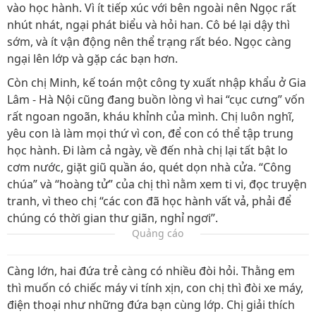
vào học hành. Vì ít tiếp xúc với bên ngoài nên Ngọc rất
nhút nhát, ngại phát biểu và hỏi han. Cô bé lại dậy thì
sớm, và ít vận động nên thể trạng rất béo. Ngọc càng
ngại lên lớp và gặp các bạn hơn.
Còn chị Minh, kế toán một công ty xuất nhập khẩu ở Gia
Lâm - Hà Nội cũng đang buồn lòng vì hai “cục cưng” vốn
rất ngoan ngoãn, kháu khỉnh của mình. Chị luôn nghĩ,
yêu con là làm mọi thứ vì con, để con có thể tập trung
học hành. Đi làm cả ngày, về đến nhà chị lại tất bật lo
cơm nước, giặt giũ quần áo, quét dọn nhà cửa. “Công
chúa” và “hoàng tử” của chị thì nằm xem ti vi, đọc truyện
tranh, vì theo chị “các con đã học hành vất vả, phải để
chúng có thời gian thư giãn, nghỉ ngơi”.
Quảng cáo
Càng lớn, hai đứa trẻ càng có nhiều đòi hỏi. Thằng em
thì muốn có chiếc máy vi tính xịn, con chị thì đòi xe máy,
điện thoại như những đứa bạn cùng lớp. Chị giải thích