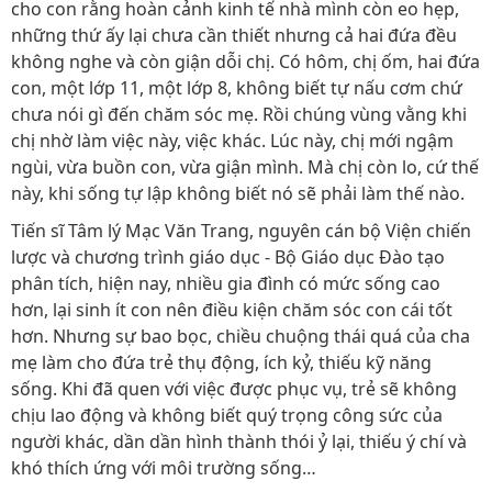
cho con rằng hoàn cảnh kinh tế nhà mình còn eo hẹp,
những thứ ấy lại chưa cần thiết nhưng cả hai đứa đều
không nghe và còn giận dỗi chị. Có hôm, chị ốm, hai đứa
con, một lớp 11, một lớp 8, không biết tự nấu cơm chứ
chưa nói gì đến chăm sóc mẹ. Rồi chúng vùng vằng khi
chị nhờ làm việc này, việc khác. Lúc này, chị mới ngậm
ngùi, vừa buồn con, vừa giận mình. Mà chị còn lo, cứ thế
này, khi sống tự lập không biết nó sẽ phải làm thế nào.
Tiến sĩ Tâm lý Mạc Văn Trang, nguyên cán bộ Viện chiến
lược và chương trình giáo dục - Bộ Giáo dục Đào tạo
phân tích, hiện nay, nhiều gia đình có mức sống cao
hơn, lại sinh ít con nên điều kiện chăm sóc con cái tốt
hơn. Nhưng sự bao bọc, chiều chuộng thái quá của cha
mẹ làm cho đứa trẻ thụ động, ích kỷ, thiếu kỹ năng
sống. Khi đã quen với việc được phục vụ, trẻ sẽ không
chịu lao động và không biết quý trọng công sức của
người khác, dần dần hình thành thói ỷ lại, thiếu ý chí và
khó thích ứng với môi trường sống…