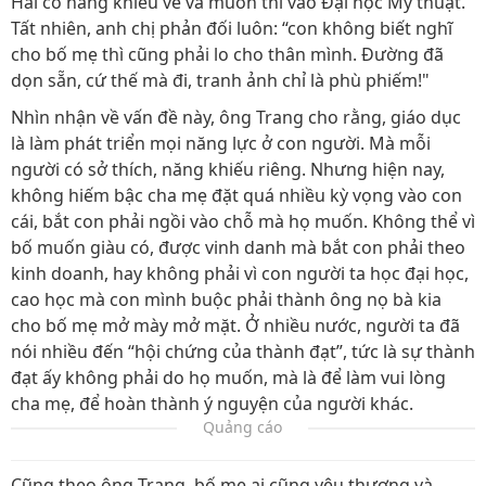
Hải có năng khiếu vẽ và muốn thi vào Đại học Mỹ thuật.
Tất nhiên, anh chị phản đối luôn: “con không biết nghĩ
cho bố mẹ thì cũng phải lo cho thân mình. Đường đã
dọn sẵn, cứ thế mà đi, tranh ảnh chỉ là phù phiếm!"
Nhìn nhận về vấn đề này, ông Trang cho rằng, giáo dục
là làm phát triển mọi năng lực ở con người. Mà mỗi
người có sở thích, năng khiếu riêng. Nhưng hiện nay,
không hiếm bậc cha mẹ đặt quá nhiều kỳ vọng vào con
cái, bắt con phải ngồi vào chỗ mà họ muốn. Không thể vì
bố muốn giàu có, được vinh danh mà bắt con phải theo
kinh doanh, hay không phải vì con người ta học đại học,
cao học mà con mình buộc phải thành ông nọ bà kia
cho bố mẹ mở mày mở mặt. Ở nhiều nước, người ta đã
nói nhiều đến “hội chứng của thành đạt”, tức là sự thành
đạt ấy không phải do họ muốn, mà là để làm vui lòng
cha mẹ, để hoàn thành ý nguyện của người khác.
Quảng cáo
Cũng theo ông Trang, bố mẹ ai cũng yêu thương và