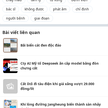
bác sĩ
không được
phát âm
chỉ định
người bệnh
giai đoạn
Bài viết liên quan
Bãi biển cát đen độc đáo
Cty AI Mỹ tố Deepseek ăn cắp model bằng đòn
chưng cất
Cất ôtô đi tàu điện khi giá xăng vượt 29.000
đồng/lít
Khi lòng đường Jangheung biến thành sàn nhảy