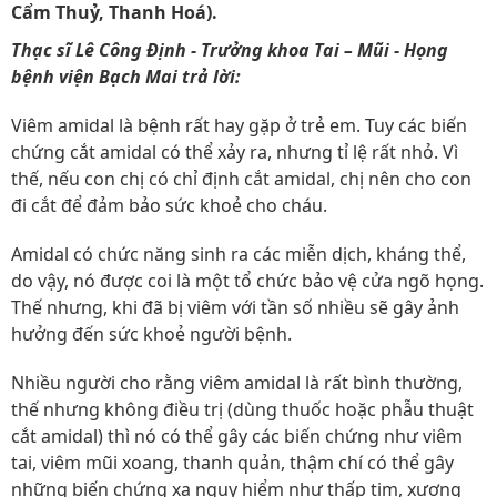
Cẩm Thuỷ, Thanh Hoá).
Thạc sĩ Lê Công Định - Trưởng khoa Tai – Mũi - Họng
bệnh viện Bạch Mai trả lời:
Viêm amidal là bệnh rất hay gặp ở trẻ em. Tuy các biến
chứng cắt amidal có thể xảy ra, nhưng tỉ lệ rất nhỏ. Vì
thế, nếu con chị có chỉ định cắt amidal, chị nên cho con
đi cắt để đảm bảo sức khoẻ cho cháu.
Amidal có chức năng sinh ra các miễn dịch, kháng thể,
do vậy, nó được coi là một tổ chức bảo vệ cửa ngõ họng.
Thế nhưng, khi đã bị viêm với tần số nhiều sẽ gây ảnh
hưởng đến sức khoẻ người bệnh.
Nhiều người cho rằng viêm amidal là rất bình thường,
thế nhưng không điều trị (dùng thuốc hoặc phẫu thuật
cắt amidal) thì nó có thể gây các biến chứng như viêm
tai, viêm mũi xoang, thanh quản, thậm chí có thể gây
những biến chứng xa nguy hiểm như thấp tim, xương