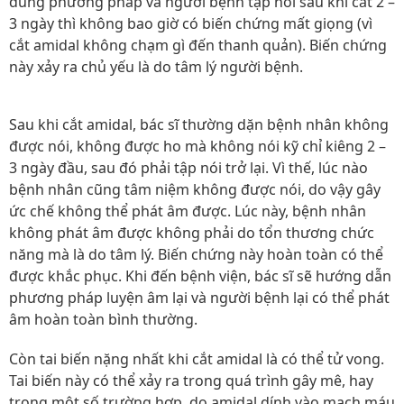
đúng phương pháp và người bệnh tập nói sau khi cắt 2 –
3 ngày thì không bao giờ có biến chứng mất giọng (vì
cắt amidal không chạm gì đến thanh quản). Biến chứng
này xảy ra chủ yếu là do tâm lý người bệnh.
Sau khi cắt amidal, bác sĩ thường dặn bệnh nhân không
được nói, không được ho mà không nói kỹ chỉ kiêng 2 –
3 ngày đầu, sau đó phải tập nói trở lại. Vì thế, lúc nào
bệnh nhân cũng tâm niệm không được nói, do vậy gây
ức chế không thể phát âm được. Lúc này, bệnh nhân
không phát âm được không phải do tổn thương chức
năng mà là do tâm lý. Biến chứng này hoàn toàn có thể
được khắc phục. Khi đến bệnh viện, bác sĩ sẽ hướng dẫn
phương pháp luyện âm lại và người bệnh lại có thể phát
âm hoàn toàn bình thường.
Còn tai biến nặng nhất khi cắt amidal là có thể tử vong.
Tai biến này có thể xảy ra trong quá trình gây mê, hay
trong một số trường hợp, do amidal dính vào mạch máu