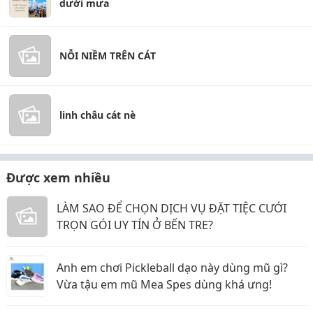
dưới mưa
NỖI NIỀM TRÊN CÁT
linh châu cát nè
Được xem nhiều
LÀM SAO ĐỂ CHỌN DỊCH VỤ ĐẶT TIỆC CƯỚI
TRỌN GÓI UY TÍN Ở BẾN TRE?
Anh em chơi Pickleball dạo này dùng mũ gì?
Vừa tậu em mũ Mea Spes dùng khá ưng!