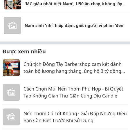
'MC giàu nhất Việt Nam', U50 ăn chay, không lấy
vợ
Nam sinh 'nhí' hiếp dâm, giết người vì phim 'đen'
Được xem nhiều
Chủ tịch Đông Tây Barbershop cam kết dành
toàn bộ lương hàng tháng, ủng hộ 3 tỷ đồng
cho Hội Chữ thập đỏ TP.HCM
Cách Chọn Mùi Nến Thơm Phù Hợp - Bí Quyết
Tạo Không Gian Thư Giãn Cùng Dịu Candle
Nến Thơm Có Tốt Không? Giải Đáp Những Điều
Bạn Cần Biết Trước Khi Sử Dụng