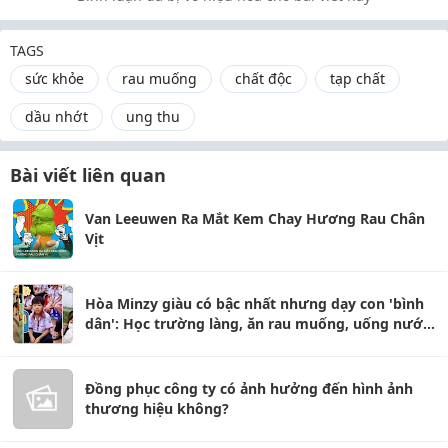
TAGS
sức khỏe
rau muống
chất độc
tạp chất
dầu nhớt
ung thu
Bài viết liên quan
Van Leeuwen Ra Mắt Kem Chay Hương Rau Chân
Vịt
Hòa Minzy giàu có bậc nhất nhưng dạy con 'bình
dân': Học trường làng, ăn rau muống, uống nước
vỉa hè
Đồng phục công ty có ảnh hưởng đến hình ảnh
thương hiệu không?