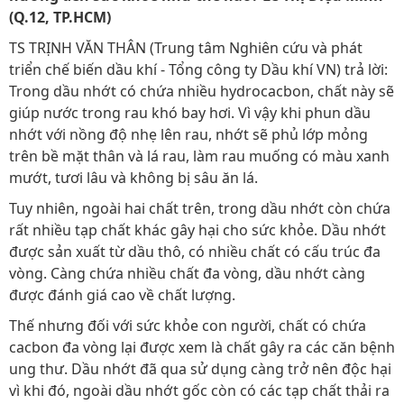
(Q.12, TP.HCM)
TS TRỊNH VĂN THÂN (Trung tâm Nghiên cứu và phát
triển chế biến dầu khí - Tổng công ty Dầu khí VN) trả lời:
Trong dầu nhớt có chứa nhiều hydrocacbon, chất này sẽ
giúp nước trong rau khó bay hơi. Vì vậy khi phun dầu
nhớt với nồng độ nhẹ lên rau, nhớt sẽ phủ lớp mỏng
trên bề mặt thân và lá rau, làm rau muống có màu xanh
mướt, tươi lâu và không bị sâu ăn lá.
Tuy nhiên, ngoài hai chất trên, trong dầu nhớt còn chứa
rất nhiều tạp chất khác gây hại cho sức khỏe. Dầu nhớt
được sản xuất từ dầu thô, có nhiều chất có cấu trúc đa
vòng. Càng chứa nhiều chất đa vòng, dầu nhớt càng
được đánh giá cao về chất lượng.
Thế nhưng đối với sức khỏe con người, chất có chứa
cacbon đa vòng lại được xem là chất gây ra các căn bệnh
ung thư. Dầu nhớt đã qua sử dụng càng trở nên độc hại
vì khi đó, ngoài dầu nhớt gốc còn có các tạp chất thải ra