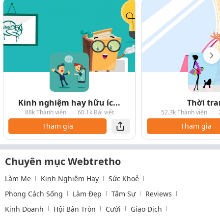
Kinh nghiệm hay hữu íc...
Thời tr
88k Thành viên
·
60.1k Bài viết
52.3k Thành viên
·
Tham gia
Tham gia
Chuyên mục Webtretho
Làm Mẹ
Kinh Nghiệm Hay
Sức Khoẻ
Phong Cách Sống
Làm Đẹp
Tâm Sự
Reviews
Kinh Doanh
Hội Bàn Tròn
Cưới
Giao Dịch