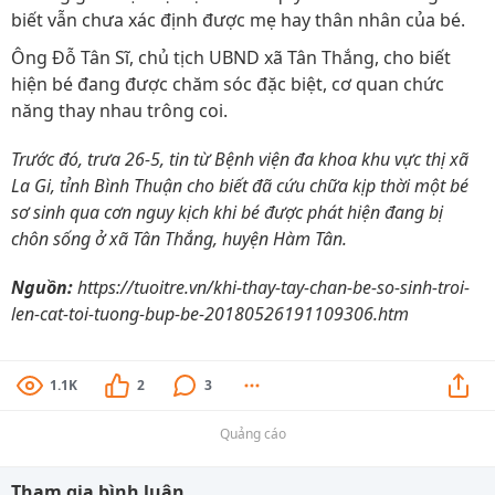
biết vẫn chưa xác định được mẹ hay thân nhân của bé.
Ông Đỗ Tân Sĩ, chủ tịch UBND xã Tân Thắng, cho biết
hiện bé đang được chăm sóc đặc biệt, cơ quan chức
năng thay nhau trông coi.
Trước đó, trưa 26-5, tin từ Bệnh viện đa khoa khu vực thị xã
La Gi, tỉnh Bình Thuận cho biết đã cứu chữa kịp thời một bé
sơ sinh qua cơn nguy kịch khi bé được phát hiện đang bị
chôn sống ở xã Tân Thắng, huyện Hàm Tân.
Nguồn:
https://tuoitre.vn/khi-thay-tay-chan-be-so-sinh-troi-
len-cat-toi-tuong-bup-be-20180526191109306.htm
1.1K
2
3
Quảng cáo
Tham gia bình luận