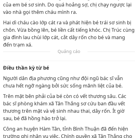
của em bé sơ sinh. Do quá hoảng sợ, chị chạy ngược lại
vào nhà gọi thêm cháu mình ra.
Hai dì cháu cào lớp cát ra và phát hiện bé trái sơ sinh bị
chôn. Vừa bồng lên, bé liền cất tiếng khóc. Chị Trúc cùng
gia đình lau chùi lớp cát, cắt dây rốn cho bé và mang
đến trạm xá.
Quảng cáo
Điều thần kỳ từ bé
Người dân địa phương cũng như đội ngũ bác sĩ vẫn
chưa hết ngỡ ngàng bởi sức sống mãnh liệt của bé.
Trên mặt bên phải của bé còn có vết thương sâu. Các
bác sĩ phòng khám xã Tân Thắng sơ cứu ban đầu vết
thương trên mặt và vệ sinh nhau thai, dây rốn. Ít giờ
sau, bé đã hồng hào trở lại.
Công an huyện Hàm Tân, tỉnh Bình Thuận đã đến hiện
trường ghi nhận vụ việc. Chính quyền xã Tân Thắng cho