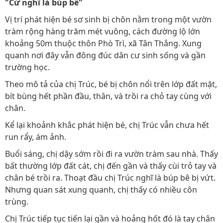
"Cứ nghĩ là búp bê"
Vị trí phát hiện bé sơ sinh bị chôn nằm trong một vườn
tràm rộng hàng trăm mét vuông, cách đường lộ lớn
khoảng 50m thuộc thôn Phò Trì, xã Tân Thắng. Xung
quanh nơi đây vẫn đông đúc dân cư sinh sống và gần
trường học.
Theo mô tả của chị Trúc, bé bị chôn nổi trên lớp đất mặt,
bít bùng hết phần đầu, thân, và trồi ra chỏ tay cùng với
chân.
Kể lại khoảnh khắc phát hiện bé, chị Trúc vẫn chưa hết
run rẩy, ám ảnh.
Buổi sáng, chị dậy sớm rồi đi ra vườn tràm sau nhà. Thấy
bất thường lớp đất cát, chị đến gần và thấy cùi trỏ tay và
chân bé trồi ra. Thoạt đầu chị Trúc nghĩ là búp bê bị vứt.
Nhưng quan sát xung quanh, chị thấy có nhiều côn
trùng.
Chị Trúc tiếp tục tiến lại gần và hoảng hốt đó là tay chân