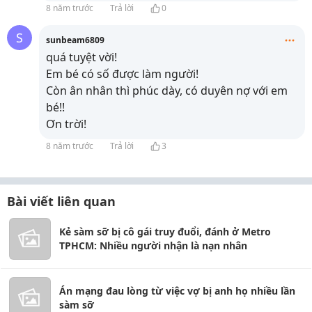
8 năm trước
Trả lời
0
S
sunbeam6809
quá tuyệt vời!
Em bé có số được làm người!
Còn ân nhân thì phúc dày, có duyên nợ với em
bé!!
Ơn trời!
8 năm trước
Trả lời
3
Bài viết liên quan
Kẻ sàm sỡ bị cô gái truy đuổi, đánh ở Metro
TPHCM: Nhiều người nhận là nạn nhân
Án mạng đau lòng từ việc vợ bị anh họ nhiều lần
sàm sỡ