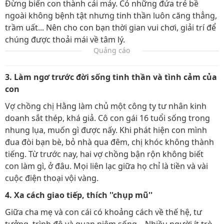
Đừng biến con thành cái máy. Có những đứa trẻ bề
ngoài không bệnh tật nhưng tinh thần luôn căng thẳng,
trầm uất... Nên cho con bạn thời gian vui chơi, giải trí để
chúng được thoải mái về tâm lý.
Quảng cáo
3. Làm ngơ trước đời sống tinh thần và tình cảm của
con
Vợ chồng chị Hằng làm chủ một công ty tư nhân kinh
doanh sắt thép, khá giả. Cô con gái 16 tuổi sống trong
nhung lụa, muốn gì được nấy. Khi phát hiện con mình
đua đòi bạn bè, bỏ nhà qua đêm, chị khóc không thành
tiếng. Từ trước nay, hai vợ chồng bận rộn không biết
con làm gì, ở đâu. Mọi liên lạc giữa họ chỉ là tiền và vài
cuộc điện thoại vội vàng.
4. Xa cách giao tiếp, thích ''chụp mũ''
Giữa cha mẹ và con cái có khoảng cách về thế hệ, tư