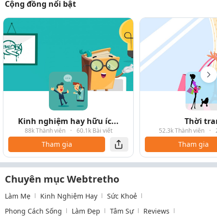
Cộng đồng nổi bật
Kinh nghiệm hay hữu íc...
Thời tr
88k Thành viên
·
60.1k Bài viết
52.3k Thành viên
·
Tham gia
Tham gia
Chuyên mục Webtretho
Làm Mẹ
Kinh Nghiệm Hay
Sức Khoẻ
Phong Cách Sống
Làm Đẹp
Tâm Sự
Reviews