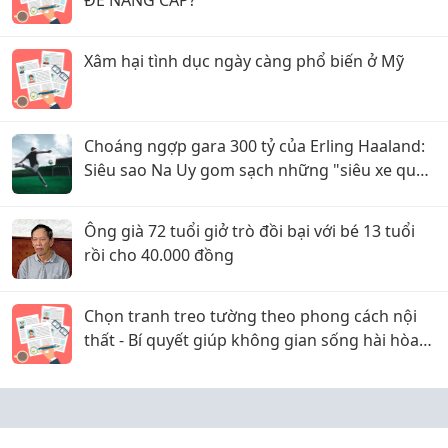
ĐỂ NÂNG CẤP?
Xâm hại tình dục ngày càng phổ biến ở Mỹ
Choáng ngợp gara 300 tỷ của Erling Haaland:
Siêu sao Na Uy gom sạch những "siêu xe quái
thú" hiếm nhất thế giới!
Ông già 72 tuổi giở trò đồi bại với bé 13 tuổi
rồi cho 40.000 đồng
Chọn tranh treo tường theo phong cách nội
thất - Bí quyết giúp không gian sống hài hòa
và sang trọng