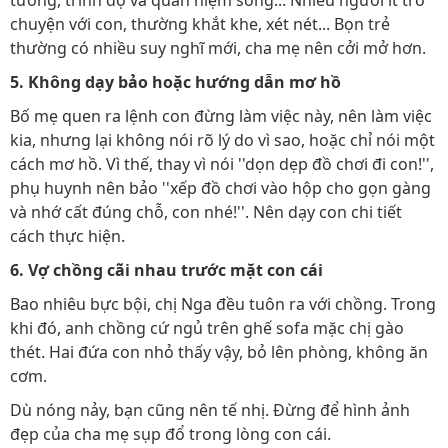
tưởng, trình độ và quan niệm sống... Nhiều người ít trò
chuyện với con, thường khắt khe, xét nét... Bọn trẻ
thường có nhiều suy nghĩ mới, cha mẹ nên cởi mở hơn.
5. Không dạy bảo hoặc hướng dẫn mơ hồ
Bố mẹ quen ra lệnh con đừng làm việc này, nên làm việc
kia, nhưng lại không nói rõ lý do vì sao, hoặc chỉ nói một
cách mơ hồ. Vì thế, thay vì nói ''dọn dẹp đồ chơi đi con!'',
phụ huynh nên bảo ''xếp đồ chơi vào hộp cho gọn gàng
và nhớ cất đúng chỗ, con nhé!''. Nên dạy con chi tiết
cách thực hiện.
6. Vợ chồng cãi nhau trước mặt con cái
Bao nhiêu bực bội, chị Nga đều tuôn ra với chồng. Trong
khi đó, anh chồng cứ ngủ trên ghế sofa mặc chị gào
thét. Hai đứa con nhỏ thấy vậy, bỏ lên phòng, không ăn
cơm.
Dù nóng nảy, bạn cũng nên tế nhị. Đừng để hình ảnh
đẹp của cha mẹ sụp đổ trong lòng con cái.