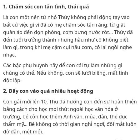
1. Chăm sóc con tận tình, thái quá
Là con một nên từ nhỏ Thúy không phải động tay vào
bất cứ việc gì vì đã có mẹ chăm sóc tận răng: từ giặt
quần áo đến dọn phòng, cơm bưng nước rót... Thúy đã
đến tuổi trưởng thành nhưng hầu như cô không biết
làm gì, trong khi mẹ cặm cụi nấu cơm, cô lại ngồi nghe
nhạc.
Các bậc phụ huynh hãy để con cái tự làm những gì
chúng có thể. Nếu không, con sẽ lười biếng, mất tính
độc lập.
2. Đẩy con vào quá nhiều hoạt động
Con gái mới lên 10, Thu đã hướng con đến sự hoàn thiện
bằng cách cho học mọi thứ: ngoài học văn hóa ở
trường, bé còn học thêm Anh văn, múa, đàn, thể dục
thẩm mỹ... Bé không có thời gian nghỉ ngơi, đôi mắt luôn
đờ đẫn, mệt mỏi.