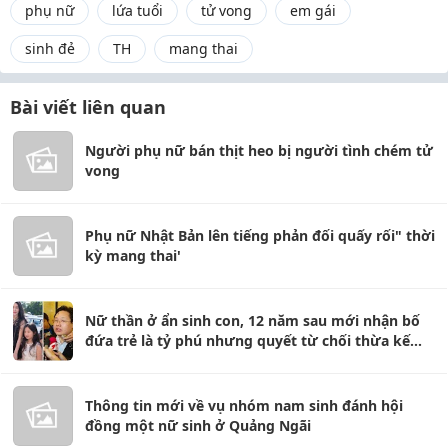
phụ nữ
lứa tuổi
tử vong
em gái
sinh đẻ
TH
mang thai
Bài viết liên quan
Người phụ nữ bán thịt heo bị người tình chém tử
vong
Phụ nữ Nhật Bản lên tiếng phản đối quấy rối" thời
kỳ mang thai'
Nữ thần ở ẩn sinh con, 12 năm sau mới nhận bố
đứa trẻ là tỷ phú nhưng quyết từ chối thừa kế
46.000 tỷ
Thông tin mới về vụ nhóm nam sinh đánh hội
đồng một nữ sinh ở Quảng Ngãi